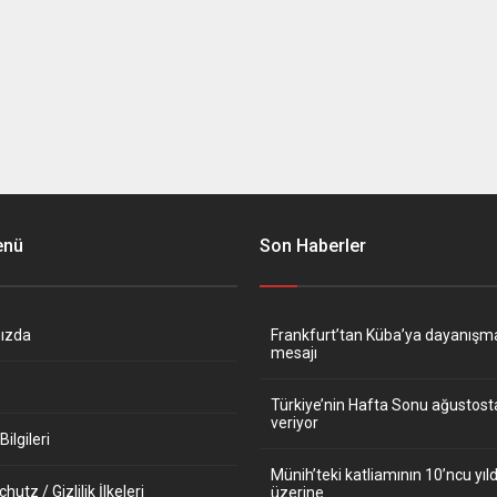
enü
Son Haberler
ızda
Frankfurt’tan Küba’ya dayanışm
mesajı
Türkiye’nin Hafta Sonu ağustos
veriyor
ilgileri
Münih’teki katliamının 10’ncu y
utz / Gizlilik İlkeleri
üzerine