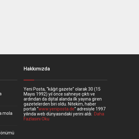
Hakkımızda
Yeni Posta, “kâğıt gazete” olarak 30 (15
a
Mayıs 1992) yıl önce sahneye çıktı ve
ardından da dijital alanda ilk yayına giren
gazetelerden biri oldu. Nitekim, haber
portalı “
www.yeniposta.de
” adresiyle 1997
ta mola
yılında web dünyasındaki yerini aldı.
Daha
Fazlasını Oku
ıldönümü