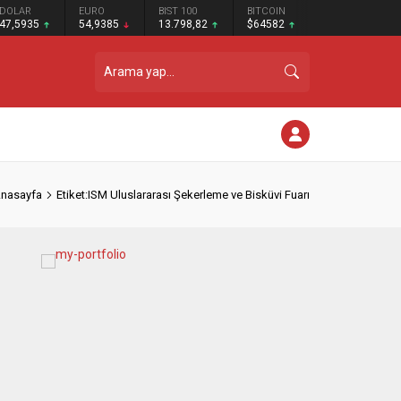
DOLAR
EURO
BIST 100
BITCOIN
47,5935
54,9385
13.798,82
$64582
nasayfa
Etiket:ISM Uluslararası Şekerleme ve Bisküvi Fuarı