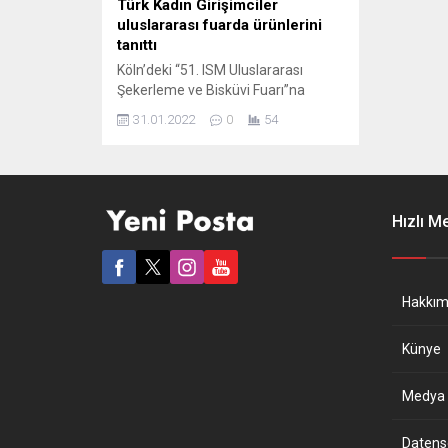
Türk Kadın Girişimciler
uluslararası fuarda ürünlerini
tanıttı
Köln’deki “51. ISM Uluslararası
Şekerleme ve Bisküvi Fuarı”na
katılan Türk kadın girişimciler, kendi
31.01.2022
0
54
ürettikleri doğal ve sağlıklı gıda
ürünlerini tanıttı. İstanbul Hububat
Bakliyat Yağlı Tohumlar ve
Mamulleri İhracatçıları Birliği (İHBİR)
desteğiyle fuara katılan İhracata
Hızlı M
İlham Veren Kadınlar Platformu
üyelerinin sunduğu şekerleme, tatlı,
kahve ve atıştırmalık ürünler,
dünyanın çeşitli ülkelerinden...
Hakkım
Künye
Medya B
Datensch