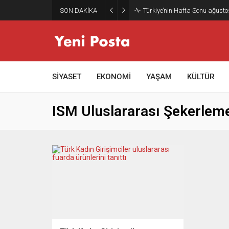
SON DAKİKA
Türkiye’nin Hafta Sonu ağusto
SİYASET
EKONOMİ
YAŞAM
KÜLTÜR
ISM Uluslararası Şekerleme