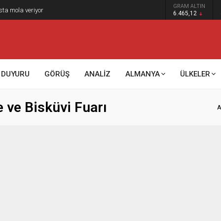
GRAM ALTIN
sta mola veriyor
6.465,12
DUYURU
GÖRÜŞ
ANALİZ
ALMANYA
ÜLKELER
 ve Bisküvi Fuarı
A