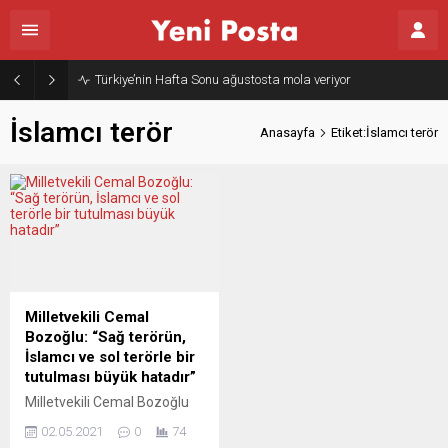
Türkiye’nin Hafta Sonu ağustosta mola veriyor
İslamcı terör
Anasayfa
Etiket:İslamcı terör
Milletvekili Cemal
Bozoğlu: “Sağ terörün,
İslamcı ve sol terörle bir
tutulması büyük hatadır”
Milletvekili Cemal Bozoğlu
Bavyera Yeşiller Meclis
02.05.2021
0
74
Grubu aşırı sağ raporunu