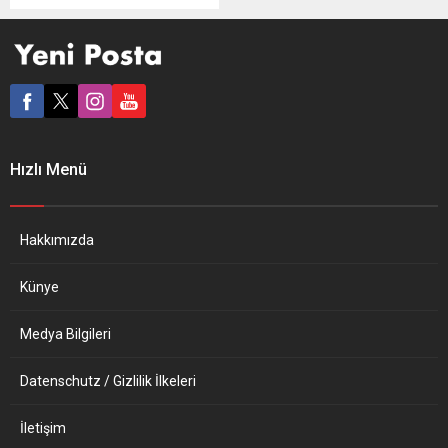
basın konferansında
açıkladı. Yeşil siyasetçi
Bozoğlu, ırkçılıkla
mücadelenin önceliğine
dikkat çekti. Otuz soru
önergesine içişleri
bakanlığının verdiği
yanıtlardan oluşan rapor,
Hızlı Menü
2020 yılının sağ terör ve ırkçı
saldırılar konusunda
Bavyera eyaleti için
kapsamlı bir dökümünü
Hakkımızda
veriyor. Cemal Bozoğlu
yaptığı açıklamada şu...
Künye
Medya Bilgileri
Datenschutz / Gizlilik İlkeleri
İletişim