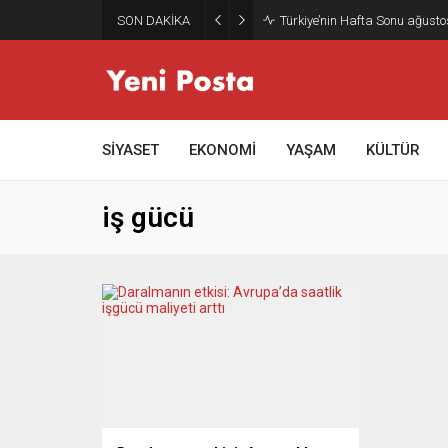
SON DAKİKA
Türkiye’nin Hafta Sonu ağusto
SİYASET
EKONOMİ
YAŞAM
KÜLTÜR
iş gücü