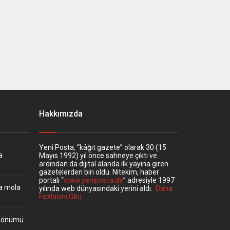
Hakkımızda
Yeni Posta, “kâğıt gazete” olarak 30 (15
a
Mayıs 1992) yıl önce sahneye çıktı ve
ardından da dijital alanda ilk yayına giren
gazetelerden biri oldu. Nitekim, haber
portalı “
www.yeniposta.de
” adresiyle 1997
ta mola
yılında web dünyasındaki yerini aldı.
Daha
Fazlasını Oku
ıldönümü