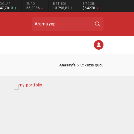
DOLAR
EURO
BIST 100
BITCOIN
47,7013
55,0086
13.798,82
$64278
Anasayfa
Etiket:iş gücü