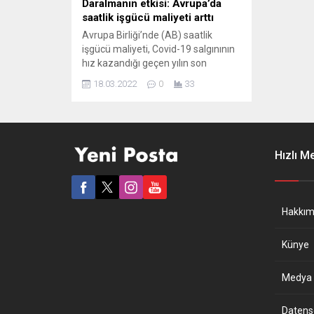
Daralmanın etkisi: Avrupa’da
saatlik işgücü maliyeti arttı
Avrupa Birliği’nde (AB) saatlik
işgücü maliyeti, Covid-19 salgınının
hız kazandığı geçen yılın son
çeyreğinde yüzde 2,3 yükseldi.
18.03.2022
0
33
Avrupa İstatistik Dairesi (Eurostat),
AB ülkelerinde 2021’in dördüncü
çeyreğine ilişkin saatlik işçi
maliyetleri verilerini açıkladı. Buna
göre, 19 üyeli Avro Bölgesi’nde
Hızlı M
saatlik işgücü maliyetleri, dördüncü
çeyrekte önceki yılın aynı dönemine
kıyasla yüzde...
Hakkım
Künye
Medya B
Datensch