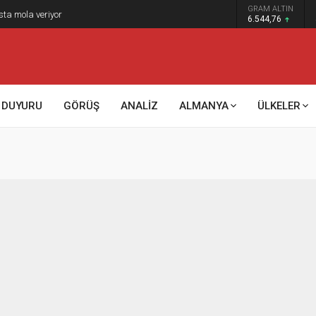
GRAM ALTIN
sta mola veriyor
6.544,76
DUYURU
GÖRÜŞ
ANALİZ
ALMANYA
ÜLKELER