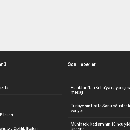
enü
Son Haberler
ızda
Frankfurt’tan Küba’ya dayanışm
mesajı
Türkiye’nin Hafta Sonu ağustos
veriyor
ilgileri
Münih’teki katliamının 10’ncu y
utz / Gizlilik İlkeleri
üzerine