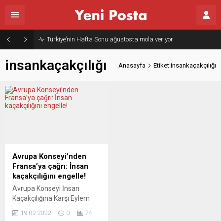
Türkiye’nin Hafta Sonu ağustosta mola veriyor
insankaçakçılığı
Anasayfa
Etiket:insankaçakçılığı
Avrupa Konseyi’nden
Fransa’ya çağrı: İnsan
kaçakçılığını engelle!
Avrupa Konseyi İnsan
Kaçakçılığına Karşı Eylem
Uzmanları Grubu (GRETA),
19.02.2022
0
74
Fransa’dan, insan kaçakçılığı