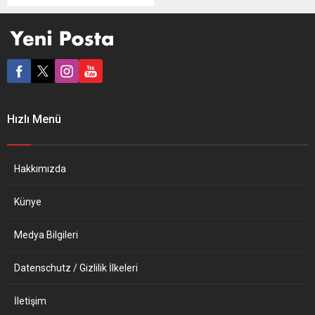
mağduru kişilerin yargıya
erişimini garanti edebilmek
ve kolaylaştırmak için ek
önlemler almasını ve
kurbanların tespit
edilebilmesi için ulusal
mekanizma oluşturmasını
istedi. GRETA, Avrupa
Hızlı Menü
Konseyi’nin insan
kaçakçılığına ilişkin
sözleşmesinin Fransa’da
nasıl uygulandığının
Hakkımızda
değerlendirildiği rapor
yayımladı. Fransa’dan insan
Künye
kaçakçılığı...
Medya Bilgileri
Datenschutz / Gizlilik İlkeleri
İletişim