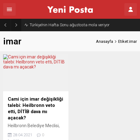
Türkiye’nin Hafta Sonu ağustosta mola veriyor
imar
Anasayfa
Etiket:imar
Cami için imar değişikliği
talebi: Heilbronn veto
etti, DİTİB dava mı
açacak?
Heilbronn Belediye Meclisi,
şehir merkezinde yeni bir
28.04.2021
0
cami inşaatı için talep ettiği