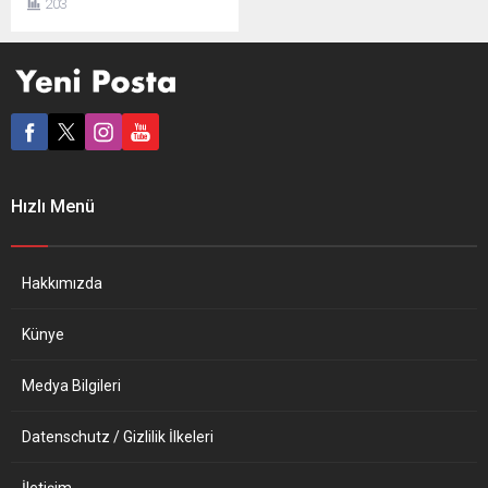
203
imar değişikliği talebine
onay vermedi. Hıristiyan
Demokrat Birlik (CDU) parti,
Hür Demokrat Parti (FDP),
Sol Parti ve sağ popülist
AfD’li (Almanya için
Alternatif) meclis üyeleri,
imar değişikliği önerisine ret
oyu verirken Almanya
Hızlı Menü
Sosyal Demokrat Partisi
(SPD) ile Birlik’90...
Hakkımızda
Künye
Medya Bilgileri
Datenschutz / Gizlilik İlkeleri
İletişim