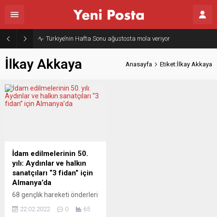
Türkiye’nin Hafta Sonu ağustosta mola veriyor
İlkay Akkaya
Anasayfa
Etiket:İlkay Akkaya
İdam edilmelerinin 50.
yılı: Aydınlar ve halkın
sanatçıları “3 fidan” için
Almanya’da
68 gençlik hareketi önderleri
Deniz Gezmiş, Yusuf Aslan
22.02.2022
0
65
ve Hüseyin İnan idam