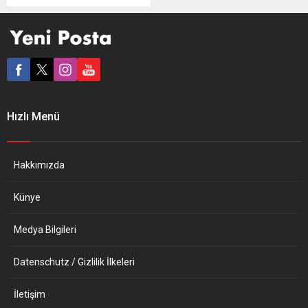
edilişlerinin 50’nci
yıldönümünde 15 Mayıs’ta
Offenbach kentinde
anılacak. Türkiye devrimci
hareketinin önderlerinden
Deniz Gezmiş, Hüseyin İnan
ve Yusuf Aslan için anma
töreni, çok sayıda aydın,
Hızlı Menü
sanatçı ve gazetecinin
desteğiyle, Almanya Alevi
Birlikleri Federasyonu
(AABF) bağlı çok sayıda
Hakkımızda
Alevi...
Künye
Medya Bilgileri
Datenschutz / Gizlilik İlkeleri
İletişim