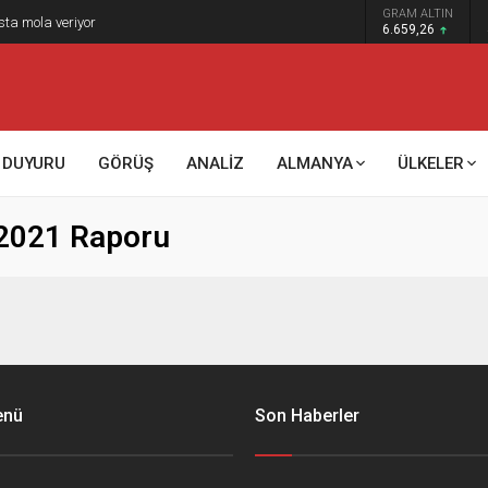
GRAM ALTIN
sta mola veriyor
6.659,26
DUYURU
GÖRÜŞ
ANALİZ
ALMANYA
ÜLKELER
 2021 Raporu
enü
Son Haberler