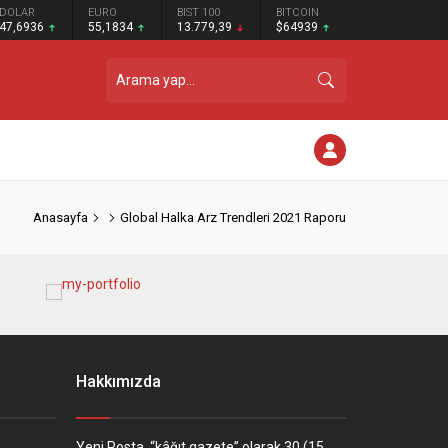
DOLAR
EURO
BIST 100
BITCOIN
47,6936
55,1834
13.779,39
$64939
Anasayfa
Global Halka Arz Trendleri 2021 Raporu
Hakkımızda
Yeni Posta, “kâğıt gazete” olarak 30 (15