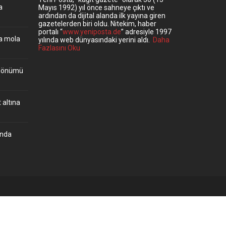
a
Mayıs 1992) yıl önce sahneye çıktı ve
ardından da dijital alanda ilk yayına giren
gazetelerden biri oldu. Nitekim, haber
portalı “
www.yeniposta.de
” adresiyle 1997
ta mola
yılında web dünyasındaki yerini aldı.
Daha
Fazlasını Oku
ıldönümü
 altına
’nda