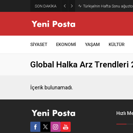
SON DAKİKA
Türkiye’nin Hafta Sonu ağusto
SİYASET
EKONOMİ
YAŞAM
KÜLTÜR
Global Halka Arz Trendleri
İçerik bulunamadı.
Hızlı M