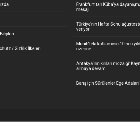
ızda
Frankfurt’tan Küba’ya dayanışm
mesajı
Türkiye’nin Hafta Sonu ağustos
veriyor
ilgileri
Münih’teki katliamının 10’ncu y
utz / Gizlilik İlkeleri
üzerine
Antakya’nın kırılan mozaiği: Kayıt
almaya devam
Barış İçin Sürülenler Ege Adaları