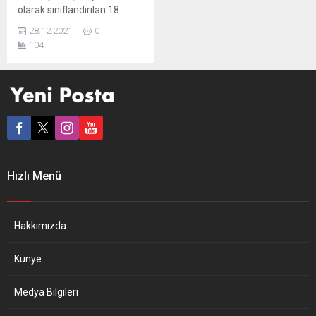
olarak sınıflandırılan 18
radikal İslamcı’yı sınırdışı
28.12.2021
0
ettiği, bunlardan dördünün
104
Türkiye’ye gönderildiği
açıklandı. Alman hükümeti,
sağ popülist Almanya için
Alternatif (AfD) partisi
Milletvekili Martin Hess’in
Almanya’da bulunan radikal
İslamcılarla ilgili soru
önergesini yanıtladı. Bu yıl
Ocak ayından Aralık ortasına
Hızlı Menü
kadar tehlikeli olarak
sınıflandırılan 18 radikal
İslamcı’nın...
Hakkımızda
Künye
Medya Bilgileri