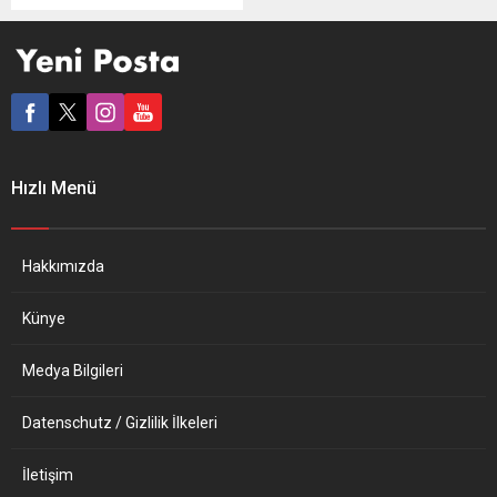
Kore birimine dizel
otomobillerin gaz
emisyonlarına ilişkin yanıltıcı
reklamı nedeniyle 20,2
milyar won (yaklaşık 17
milyon dolar) para cezası
verdi. KFTC’den yapılan
açıklamada, Mercedes’in
Hızlı Menü
araçlarına yasa dışı
yazılımlar yükleyerek
emisyon azaltma
cihazlarıyla oynadığını ve
Hakkımızda
bunların normal...
Künye
Medya Bilgileri
Datenschutz / Gizlilik İlkeleri
İletişim