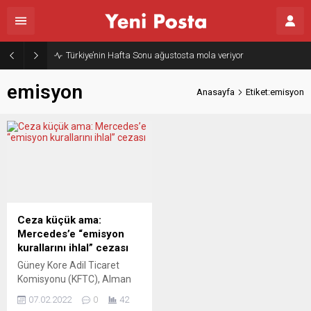
Türkiye’nin Hafta Sonu ağustosta mola veriyor
emisyon
Anasayfa
Etiket:emisyon
Ceza küçük ama:
Mercedes’e “emisyon
kurallarını ihlal” cezası
Güney Kore Adil Ticaret
Komisyonu (KFTC), Alman
lüks otomobil üreticisi
07.02.2022
0
42
Mercedes-Benz ve Güney