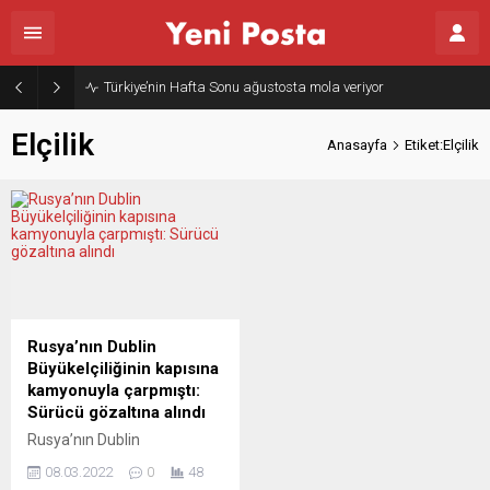
Türkiye’nin Hafta Sonu ağustosta mola veriyor
Elçilik
Anasayfa
Etiket:Elçilik
Rusya’nın Dublin
Büyükelçiliğinin kapısına
kamyonuyla çarpmıştı:
Sürücü gözaltına alındı
Rusya’nın Dublin
Büyükelçiliğinin kapısına
08.03.2022
0
48
kamyonuyla çarpan