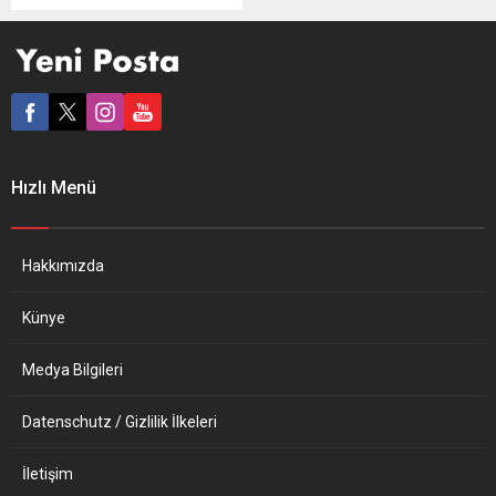
sürücünün gözaltına alındığı
bildirildi. İrlanda basınındaki
haberlere göre, dün bir kişi
içerisinde dini malzemeler
bulunan kamyonunu
Rusya’nın Dublin
Büyükelçiliği kapısına doğru
sürdü. Kamyonuyla elçiliğin
Hızlı Menü
kapısına çarparak belli bir
mesafeye kadar ilerleyen
sürücü, daha sonra
kamyondan indi ve
Hakkımızda
Ukrayna’daki saldırıların
kurbanları olduğu iddia
Künye
edilen...
Medya Bilgileri
Datenschutz / Gizlilik İlkeleri
İletişim