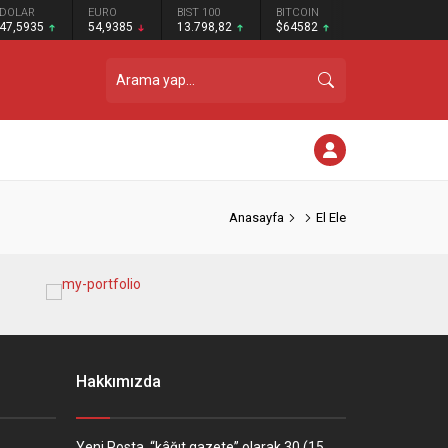
DOLAR
EURO
BIST 100
BITCOIN
47,5935
54,9385
13.798,82
$64582
Anasayfa
El Ele
Hakkımızda
Yeni Posta, “kâğıt gazete” olarak 30 (15