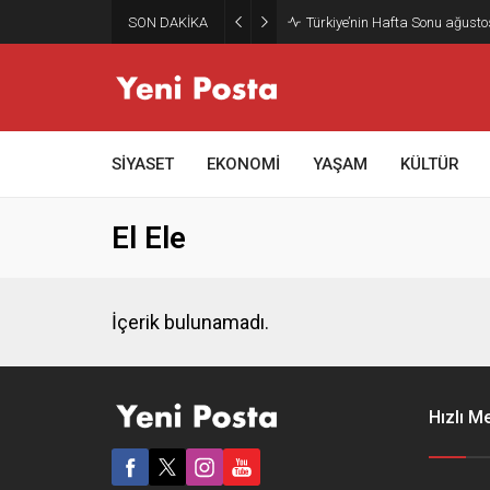
SON DAKİKA
Türkiye’nin Hafta Sonu ağusto
SİYASET
EKONOMİ
YAŞAM
KÜLTÜR
El Ele
İçerik bulunamadı.
Hızlı M