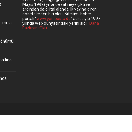
a
Mayıs 1992) yıl önce sahneye çıktı ve
ardından da dijital alanda ilk yayına giren
gazetelerden biri oldu. Nitekim, haber
portalı “
www.yeniposta.de
” adresiyle 1997
ta mola
yılında web dünyasındaki yerini aldı.
Daha
Fazlasını Oku
ıldönümü
 altına
’nda