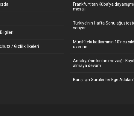
ızda
Frankfurt’tan Küba’ya dayanışm
mesajı
Türkiye’nin Hafta Sonu ağustos
veriyor
ilgileri
Münih’teki katliamının 10’ncu y
utz / Gizlilik İlkeleri
üzerine
Antakya’nın kırılan mozaiği: Kayıt
almaya devam
Barış İçin Sürülenler Ege Adaları