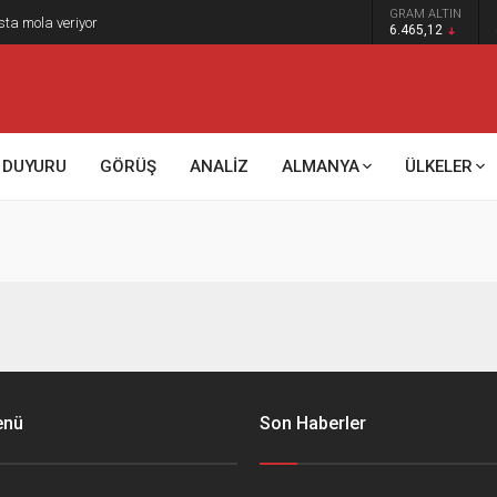
GRAM ALTIN
sta mola veriyor
6.465,12
DUYURU
GÖRÜŞ
ANALİZ
ALMANYA
ÜLKELER
enü
Son Haberler