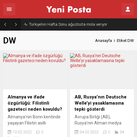
Türkiye’nin Hafta Sonu ağustosta mola veriyor
DW
Anasayfa
Etiket:DW
Almanya ve ifade
AB, Rusya’nın Deutsche
özgürlüğü: Filistinli
Welle’yi yasaklamasına
gazeteci neden kovuldu?
tepki gösterdi
Almanya’nın Bonn kentinde
Avrupa Birliği (AB),
yaşayan Filistin asıllı
Rusya’nın Alman medya
gazeteci Maram Salim,
kuruluşu Deutsche Welle’nin
10.02.2022
0
04.02.2022
0
54
sosyal medya hesabından
(DW) yayınlarını