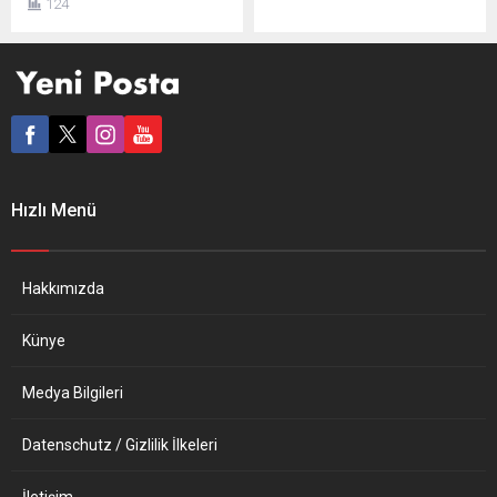
124
yaptığı Avrupa’da ifade
yasaklamasının “kabul
özgürlüğü olmadığına
edilemez” olduğunu bildirdi.
yönelik eleştirinin ardından,
AB Dış İlişkiler ve Güvenlik
Alman kamusal medya
Politikası Yüksek Temsilcisi
kuruluşu Deutsche
Josep Borrell’in ofisinden
Welle’deki (DW) işinden
yapılan açıklamada,
kovuldu. Ağır iddialara DW
Rusya’nın yasak kararının
yanıt verdi. Maram Salim,
kabul edilemez olmasının
AA muhabirine yaptığı
yanında haklı gerekçesinin
Hızlı Menü
açıklamada, Alman
bulunmadığı ifade edildi.
basınında yayınlanan bir
Açıklamada, Rus medya
makalede kendisi ve dört
kuruluşu RT’nin Almanca
arkadaşının İsrail...
yayın yapan...
Hakkımızda
Künye
Medya Bilgileri
Datenschutz / Gizlilik İlkeleri
İletişim