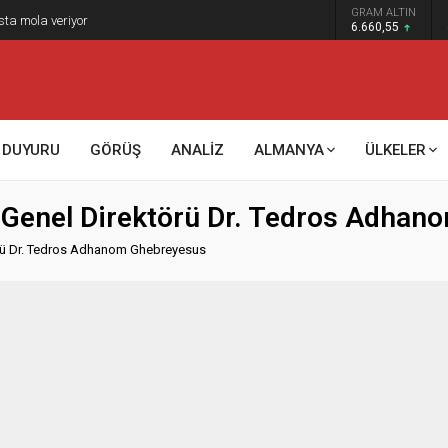
GRAM ALTIN
sta mola veriyor
6.660,55
DUYURU
GÖRÜŞ
ANALİZ
ALMANYA
ÜLKELER
 Genel Direktörü Dr. Tedros Adha
örü Dr. Tedros Adhanom Ghebreyesus