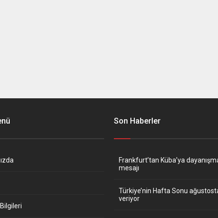
enü
Son Haberler
ızda
Frankfurt’tan Küba’ya dayanışm
mesajı
Türkiye’nin Hafta Sonu ağustos
veriyor
ilgileri