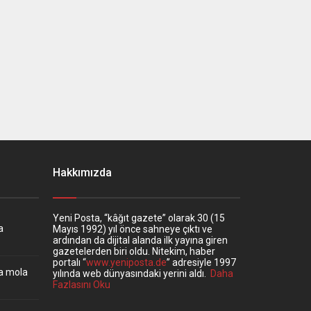
Hakkımızda
Yeni Posta, “kâğıt gazete” olarak 30 (15
a
Mayıs 1992) yıl önce sahneye çıktı ve
ardından da dijital alanda ilk yayına giren
gazetelerden biri oldu. Nitekim, haber
portalı “
www.yeniposta.de
” adresiyle 1997
ta mola
yılında web dünyasındaki yerini aldı.
Daha
Fazlasını Oku