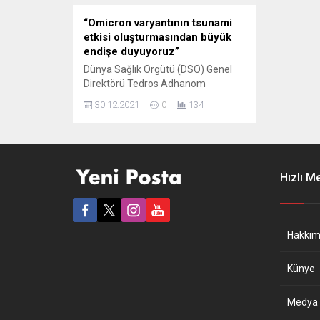
“Omicron varyantının tsunami
etkisi oluşturmasından büyük
endişe duyuyoruz”
Dünya Sağlık Örgütü (DSÖ) Genel
Direktörü Tedros Adhanom
Ghebreyesus, Covid-19’un Omicron
30.12.2021
0
134
varyantının “tsunami” etkisi
oluşturmasından büyük endişe
duyduğunu bildirdi. Ghebreyesus, bu
varyantın hafife alınmaması
çağrısında bulundu. DSÖ Genel
Hızlı M
Direktörü Ghebreyesus, Covid-19’un
Çin’in Wuhan kentinde patlak
vermesinin ikinci yılı dolayısıyla
DSÖ’nün Cenevre’deki merkezinde,
Hakkım
video konferans yöntemiyle
düzenlediği basın toplantısında,
Künye
“İki...
Medya B