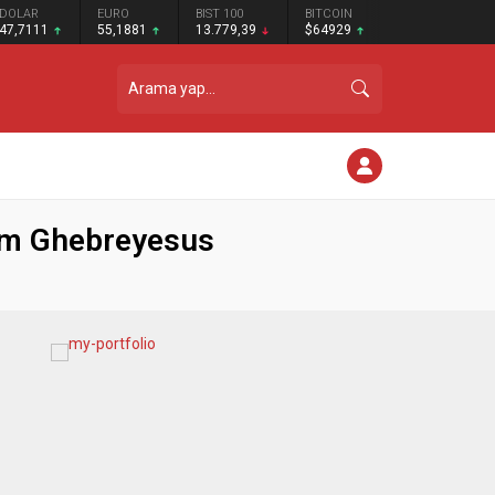
DOLAR
EURO
BIST 100
BITCOIN
47,7111
55,1881
13.779,39
$64929
nom Ghebreyesus