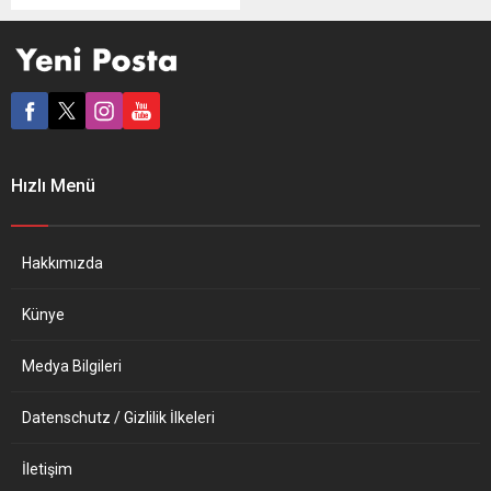
(BER) iflasını önlemek için
1,7 milyar avroluk devlet
desteğini onayladığını
bildirdi. Federal Ulaştırma
Bakanlığı’ndan yapılan
açıklamada, Berlin-
Brandenburg Havalimanı’nı
işleten FBB’ye “Covid-19
Hızlı Menü
krizinden en çok etkilenen
firmalara devlet desteği”
kapsamında 1,7 milyar
avroluk ödemeye onay
Hakkımızda
verildiğini duyurdu.
Almanya’nın başkenti Berlin
Künye
yakınlarında inşa...
Medya Bilgileri
Datenschutz / Gizlilik İlkeleri
İletişim