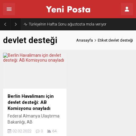
Türkiye’nin Hafta Sonu ağustosta mola veriyor
devlet desteği
Anasayfa
Etiket:devlet desteği
Berlin Havalimanı için
devlet desteği: AB
Komisyonu onayladı
Federal Almanya Ulaştırma
Bakanlığı, AB
Komisyonu’nun Berlin-
02.02.2022
0
64
Brandenburg Havalimanı’nın