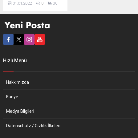
ilgili tartışmaların ardından
01.01.2022
0
30
gazeteden ayrılan isimler
ortak bir açıklama yaptı.
Cumhuriyet gazetesinden
son dönemde ayrılan 24
gazeteci yazılı bir açıklama
yaptı. “Biz neden ayrıldık?”
başlıklı ortak açıklamada,
“Cumhuriyet gazetesi
yönetiminin, editoryal
Hızlı Menü
bağımsızlığa müdahale
girişimleri, emek ve sendika
karşıtı tutumu...
Hakkımızda
Künye
Medya Bilgileri
Datenschutz / Gizlilik İlkeleri