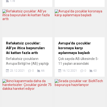
178
ve Sosyal İnisiyatifi Derneği
3,8 milyon kişinin yaklaşık
(KSİ e.V.) yeni dönem için
yarısının çocuklardan
yöneticilerini seçti. Önceki
oluştuğu bildirildi. AB
dönemlerde başkan olarak
Komisyonu’nun İçişlerinden
başarılı çalışmalar yürütmüş
Sorumlu Üyesi Ylva
olan Engin Candan yeni
Johansson, Avrupa
dönem için bir kez daha
Parlamentosu’nun Kadın
başkan seçilirken, derneğin
Hakları ve Cinsiyet Eşitliği
yönetim kurulunda etkin
Komitesindeki “Ukraynalı
Refakatsiz çocuklar:
Avrupa’da çocuklar
faaliyetler yürüten...
kadın sığınmacıların
AB’ye iltica başvuruları
koronaya karşı
durumu” konulu oturumda,
iki kattan fazla arttı
aşılanmaya başladı
AB sınırlarına giren
Refakatsiz çocukların
Çok sayıda AB ülkesinde 5-
Ukraynalılar hakkında bilgi
Avrupa Birliği’ne (AB) yaptığı
11 yaşları arasındaki
verdi. Johansson’un
iltica başvuruları yıl başından
çocuklar koronaya karşı
aktardığı bilgiye göre,...
23.12.2021
0
66
16.12.2021
0
63
eylül ayına kadar iki katından
aşılanmaya başladı. Bazı
fazla artış gösterdi. AB
ülkelerde aşı kuyruklarının
İstatistik Kurumu Eurostat’ın
oluştuğu görüldü. Birçok
açıkladığı verilere göre, Eylül
AB ülkesindesinde
2021’de AB’ye yapılan
çarşamba gününden
toplam iltica başvuruları,
itibaren 5 ile 11 yaş
Covid-19 salgını öncesi
arasındaki çocuklar
seviyeleri geçti. Bunlar
koronaya karşı aşılanmaya