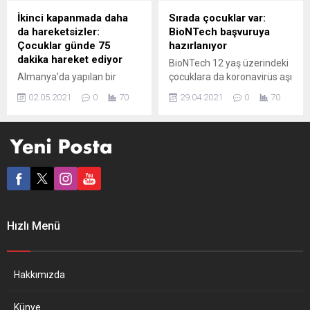
içerisinde 2 bin 800
başladı. Almanya ile birlikte
İkinci kapanmada daha
Sırada çocuklar var:
refakatsiz çocuk da çeşitli
İspanya, Yunanistan ve
da hareketsizler:
BioNTech başvuruya
AB ülkelerine başvurdu....
Macaristan’da çocuklara aşı
Çocuklar günde 75
hazırlanıyor
yapılabilecek. Hollanda’da
dakika hareket ediyor
BioNTech 12 yaş üzerindeki
ise Noel tatilinde çocuklar...
Almanya’da yapılan bir
çocuklara da koronavirüs aşı
araştırma, koronavirüs
onayı için gelecek hafta
02.05.2021
0
70
29.04.2021
0
70
önlemleri çerçevesinde kış
EMA’ya başvurmaya
aylarındaki kapanma
hazırlanıyor. Almanya Sağlık
sırasında, bir önceki
Bakanı, onay çıkması
kapanma dönemine göre
halinde yaz tatilinde
çocukların günde 91 dakika
çocuklara aşıya
daha az hareket ettiğini
başlanabileceğini söyledi.
gösterdi. Araştırma,
Biyoteknoloji firması
koronavirüs salgını
BioNTech ve ABD’li partneri
nedeniyle kış aylarında
Pfizer, koronavirüse karşı
Hızlı Menü
uygulanan kapanma
geliştirdikleri aşının 12
döneminde, geçen yıl
yaşından itibaren çocuklara
ilkbahardaki kapanma
da uygulanması için Avrupa
dönemine göre çocukların
Birliği’ne (AB) bağlı ilaç...
Hakkımızda
daha az hareket ettiğini
ortaya koydu. Karlsruhe
Künye