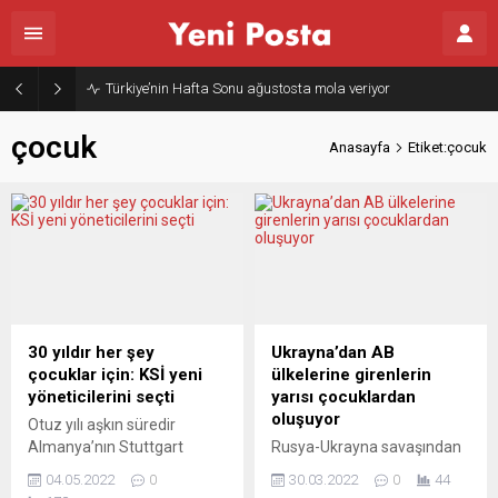
Türkiye’nin Hafta Sonu ağustosta mola veriyor
çocuk
Anasayfa
Etiket:çocuk
30 yıldır her şey
Ukrayna’dan AB
çocuklar için: KSİ yeni
ülkelerine girenlerin
yöneticilerini seçti
yarısı çocuklardan
oluşuyor
Otuz yılı aşkın süredir
Almanya’nın Stuttgart
Rusya-Ukrayna savaşından
kentinde faaliyet göstere
kaçarak komşu Avrupa
04.05.2022
0
30.03.2022
0
44
Çocuk ve Gençler için Kültür
Birliği (AB) ülkelerine sığınan