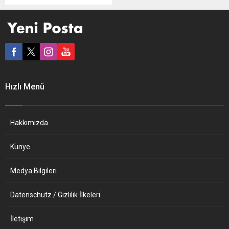
Münih Başpiskoposluğunda
yaşanan taciz skandalından
dolayı özür diledi. Kardinal
Marx, Münih ve Freising
Başpiskoposluğunda
geçmişte yaşanan cinsel
taciz ve istismara ilişkin
raporun yayımlanmasının
Hızlı Menü
ardından açıklama yaptı.
Kiliseye ait yerlerde
geçmişte yaşanan cinsel
istismarlardan dolayı
Hakkımızda
sarsıldığını ve utandığını,
başpiskopos olarak kendisini
Künye
sorumlu...
Medya Bilgileri
Datenschutz / Gizlilik İlkeleri
İletişim