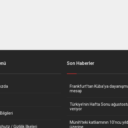
enü
Son Haberler
ızda
Frankfurt’tan Küba’ya dayanışm
mesajı
Türkiye’nin Hafta Sonu ağustos
veriyor
ilgileri
Münih’teki katliamının 10’ncu y
utz / Gizlilik İlkeleri
üzerine