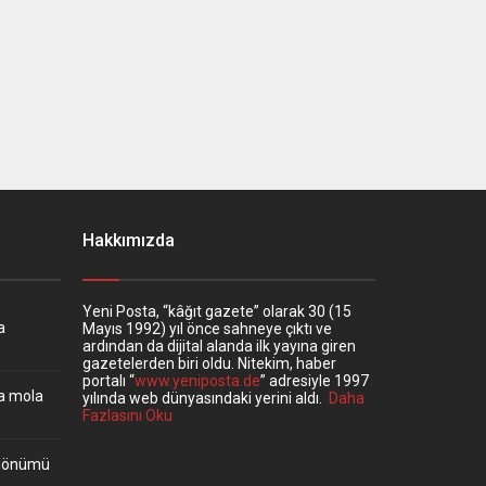
Hakkımızda
Yeni Posta, “kâğıt gazete” olarak 30 (15
a
Mayıs 1992) yıl önce sahneye çıktı ve
ardından da dijital alanda ilk yayına giren
gazetelerden biri oldu. Nitekim, haber
portalı “
www.yeniposta.de
” adresiyle 1997
ta mola
yılında web dünyasındaki yerini aldı.
Daha
Fazlasını Oku
ıldönümü