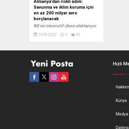
Almanya’dan riskli adım:
Savunma ve iklim koruma için
en az 200 milyar avro
borçlanacak
AB’nin lokomotif ülkesi silahlanıyor:
Berlin, orduyu yeni silahlarla
16.03.2022
0
63
modernize etmek ve iklimi
koruyacak projelere finans
sağlamak için bu yıl en az 200
milyar avro ek borçlanmayı
planlıyor. Federal Almanya
Hızlı M
Bakanlar Kurulu, Alman koalisyon
hükûmetinin en az 200 milyar avro
ek borçlanma öngören 2022 yılı
federal bütçesini onayladı. Bütçeye
Hakkım
göre,...
Künye
Medya B
Datensch