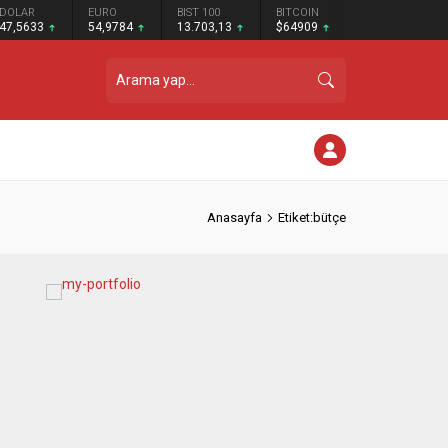
DOLAR
EURO
BIST 100
BITCOIN
47,5633
54,9784
13.703,13
$64909
Anasayfa
Etiket:bütçe