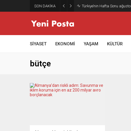
SON DAKİKA
Türkiye’nin Hafta Sonu ağusto
SİYASET
EKONOMİ
YAŞAM
KÜLTÜR
bütçe