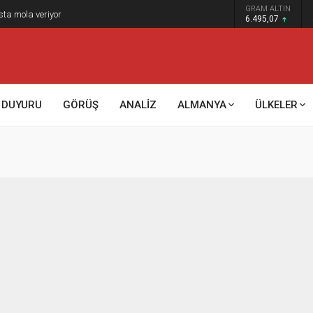
GRAM ALTIN
sta mola veriyor
6.495,07
DUYURU
GÖRÜŞ
ANALİZ
ALMANYA
ÜLKELER