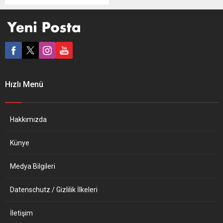
çağrısında bulundu. Bakan
Baerbock, Berlin’de ABD
Dışişleri Bakanı Antony
Blinken ile yaptığı
görüşmenin ardından
düzenlenen ortak basın
toplantısında “Rusya’yı
gerilimi azaltmak için
Hızlı Menü
adımlar atmaya çağırıyoruz”
dedi. ABD’li mevkidaşıyla
siyasi diyaloğun krizden
çıkmanın tek yolu olduğu
Hakkımızda
konusunda...
Künye
Medya Bilgileri
Datenschutz / Gizlilik İlkeleri
İletişim