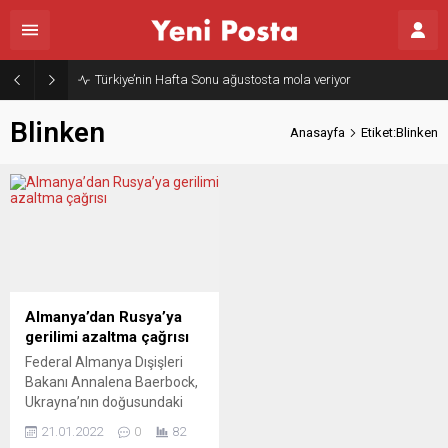
Türkiye’nin Hafta Sonu ağustosta mola veriyor
Blinken
Anasayfa
Etiket:Blinken
Almanya’dan Rusya’ya
gerilimi azaltma çağrısı
Federal Almanya Dışişleri
Bakanı Annalena Baerbock,
Ukrayna’nın doğusundaki
gelişmelere ilişkin Rusya’ya
21.01.2022
0
82
gerilimi azaltması