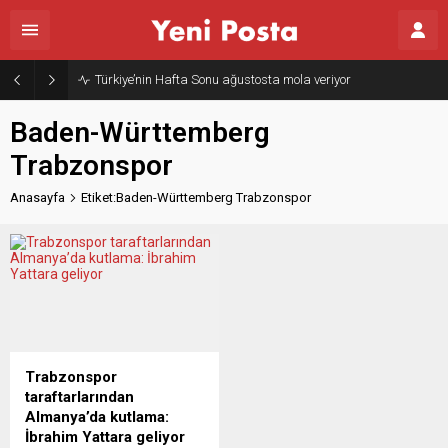
Türkiye’nin Hafta Sonu ağustosta mola veriyor
Baden-Württemberg
Trabzonspor
Anasayfa
Etiket:Baden-Württemberg Trabzonspor
Trabzonspor
taraftarlarından
Almanya’da kutlama:
İbrahim Yattara geliyor