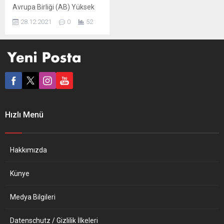
Avrupa Birliği (AB) Yüksek
Temsilcisi Josep Borrell,
28.12.2021
0
52
2021’in geçişler yılı
olduğunu, Covid-19 salgını
dışında pek çok jeopolitik
meydan okuma ile
karşılaşıldığını, buna karşın
olumlu gelişmeler de
yaşandığını belirtti. Josep
Borrell, yılı değerlendirmek
için kaleme aldığı yazıda
Hızlı Menü
2021’i “geçişler yılı” olarak
tanımlarken, “Güç
politikasıyla yoğunlaşan
jeopolitik değişiklikler AB ve
Hakkımızda
değerlerine...
Künye
Medya Bilgileri
Datenschutz / Gizlilik İlkeleri