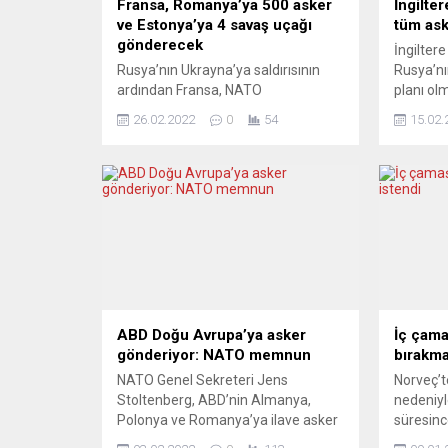
Fransa, Romanya’ya 500 asker
İngilter
ve Estonya’ya 4 savaş uçağı
tüm ask
gönderecek
İngiltere
Rusya’nın Ukrayna’ya saldırısının
Rusya’nı
ardından Fransa, NATO
planı ol
çerçevesinde Romanya’ya 500
Ukrayna 
26.02.2022
0
54
15.02.
asker ve Estonya’ya Mirage 2000
birlikler
modeli 4 savaş uçağı gönderecek.
bildirdi.
Fransa Genelkurmay Başkanı
Truss, U
Thierry Burkhard yaptığı
ülke bas
açıklamada, NATO’nun
Rusya-Uk
Romanya’daki varlığını
durumu “d
güçlendirmeye karar verdiğini
an” olara
belirtti. Romanya’ya 500 asker ve
tatbikat
zırhlı araçlar göndereceklerini ifade
eden Burkhard, Ukrayna’daki “savaş
durumu” nedeniyle Estonya’daki
ABD Doğu Avrupa’ya asker
İç çamaş
askeri...
gönderiyor: NATO memnun
bırakma
NATO Genel Sekreteri Jens
Norveç’t
Stoltenberg, ABD’nin Almanya,
nedeniyl
Polonya ve Romanya’ya ilave asker
süresince
gönderme kararını memnuniyetle
çamaşırl