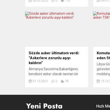
03.02.2022
0
113
09.01.
karşıladığını bildirdi. Stoltenberg,
birlikler
konuyla ilgili açıklamasında, ABD’nin
Ülkenin s
asker göndermesinin NATO’nun
malzeme
caydırıcılığını ve savunmasını
salgını 
güçlendireceğini belirtti. ABD’nin
için terh
NATO Mukabele Kuvvetinde 8 bin
külot ve 
500 askeri ve Akdeniz’de NATO
iade etme
komutası altında “USS Harry S.
Lojistik 
Truman” uçak gemisinin...
Müdürü H
Sözde asker ültimatom verdi:
Komutan
“Askerlere zorunlu aşıyı
eden 56
kaldırın“
Libya Gö
Almanya Savunma Bakanlığının,
görevlen
kendisini asker olarak tanıtan bir
mobbing
kişinin internet üzerinden paylaşılan
Cumhurba
31.12.2021
0
78
15.12.
tehdit videosunu incelediği bildirildi.
Başkanlı
Savunma Bakanlığının Twitter’dan
dilekçes
yapılan açıklamasında, sözde bir
hakların
askerin videosunun internette
başlatıl
dolaşımda olduğuna işaret edilerek,
verildi. 
Hızlı M
“Bu, hukuk devletine karşı kabul
daha son