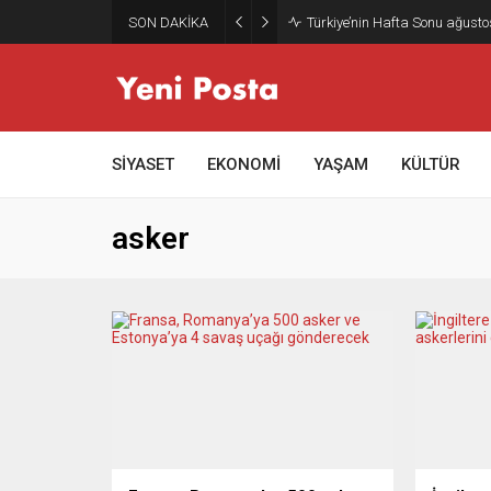
SON DAKİKA
Türkiye’nin Hafta Sonu ağusto
SİYASET
EKONOMİ
YAŞAM
KÜLTÜR
asker