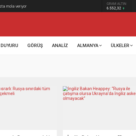
GRAM ALTIN
sta mola veriyor
6.552,32
DUYURU
GÖRÜŞ
ANALİZ
ALMANYA
ÜLKELER