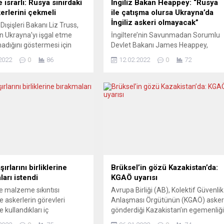
e ısrarlı: Rusya sınırdaki
İngiliz Bakan Heappey: “Rusya
erlerini çekmeli
ile çatışma olursa Ukrayna’da
İngiliz askeri olmayacak”
 Dışişleri Bakanı Liz Truss,
n Ukrayna’yı işgal etme
İngiltere’nin Savunmadan Sorumlu
madığını göstermesi için
Devlet Bakanı James Heappey,
sınırındaki tüm askeri
Rusya ile herhangi bir çatışma
2022
0
86
12.02.2022
0
72
ini geri çekmesi gerektiğini
olması durumunda, Ukrayna’da
 İngiliz Dışişleri Bakanı
İngiliz askerinin olmayacağını
krayna meselesine ilişkin
bildirdi. James Heappey, Sky
ınına yaptığı açıklamalarda,
News’e yaptığı açıklamada,
rayna sınırındaki son
Rusya’nın Ukrayna’ya ansızın bir
ünya için çok tehlikeli bir
saldırı başlatmasına olanak
k niteledi. Rusya’nın,
sağlayacak topçu ve füze
lar kapsamında görevlerini...
sistemlerinin yerini aldığından emin
olduklarını belirtti. Ukrayna’da
yıllardır eğitim görevine katılan
İngiliz askerlerinin...
ırlarını birliklerine
Brüksel’in gözü Kazakistan’da:
ları istendi
KGAÖ uyarısı
e malzeme sıkıntısı
Avrupa Birliği (AB), Kolektif Güvenlik
e askerlerin görevleri
Anlaşması Örgütünün (KGAÖ) aske
 kullandıkları iç
gönderdiği Kazakistan’ın egemenliğ
arını terhis olurken
ve bağımsızlığına saygı gösterilmes