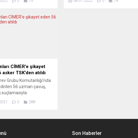
2022
0
75
06.01.2022
0
74
ine teslim etmesi istendi.
gerektiğini bildirdi. AB Komisyonu
ilahlı kuvvetlerine
sözcülerinden Nabila Massrali,
 tesliminde Covid-19
günlük basın toplantısında
nedeniyle gecikme yaşandığı
Kazakistan’daki protestolar ve
is olan askerlerden atlet,
Cumhurbaşkanı Kasım Cömert
sütyen gibi iç çamaşırlarını
Tokayev’in talebiyle ülkeye
leri istedi. Silahlı Kuvvetler
KGAÖ’nün asker göndermesi
Teşkilatı (FLO) İletişim
hakkındaki soruyu yanıtladı.
ans Meisingset, Norveç...
Kazakistan’daki herkese itidal
çağrısı yaptıklarını hatırlatan ve
sorunların...
ları CİMER’e şikayet
 asker TSK’den atıldı
rev Grubu Komutanlığı’nda
dirilen 56 uzman çavuş,
 suçlamasıyla
şkanlığı İletişim
2021
0
288
ğı’na (CİMER) toplu şikayet
i verdi. Bunun üzerine
da disiplin soruşturması
an askerlerin görevine son
Türkiye’ye dönen askerler,
enü
Son Haberler
ra Türk Silahlı