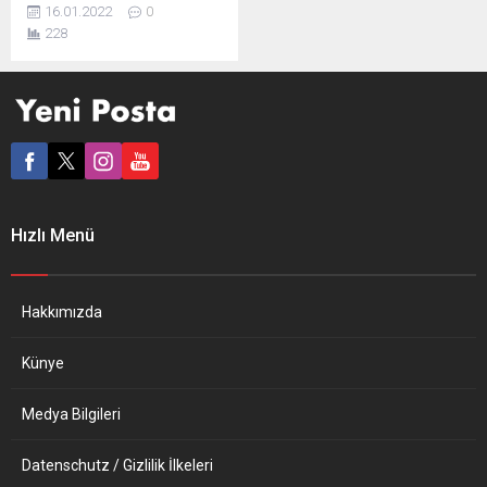
cenaze töreninde Nazi
16.01.2022
0
bayrağı açan bir grup aşırı
228
sağcının evinde aramalar
yaptığı bildirildi. İtalya’da
Nazi yanlısı aşırı sağcı Forza
Nuova partisine mensup 44
yaşındaki Alessia
Augello’nun 10 Ocak
pazartesi günü Roma’daki
cenaze töreninin Nazi
bayrağı ve selamının
Hızlı Menü
kullanıldığı bir gösteriye
dönüşmesi sebebiyle...
Hakkımızda
Künye
Medya Bilgileri
Datenschutz / Gizlilik İlkeleri