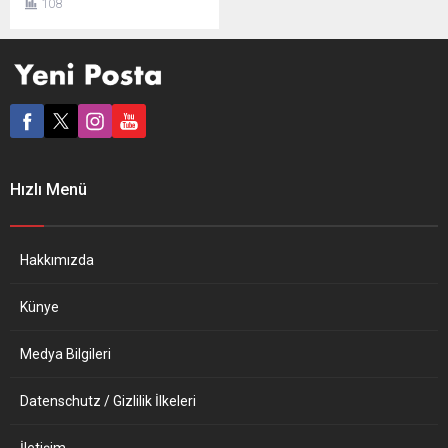
108
lideri Matteo Salvini,
Rusya’nın Ukrayna’ya
saldırmasıyla başlayan
savaştan kaçanlara yardım
etmek üzere Polonya-
Ukrayna sınırına gitti.
Ülkede İçişleri Bakanı olduğu
2018-2019 yıllarında
Akdeniz’deki düzensiz
Hızlı Menü
göçmenleri kurtaran sivil
toplum kuruluşu gemilerinin
İtalya’ya yanaşmasına izin
vermemesiyle bilinen göç
Hakkımızda
karşıtı Salvini’nin,
bugünlerde çok...
Künye
Medya Bilgileri
Datenschutz / Gizlilik İlkeleri
İletişim