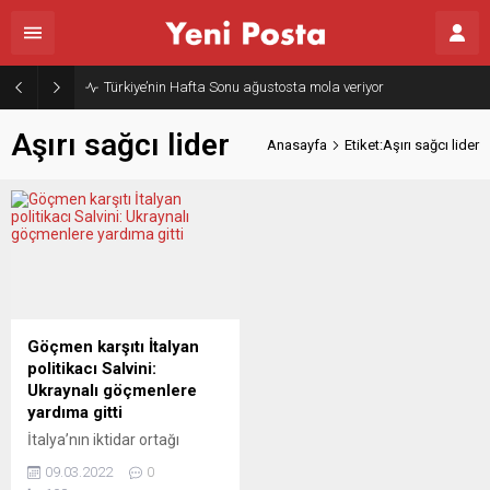
Türkiye’nin Hafta Sonu ağustosta mola veriyor
Aşırı sağcı lider
Anasayfa
Etiket:Aşırı sağcı lider
Göçmen karşıtı İtalyan
politikacı Salvini:
Ukraynalı göçmenlere
yardıma gitti
İtalya’nın iktidar ortağı
partilerinden göçmen karşıtı
09.03.2022
0
aşırı sağcı Lig Partisi’nin