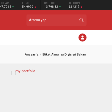
DOLAR
EURO
BIST 100
BITCOIN
47,7014
54,9990
13.798,82
$64217
Anasayfa
Etiket:Almanya Dışişleri Bakanı