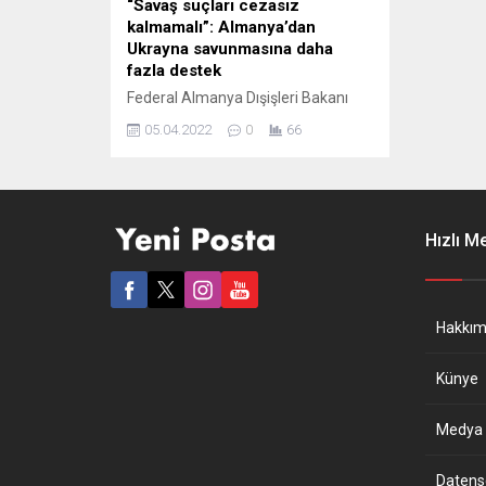
“Savaş suçları cezasız
kalmamalı”: Almanya’dan
Ukrayna savunmasına daha
fazla destek
Federal Almanya Dışişleri Bakanı
Annalena Baerbock, ülkesinin
05.04.2022
0
66
Ukrayna’nın savunması için
sunduğu desteği artıracağını
söyledi. Alman Dışişleri Bakanı,
Ukrayna’da yaklaşık 6 haftadan beri
her gün suçsuz insanların öldüğünü
Hızlı M
belirterek, Buça’da savunmasız,
elleri arkadan bağlı öldürülen ve yol
kenarına bırakılan insanların
görüldüğünü, tecavüzün de bir kez
Hakkım
daha savaşın bir aracı olduğunu...
Künye
Medya B
Datensch