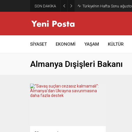
SON DAKİKA
Türkiye’nin Hafta Sonu ağusto
SİYASET
EKONOMİ
YAŞAM
KÜLTÜR
Almanya Dışişleri Bakanı