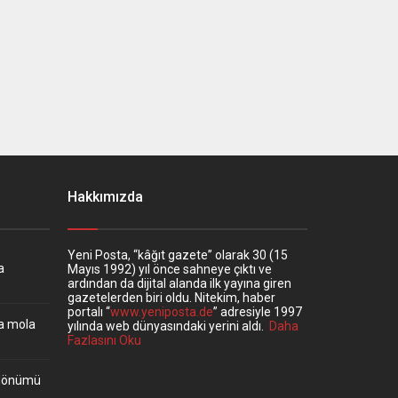
Hakkımızda
Yeni Posta, “kâğıt gazete” olarak 30 (15
a
Mayıs 1992) yıl önce sahneye çıktı ve
ardından da dijital alanda ilk yayına giren
gazetelerden biri oldu. Nitekim, haber
portalı “
www.yeniposta.de
” adresiyle 1997
ta mola
yılında web dünyasındaki yerini aldı.
Daha
Fazlasını Oku
ıldönümü