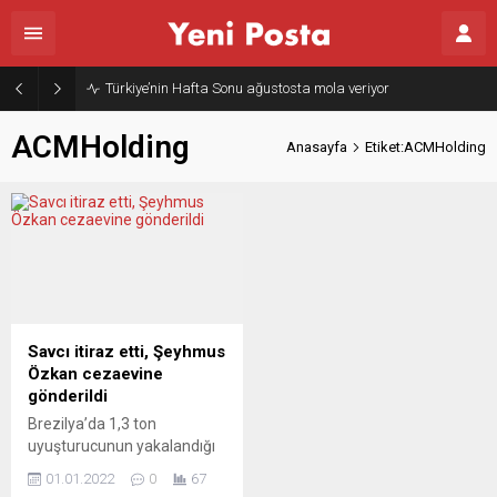
Türkiye’nin Hafta Sonu ağustosta mola veriyor
ACMHolding
Anasayfa
Etiket:ACMHolding
Savcı itiraz etti, Şeyhmus
Özkan cezaevine
gönderildi
Brezilya’da 1,3 ton
uyuşturucunun yakalandığı
özel jetin sahibi ACM
01.01.2022
0
67
Holding patronu Şeyhmus