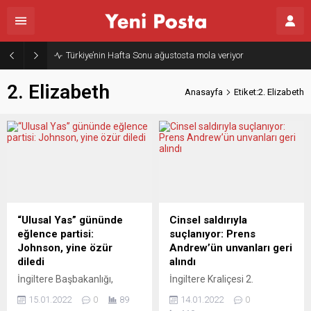
Türkiye’nin Hafta Sonu ağustosta mola veriyor
2. Elizabeth
Anasayfa
Etiket:2. Elizabeth
“Ulusal Yas” gününde
Cinsel saldırıyla
eğlence partisi:
suçlanıyor: Prens
Johnson, yine özür
Andrew’ün unvanları geri
diledi
alındı
İngiltere Başbakanlığı,
İngiltere Kraliçesi 2.
Kraliçe 2. Elizabeth’in eşi
Elizabeth’in oğlu York Dükü
15.01.2022
0
89
14.01.2022
0
Prens Philip’in ölümü
Prens Andrew’ün, ABD’de