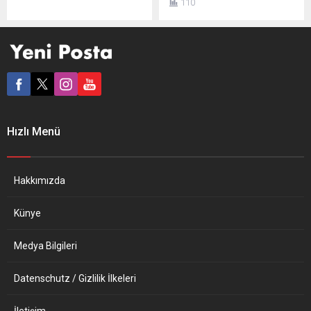
110
nedeniyle ilan edilen ulusal
yöneltilen cinsel saldırı
yas sırasında düzenlenen
suçlamasında yargılama
partiler nedeniyle Saray’dan
muafiyeti olmadığı
özür diledi. Başbakanlıktan
yönündeki kararın ardından,
yapılan açıklamada, “Bunun
askeri unvanları geri alındı.
ulusal yas sırasında
Buckingham Sarayı’ndan
gerçekleşmesi çok üzücü,
yapılan açıklamada,
10 Numara (Başbakanlık)
Kraliçe’nin onay ve
Saray’dan özür diledi”
mutabakatıyla York
Hızlı Menü
denildi. Açıklamada,
Dükü’nün askeri unvanları ve
Başbakan Boris Johnson’ın
Kraliyet himaye görevlerinin
12 Ocak’ta parlamentodaki
Kraliçe’ye iade edildiği
sözlerine atıfta bulunularak
belirtildi. Prens Andrew’ün
Hakkımızda
10...
herhangi bir kamu...
Künye
Medya Bilgileri
Datenschutz / Gizlilik İlkeleri
İletişim