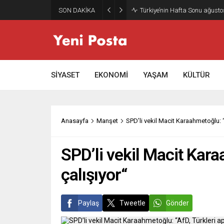
SON DAKİKA
SİYASET
EKONOMİ
YAŞAM
KÜLTÜR
Anasayfa
Manşet
SPD’li vekil Macit Karaahmetoğlu: 
SPD’li vekil Macit Kara
çalışıyor“
Paylaş
Tweetle
Gönder