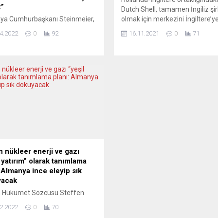
”
Dutch Shell, tamamen İngiliz şir
ya Cumhurbaşkanı Steinmeier,
olmak için merkezini İngiltere’y
 ile ilişkilerde hata yaptıklarını
taşıyor. Şirketten yapılan yazılı
4.2022
0
92
16.11.2021
0
71
etirerek Putin yönetimindeki bir
açıklamada, yönetim kurulunun
le ilişkilerin bir daha asla eskisi
onaylaması durumunda Shell’in
lmayacağını söyledi.
hisselerinin tamamının İngiltere
eier’in “özeleştirel
kayıt edileceği duyuruldu. Açık
aları”, Berlin’in artık bir blok
Shell’in Hollanda’nın Lahey ken
 “Rusya’da Putinsiz bir rejimde
bulunan merkezinin de İngiltere
ı olduğu” yorumlarına yol açtı.
taşınacağı bildirildi. İkili ortaklık
 Cumhurbaşkanı Frank-Walter
yapısının değiştirilmesinin yatırı
eier, Alman İkinci Televizyon
için daha anlaşılır olacağı belirtil
ZDF’ye...
n nükleer enerji ve gazı
l yatırım” olarak tanımlama
: Almanya ince eleyip sık
yacak
 Hükümet Sözcüsü Steffen
reit, hükümetin Avrupa Birliği
2.2022
0
70
omisyonunun yeni nükleer