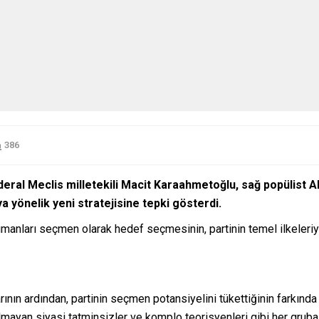
386
ral Meclis milletekili Macit Karaahmetoğlu, sağ popülist Alm
yönelik yeni stratejisine tepki gösterdi.
manları seçmen olarak hedef seçmesinin, partinin temel ilkeleriyl
larının ardından, partinin seçmen potansiyelini tükettiğinin farkın
lmayan siyasi tatminsizler ve komplo teorisyenleri gibi her gruba