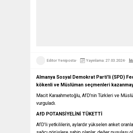
Editor Yeniposta
Yayınlama: 27.03.2024
Almanya Sosyal Demokrat Parti’li (SPD) Fede
kökenli ve Müslüman seçmenleri kazanmaya 
Macit Karaahmetoğlu, AfD’nin Türkleri ve Müslü
vurguladı.
AfD POTANSİYELİNİ TÜKETTİ
AfD’li yetkililerin, aylardır yükselen anket oran
sağcı görüşlere sahip olanlar, değer pusulası o