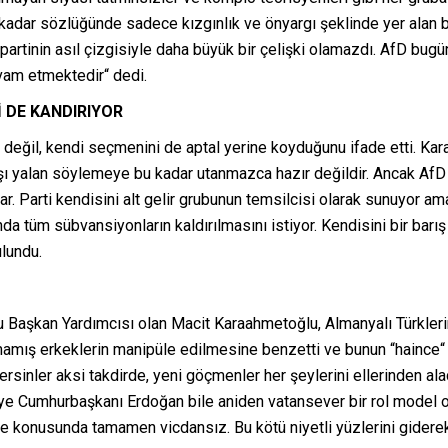
adar sözlüğünde sadece kızgınlık ve önyargı şeklinde yer alan b
 partinin asıl çizgisiyle daha büyük bir çelişki olamazdı. AfD b
evam etmektedir“ dedi.
 DE KANDIRIYOR
değil, kendi seçmenini de aptal yerine koyduğunu ifade etti. Kar
şı yalan söylemeye bu kadar utanmazca hazır değildir. Ancak AfD s
. Parti kendisini alt gelir grubunun temsilcisi olarak sunuyor ama 
a tüm sübvansiyonların kaldırılmasını istiyor. Kendisini bir barış
bulundu.
Başkan Yardımcısı olan Macit Karaahmetoğlu, Almanyalı Türklerin 
amış erkeklerin manipüle edilmesine benzetti ve bunun “haince“ 
rsinler aksi takdirde, yeni göçmenler her şeylerini ellerinden ala
rkiye Cumhurbaşkanı Erdoğan bile aniden vatansever bir rol model 
e konusunda tamamen vicdansız. Bu kötü niyetli yüzlerini giderek 