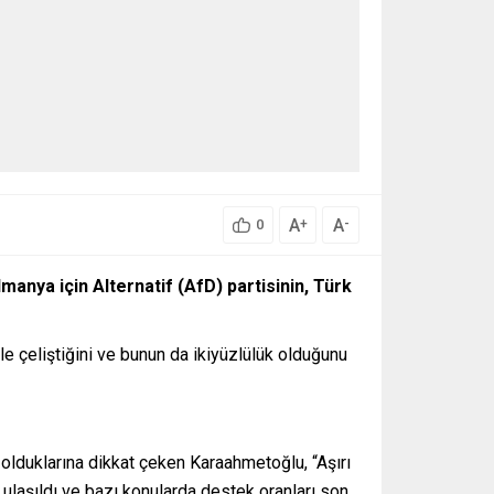
A
A
+
-
0
anya için Alternatif (AfD) partisinin, Türk
e çeliştiğini ve bunun da ikiyüzlülük olduğunu
da olduklarına dikkat çeken Karaahmetoğlu, “Aşırı
 ulaşıldı ve bazı konularda destek oranları son