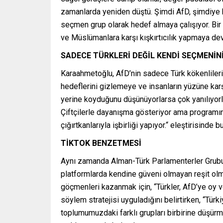
zamanlarda yeniden düştü. Şimdi AfD, şimdiye k
seçmen grup olarak hedef almaya çalışıyor. Bir
ve Müslümanlara karşı kışkırtıcılık yapmaya d
SADECE TÜRKLERİ DEĞİL KENDİ SEÇMENİNİ
Karaahmetoğlu, AfD’nin sadece Türk kökenlileri 
hedeflerini gizlemeye ve insanların yüzüne kar
yerine koyduğunu düşünüyorlarsa çok yanılıyorlar
Çiftçilerle dayanışma gösteriyor ama programınd
çığırtkanlarıyla işbirliği yapıyor.“ eleştirisinde 
TİKTOK BENZETMESİ
Aynı zamanda Alman-Türk Parlamenterler Grubu 
platformlarda kendine güveni olmayan reşit olm
göçmenleri kazanmak için, “Türkler, AfD’ye oy ve
söylem stratejisi uyguladığını belirtirken, “Tü
toplumumuzdaki farklı grupları birbirine düşürm