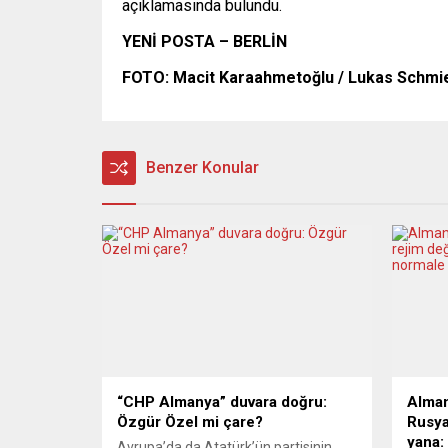
açıklamasında bulundu.
YENİ POSTA – BERLİN
FOTO: Macit Karaahmetoğlu / Lukas Schmi
Benzer Konular
“CHP Almanya” duvara doğru:
Alma
Özgür Özel mi çare?
Rusya
yana:
Avrupa’da da Atatürk’ün partisinin,