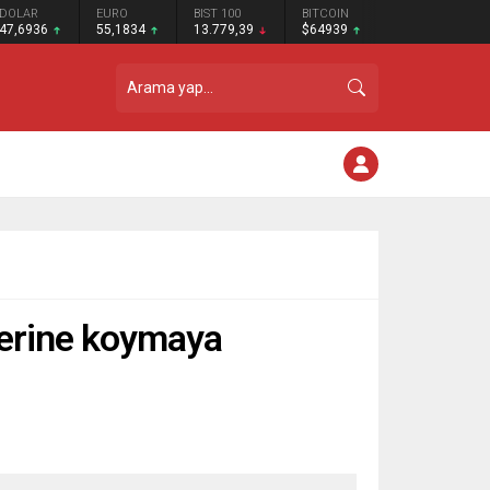
DOLAR
EURO
BIST 100
BITCOIN
47,6936
55,1834
13.779,39
$64939
 yerine koymaya