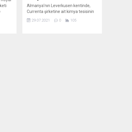
keti
Almanya’nın Leverkusen kentinde,
e
Currenta şirketine ait kimya tesisinin
katı atık yakma bölümünde 27
29.07.2021
0
105
Temmuz’da meydana gelen
patlamada ölenlerin sayısı 5’e çıktı.
’de
Köln Savcılığından yapılan açıklamada,
lamada,
patlamanın yol açtığı enkazda 3
tinde
kişinin daha cansız bedenine
’ye
ulaşılmasıyla hayatını kaybedenlerin
sayısının 5’e ulaştığı belirtildi.
mcılar
Enkazdan çıkarılan cesetlerin kimlik
en...
tespitine ilişkin çalışmaların sürdüğü
aktarılan...