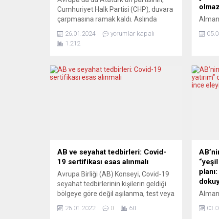
olmaz
Cumhuriyet Halk Partisi (CHP), duvara
çarpmasına ramak kaldı. Aslında
Alman
benzer sıkıntıları bu sayfalardan uzun
Moskova
26.01.2024
yorumlar kapalı
05.0
süredir aktarıyoruz. Şunu gördük:
dile g
1.212
“Yeni yapılanma” adı altında Almanya
Rusya i
örgütlenmelerine bundan birkaç yıl
gibi o
önce darbe yapıldı. Yıllar boyunca
Steinm
partiye onca emek, hizmet veren
açıklam
binlerce üye ile Avrupa’daki
olarak
örgütlenmeleri, parçalanmanın,
ısrarl
dağılmanın eşiğinde sanki…...
Alman
Steinm
Kanalı 
AB ve seyahat tedbirleri: Covid-
AB’ni
19 sertifikası esas alınmalı
“yeşi
planı
Avrupa Birliği (AB) Konseyi, Covid-19
doku
seyahat tedbirlerinin kişilerin geldiği
bölgeye göre değil aşılanma, test veya
Alman
hastalığı geçirme bilgilerini içeren
Hebest
26.01.2022
0
68
03.0
Covid-19 sertifikasına göre
(AB) K