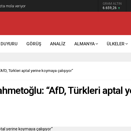
GRAM ALTIN
6.659,26
DUYURU
GÖRÜŞ
ANALİZ
ALMANYA
ÜLKELER
“AfD, Türkleri aptal yerine koymaya çalışıyor“
ahmetoğlu: “AfD, Türkleri aptal