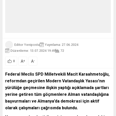
Editor Yeniposta
Yayınlama: 27.06.2024
Düzenleme: 13.07.2024 19:49
72
A
A
+
-
0
Federal Meclis SPD Milletvekili Macit Karaahmetoğlu,
reformdan geçirilen Modern Vatandaşlık Yasası’nın
yürülüğe geçmesine ilişkin yaptığı açıklamada şartları
yerine getiren tüm göçmenlere Alman vatandaşlığına
başvurmaları ve Almanya’da demokrasi için aktif
olarak çalışmaları çağrısında bulundu.