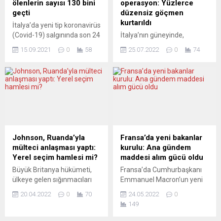
ölenlerin sayısı 130 bini
operasyon: Yüzlerce
geçti
düzensiz göçmen
kurtarıldı
İtalya’da yeni tip koronavirüs
(Covid-19) salgınında son 24
İtalya’nın güneyinde,
saatte 72 kişi hayatını
Avrupa’ya ulaşmaya çalışan
15.09.2021
0
58
25.07.2022
0
74
kaybetti. Sağlık Bakanlığının
balıkçı teknesi zor duruma
verilerine göre, ülkede son
düşünce teknedeki 600’den
24 saatte yapılan 318 bin
fazla düzensiz göçmen için
593 testte 4 bin 21 kişiye
operasyon düzenlendi.
Covid-19 tanısı konuldu.
İtalya Sahil Güvenlik
Böylece salgının başladığı
Komutanlığı’ndan yapılan
Şubat 2020’den bu yana
yazılı açıklamada, Kalabriya
toplam vaka sayısı 4 milyon
bölgesinin 124 mil açığında
613 bin 214’e ulaştı. Ülkede...
1 ticari gemi, 3 sahil güvenlik
Johnson, Ruanda’yla
Fransa’da yeni bakanlar
devriye botu ve 1 mali polis
mülteci anlaşması yaptı:
kurulu: Ana gündem
devriye botu tarafından zor
Yerel seçim hamlesi mi?
maddesi alım gücü oldu
durumda kalan balıkçı
Büyük Britanya hükümeti,
Fransa’da Cumhurbaşkanı
teknesine...
ülkeye gelen sığınmacıları
Emmanuel Macron’un yeni
iltica işlemleri süresince 6
kabinesinin ilk toplantısında
20.04.2022
0
70
24.05.2022
0
bin 500 kilometre uzaktaki
ülkede düşen alım gücüne
149
Ruanda’ya yerleştirmeyi
karşı atılacak adımlar
planlıyor. Anlaşma,
öncelikli gündem oldu.