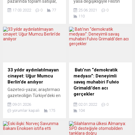
pazarında toplam satışlar,
yasa değişikliğiyle Filistin
şubat ayında tedarik
İslami Direniş Hareketi
17.03.2022
0
77
25.06.2021
0
sorunları nedeniyle verilerin
(Hamas) bayrağı ve
110
toplandığı son 29 yılın en
sembollerine yasak getirildi.
düşük seviyesine geriledi.
Federal Almanya’da
Ancak Almanya’da artış var.
koalisyon hükümetini
Volkswagen yine lider.
oluşturan Hıristiyan Birlik
Avrupa Otomobil Üreticileri
Partileri (CDU/CSU) ile
Birliği (ACEA), AB ülkelerinin
Sosyal Demokrat Parti
şubat ayına ilişkin yeni
(SPD) Federal Meclis
otomobil tescil verilerini
gruplarının oylarıyla, Federal
açıkladı. Buna göre, çip
Meclis’te kabul edilen bir dizi
33 yıldır aydınlatılmayan
Batı’nın “demokratik
sıkıntısı ve tedarik...
yasa kapsamında yapılan
cinayet: Uğur Mumcu
medyası”: Deneyimli
değişikliğe göre, terör
Berlin’de anılıyor
savaş muhabiri Fulvio
örgütü listesindeki PKK’nın
Grimaldi’den acı
Gazeteci-yazar, araştırmacı
olduğu gibi,...
gerçekler
gazeteciliğin Türkiye’deki en
önemli simge isimlerinden
Elli yılı aşkın meslek
09.01.2026
02.01.2022
0
Uğur Mumcu, suikast
hayatında pek çok basın
yorumlar kapalı
175
104
sonucu öldürülmesinin
kurumu için çalışan İtalyan
33’üncü yılında Almanya’da
savaş muhabiri Fulvio
anılacak. Demokrasi, basın
Grimaldi, güç odakları
özgürlüğü ve kamu yararı
tarafından kontrol edilen