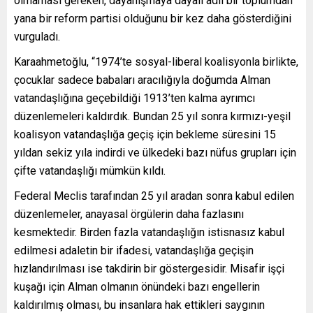
olmaması gereken, dayanışmaya dayalı adil bir toplumdan
yana bir reform partisi olduğunu bir kez daha gösterdiğini
vurguladı.
Karaahmetoğlu, “1974’te sosyal-liberal koalisyonla birlikte,
çocuklar sadece babaları aracılığıyla doğumda Alman
vatandaşlığına geçebildiği 1913’ten kalma ayrımcı
düzenlemeleri kaldırdık. Bundan 25 yıl sonra kırmızı-yeşil
koalisyon vatandaşlığa geçiş için bekleme süresini 15
yıldan sekiz yıla indirdi ve ülkedeki bazı nüfus grupları için
çifte vatandaşlığı mümkün kıldı.
Federal Meclis tarafından 25 yıl aradan sonra kabul edilen
düzenlemeler, anayasal örgülerin daha fazlasını
kesmektedir. Birden fazla vatandaşlığın istisnasız kabul
edilmesi adaletin bir ifadesi, vatandaşlığa geçişin
hızlandırılması ise takdirin bir göstergesidir. Misafir işçi
kuşağı için Alman olmanın önündeki bazı engellerin
kaldırılmış olması, bu insanlara hak ettikleri saygının