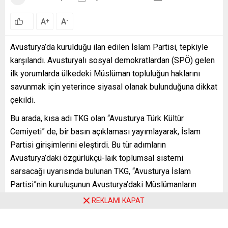
A
A
+
-
0
Avusturya’da kurulduğu ilan edilen İslam Partisi, tepkiyle
karşılandı. Avusturyalı sosyal demokratlardan (SPÖ) gelen
ilk yorumlarda ülkedeki Müslüman topluluğun haklarını
savunmak için yeterince siyasal olanak bulunduğuna dikkat
çekildi.
Bu arada, kısa adı TKG olan “Avusturya Türk Kültür
Cemiyeti” de, bir basın açıklaması yayımlayarak, İslam
Partisi girişimlerini eleştirdi. Bu tür adımların
Avusturya’daki özgürlükçü-laik toplumsal sistemi
sarsacağı uyarısında bulunan TKG, “Avusturya İslam
Partisi”nin kuruluşunun Avusturya’daki Müslümanların
yüzüne atılmış bir tokat olduğunu ileri sürdü
REKLAMI KAPAT
Söz konusu açıklamada şu ifadelere yer verildi: