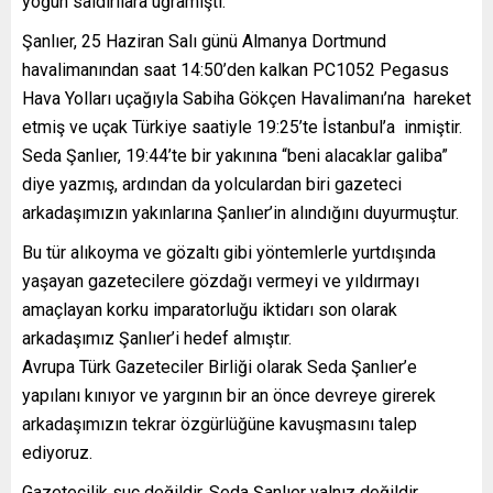
yoğun saldırılara uğramıştı.
Şanlıer, 25 Haziran Salı günü Almanya Dortmund
havalimanından saat 14:50’den kalkan PC1052 Pegasus
Hava Yolları uçağıyla Sabiha Gökçen Havalimanı’na hareket
etmiş ve uçak Türkiye saatiyle 19:25’te İstanbul’a inmiştir.
Seda Şanlıer, 19:44’te bir yakınına “beni alacaklar galiba”
diye yazmış, ardından da yolculardan biri gazeteci
arkadaşımızın yakınlarına Şanlıer’in alındığını duyurmuştur.
Bu tür alıkoyma ve gözaltı gibi yöntemlerle yurtdışında
yaşayan gazetecilere gözdağı vermeyi ve yıldırmayı
amaçlayan korku imparatorluğu iktidarı son olarak
arkadaşımız Şanlıer’i hedef almıştır.
Avrupa Türk Gazeteciler Birliği olarak Seda Şanlıer’e
yapılanı kınıyor ve yargının bir an önce devreye girerek
arkadaşımızın tekrar özgürlüğüne kavuşmasını talep
ediyoruz.
Gazetecilik suç değildir. Seda Şanlıer yalnız değildir.