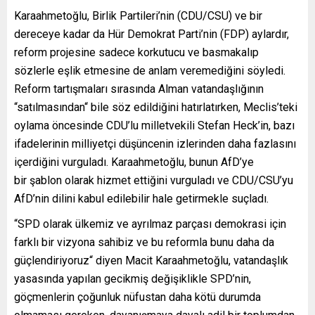
Karaahmetoğlu, Birlik Partileri’nin (CDU/CSU) ve bir
dereceye kadar da Hür Demokrat Parti’nin (FDP) aylardır,
reform projesine sadece korkutucu ve basmakalıp
sözlerle eşlik etmesine de anlam veremediğini söyledi.
Reform tartışmaları sırasında Alman vatandaşlığının
“satılmasından“ bile söz edildiğini hatırlatırken, Meclis’teki
oylama öncesinde CDU’lu milletvekili Stefan Heck’in, bazı
ifadelerinin milliyetçi düşüncenin izlerinden daha fazlasını
içerdiğini vurguladı. Karaahmetoğlu, bunun AfD’ye
bir şablon olarak hizmet ettiğini vurguladı ve CDU/CSU’yu
AfD’nin dilini kabul edilebilir hale getirmekle suçladı.
“SPD olarak ülkemiz ve ayrılmaz parçası demokrasi için
farklı bir vizyona sahibiz ve bu reformla bunu daha da
güçlendiriyoruz“ diyen Macit Karaahmetoğlu, vatandaşlık
yasasında yapılan gecikmiş değişiklikle SPD’nin,
göçmenlerin çoğunluk nüfustan daha kötü durumda