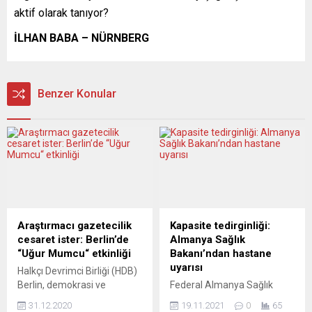
aktif olarak tanıyor?
İLHAN BABA – NÜRNBERG
Benzer Konular
Araştırmacı gazetecilik
Kapasite tedirginliği:
cesaret ister: Berlin’de
Almanya Sağlık
“Uğur Mumcu“ etkinliği
Bakanı’ndan hastane
uyarısı
Halkçı Devrimci Birliği (HDB)
Berlin, demokrasi ve
Federal Almanya Sağlık
özgürlük mücadelesinin
Bakanı Jens Spahn,
31.12.2020
19.11.2021
0
65