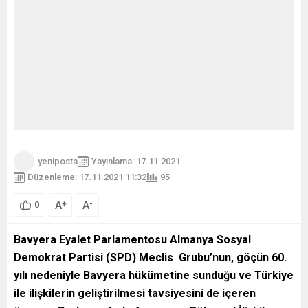
yeniposta
Yayınlama: 17.11.2021
Düzenleme: 17.11.2021 11:32
95
A
A
+
-
0
Bavyera Eyalet Parlamentosu Almanya Sosyal
Demokrat Partisi (SPD) Meclis Grubu’nun, göçün 60.
yılı nedeniyle Bavyera hükümetine sunduğu ve Türkiye
ile ilişkilerin geliştirilmesi tavsiyesini de içeren