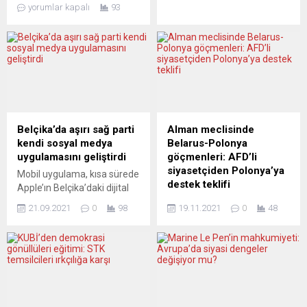
öncülerinden gazeteci Uğur
koronavirüs (Covid-19)
yorumlar kapalı
93
Mumcu’yu anmak için
salgınında artan vaka
anlamlı bir etkinlik
sayıları nedeniyle
düzenliyor. “Araştırmacı
hastanelerin yoğun bakım
Gazetecilik: Bir Cesaret
ünitelerindeki kapasitenin
Meselesi“ başlığıyla 24 Ocak
dolacağını hatırlattı. Alman
2020 Cuma günü Alte
Sağlık Bakanı Spahn, Robert
Jakobstr. 12, 10969 Berlin
Koch Enstitüsü (RKI) Başkanı
adresindeki Tiyatrom
Lothar Wieler ile Berlin’de
salonlarında düzenlenen
düzenlediği basın
Belçika’da aşırı sağ parti
Alman meclisinde
etkinlikte, gazeteci ve TV
toplantısında, Covid-19
kendi sosyal medya
Belarus-Polonya
moderatörü Banu Güven
salgınındaki duruma dair
uygulamasını geliştirdi
göçmenleri: AFD’li
konuk olarak yer alacak.
değerlendirmelerde
siyasetçiden Polonya’ya
Mobil uygulama, kısa sürede
CESUR...
bulundu. Son 4 haftada,
destek teklifi
Apple’ın Belçika’daki dijital
haftalık 100 bin kişide...
mağazasında en popüler
Almanya’da Federal
21.09.2021
0
98
19.11.2021
0
48
uygulamalar arasında ikinci
Mecliste Belarus sınırında
sıraya çıktı Belçika’daki aşırı
bulunan ve Polonya
sağ parti Vlaams Belang,
üzerinden Avrupa Birliği’ne
“sosyal medyada sansüre
(AB) göçme arayışı içindeki
uğradığı” gerekçesiyle kendi
göçmenler konuşuldu.
mobil uygulamasını devreye
Federal Mecliste aşırı sağ
soktu. Partinin başkanı Tom
Almanya için Alternatif