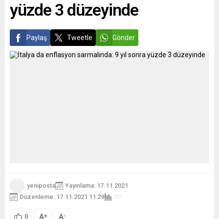
yüzde 3 düzeyinde
dernekleri ve kuruluşlarının...
Paylaş
Tweetle
Gönder
yeniposta
Yayınlama: 17.11.2021
Düzenleme: 17.11.2021 11:29
70
A
A
+
-
0