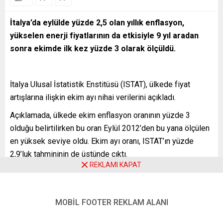
İtalya’da eylülde yüzde 2,5 olan yıllık enflasyon,
yükselen enerji fiyatlarının da etkisiyle 9 yıl aradan
sonra ekimde ilk kez yüzde 3 olarak ölçüldü.
İtalya Ulusal İstatistik Enstitüsü (ISTAT), ülkede fiyat
artışlarına ilişkin ekim ayı nihai verilerini açıkladı.
Açıklamada, ülkede ekim enflasyon oranının yüzde 3
olduğu belirtilirken bu oran Eylül 2012’den bu yana ölçülen
en yüksek seviye oldu. Ekim ayı oranı, ISTAT’ın yüzde
2,9’luk tahmininin de üstünde çıktı.
REKLAMI KAPAT
Enflasyondaki artışın enerji fiyatlarının yükselmesinden
kaynaklandığı ifade edilen açıklamada, ekimde tüketici
fiyat endeksinin de aylık bazda yüzde 0,7 arttığı
MOBİL FOOTER REKLAM ALANI
kaydedildi.