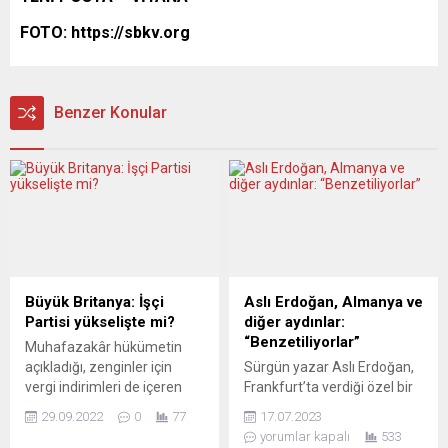
FOTO: https://sbkv.org
Benzer Konular
Büyük Britanya: İşçi
Aslı Erdoğan, Almanya ve
Partisi yükselişte mi?
diğer aydınlar:
“Benzetiliyorlar”
Muhafazakâr hükümetin
açıkladığı, zenginler için
Sürgün yazar Aslı Erdoğan,
vergi indirimleri de içeren
Frankfurt’ta verdiği özel bir
ekonomi paketi ve
mülakatta “Almanya’da
29.09.2022
0
77
17.07.2023
sterlindeki düşüş, İşçi
ustaca yola getirildik” demiş.
yorumlar kapalı
533
Partisi’ne desteği artırdı.
Böyle bir itirazı Avrupa’ya