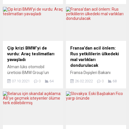
Anketler İşçi Partisi’nin,
sığınan gazetecilerden,
Muhafazakâr Parti’nin
yazarlardan ve hatta
yüzde 17 önünde olduğunu
sokaktaki sade politik
gösteriyor. İşçi Partisi lideri
mültecilerden dahi duymak
Keir Starmer, yıllık parti
mümkün değilken, ünlü
konferansında zaferden
yazarımızın bu serzenişi ve
emin olduğunu söyledi.
itirafı açıkçası Batı’nın bizim
Basın ikiye bölünmüş
entelektüellere bakışını ve
Çip krizi BMW’yi de
Fransa’dan acil önlem:
durumda. THE TIMES
yaklaşımını tüm çıplaklığıyla
vurdu: Araç teslimatları
Rus yetkililerin ülkedeki
(İngiltere) STARMER
ortaya koyması açısından
yavaşladı
mal varlıkları
DOĞRU YOLDA...
bir...
dondurulacak
Alman lüks otomobil
üreticisi BMW Group’un
Fransa Dışişleri Bakanı
otomobil araç teslimatları
Jean-Yves Le Drian, Rus
07.10.2021
0
64
26.02.2022
0
68
yılın üçüncü çeyreğinde yarı
yetkililerin ülkedeki mal
iletken kıtlığı nedeniyle
varlıklarını donduracağını ve
yüzde 12,2 geriledi.
ticari faaliyetlerini
Dünyanın önde gelen
yasaklayacağını bildirdi. Le
otomotiv şirketlerinden
Drian, France Inter
BMW, yılın üçüncü çeyreğine
radyosunda, Rusya Devlet
ilişkin satış rakamlarını
Başkanı Vladimir Putin’in
açıkladı. Buna göre, şirketin
“savaş” tercih ettiğini ve