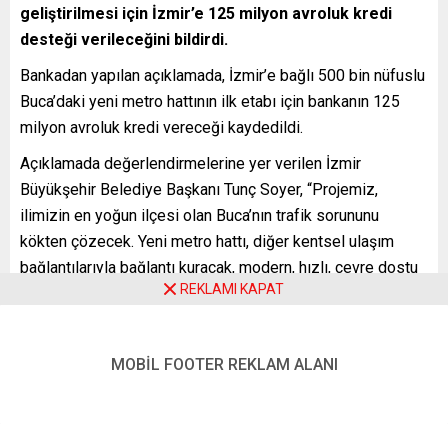
geliştirilmesi için İzmir’e
125 milyon avroluk kredi
desteği verileceğini bildirdi.
Bankadan yapılan açıklamada, İzmir’e bağlı 500 bin nüfuslu
Buca’daki yeni metro hattının ilk etabı için bankanın 125
milyon avroluk kredi vereceği kaydedildi.
Açıklamada değerlendirmelerine yer verilen İzmir
Büyükşehir Belediye Başkanı Tunç Soyer, “Projemiz,
ilimizin en yoğun ilçesi olan Buca’nın trafik sorununu
kökten çözecek. Yeni metro hattı, diğer kentsel ulaşım
bağlantılarıyla bağlantı kuracak, modern, hızlı, çevre dostu
REKLAMI KAPAT
ve güvenli ulaşımı teşvik edecek, istihdam yaratacak ve
yatırımcıları çekecek” ifadelerini kullandı.
Soyer, “İlişkilerimizi derinleştirmek hem İzmir hem de
MOBİL FOOTER REKLAM ALANI
Türkiye ekonomisi için büyük önem taşıyor. Bankanın,
İzmirlilere fayda sağlayacak daha birçok yatırım projesi
için çevresel ve teknolojik desteğini devam ettirmesini