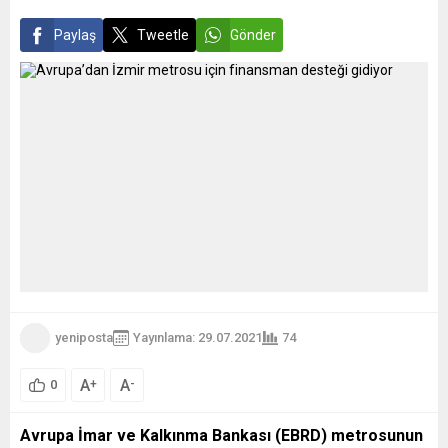
Paylaş
Tweetle
Gönder
yeniposta
Yayınlama: 29.07.2021
74
A
A
+
-
0
Avrupa İmar ve Kalkınma Bankası (EBRD) metrosunun