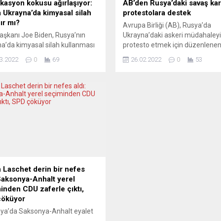
kasyon kokusu ağırlaşıyor:
AB’den Rusya’daki savaş karş
 Ukrayna’da kimyasal silah
protestolara destek
ır mı?
Avrupa Birliği (AB), Rusya’da
şkanı Joe Biden, Rusya’nın
Ukrayna’daki askeri müdahaleyi
a’da kimyasal silah kullanması
protesto etmek için düzenlene
nda karşılık vereceklerini ve bu
gösterileri takdir ettiğini duyu
3.2022
0
69
26.02.2022
0
53
ığın da kimyasal silahın kullanım
Dış İlişkiler ve Güvenlik Politikası
e bağlı olacağını söyledi. Joe
Yüksek Temsilcisi Josep Borrell
 Brüksel’de katıldığı NATO
Twitter’dan yaptığı paylaşımda
i’nin ardından düzenlenen basın
“Neredeyse 2 bin cesur Rus, bar
ısında “çok tehlikeli oyunların”
egemen Ukrayna’ya yapılan hak
ın gündeminde olduğuna dair
saldırı için barışçıl protestolara
ler verdi. Rusya’nın Ukrayna’da
katıldıkları gerekçesiyle düzinel
al silah kullanacağına ilişkin
şehirde vahşice gözaltına...
de...
 Laschet derin bir nefes
 Saksonya-Anhalt yerel
inden CDU zaferle çıktı,
çöküyor
ya’da Saksonya-Anhalt eyalet
si seçiminden Başbakan Angela