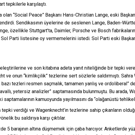
rt tepkilerle karşılaştı.
dika olan “Social Peace” Başkanı Hans-Christian Lange, eski Başka
telendirdi. Sendikasının üyelerine de seslenen Lange, Baden-Württe
nge, özellikle Stuttgart’ta, Daimler, Porsche ve Bosch fabrikalar
 Parti listesine oy vermemelerini istedi. Sol Parti eski Başkanı 
eştirilerine ve son kitabına adeta yanıt niteliğinde bir tepki vere
 ve onun “kimlikçilik” tezlerine sert sözlerle saldırmıştı. Sahra 
ta bazı tezleri resmen saçmalık, tamamen yanlış ve ordoliberal” de
 zavallı, yetersiz analizler” saptamasında bulunmuştu. Bu arada, W
deki saptamalarının kamuoyunda yayılmasını da “olağanüstü tehlikel
n tepki verdiği ve Wagenknecht’in tezlerine sahip çıkanların oldu
nelik bu saldırıya karşı çıktılar.
zde 5 barajının altına düşmemek için çaba harcıyor. Anketlerde yü