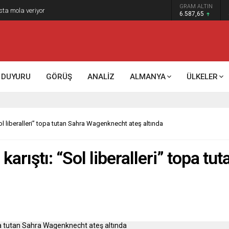
GRAM ALTIN
k kontrol mü, kolonializm mi?
6.587,65
DUYURU
GÖRÜŞ
ANALİZ
ALMANYA
ÜLKELER
Sol liberalleri” topa tutan Sahra Wagenknecht ateş altında
karıştı: “Sol liberalleri” topa 