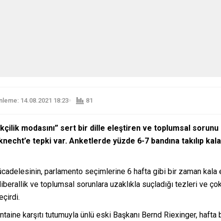
leme: 14.08.2021 18:23
81
mlikçilik modasını” sert bir dille eleştiren ve toplumsal sorun
echt’e tepki var. Anketlerde yüzde 6-7 bandına takılıp kala
ücadelesinin, parlamento seçimlerine 6 hafta gibi bir zaman kala 
berallik ve toplumsal sorunlara uzaklıkla suçladığı tezleri ve çok 
eçirdi.
aine karşıtı tutumuyla ünlü eski Başkanı Bernd Riexinger, hafta ba