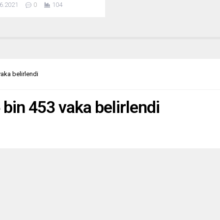
6.2021
0
104
’in Hıristiyan Demokrat Birlik
i (CDU) oyların yüzde 37’sini
büyük farkla birinci çıktı.
n Merkel sonrası adayı Armin
ve ekibi derin bir nefes aldı.
sağcı AfD beklenen sıçramayı
leştiremedi. SPD ve Sol
aka belirlendi
deki erime sürüyor. Yeşiller
daki küçük artış şaşırttı....
bin 453 vaka belirlendi