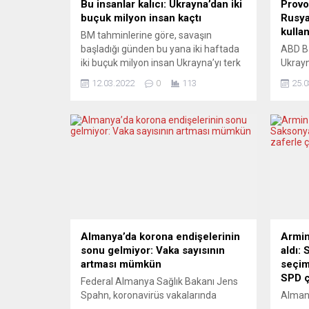
Bu insanlar kalıcı: Ukrayna’dan iki
Provo
buçuk milyon insan kaçtı
Rusya
kullan
BM tahminlerine göre, savaşın
başladığı günden bu yana iki haftada
ABD Ba
iki buçuk milyon insan Ukrayna’yı terk
Ukrayn
ederek özellikle Polonya, Romanya,
durumu
12.03.2022
0
113
25.0
Moldova, Slovakya ve Macaristan gibi
karşıl
komşu ülkelere kaçtı. Bu, İkinci Dünya
şeklin
Savaşı’ndan bu yana Avrupa’da en
Biden,
hızlı büyüyen mülteci krizi. Şimdiye
Zirves
kadar gösterilen dayanışma sürecek
toplant
mi? AVGİ (Yunanistan)
Batı’n
DAYANIŞMANIN DA MÜHLETİ...
sinyal
kimyas
ellerin
Almanya’da korona endişelerinin
Armin
sonu gelmiyor: Vaka sayısının
aldı:
artması mümkün
seçim
SPD 
Federal Almanya Sağlık Bakanı Jens
Spahn, koronavirüs vakalarında
Alman
gelecek aylarda ciddi artışlar
mecli