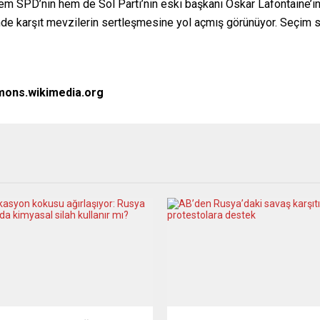
m SPD’nin hem de Sol Parti’nin eski başkanı Oskar Lafontaine’in y
 içinde karşıt mevzilerin sertleşmesine yol açmış görünüyor. Seçim
mons.wikimedia.org