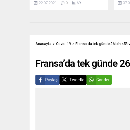
22.07.2021
0
69
07.0
yaşanabileceği konusunda uyardı.
Merkel
Federal Sağlık Bakanı Jens Spahn,
Partis
Berlin’de düzenlediği basın
alarak 
toplantısında, son günlerde vaka
CDU’nu
sayılarında artış yaşandığına işaret
lachet 
etti. Halihazırda haftalık 100 bin kişide
Aşırı 
görülen vaka sayısının 11 civarında
gerçek
Anasayfa
Covid-19
Fransa’da tek günde 26 bin 453 v
olduğunu belirten Spahn, “Bu sayı, bu
Parti’
şekilde her...
oyların
Fransa’da tek günde 26 
Paylaş
Tweetle
Gönder