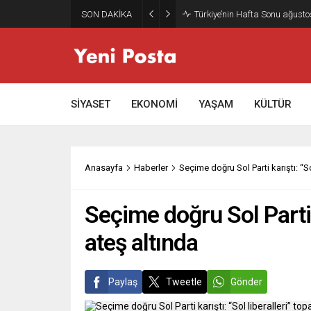
SON DAKİKA
Gazze’nin geleceği: Teknokrati
SİYASET
EKONOMİ
YAŞAM
KÜLTÜR
Anasayfa
Haberler
Seçime doğru Sol Parti karıştı: “
Seçime doğru Sol Parti 
ateş altında
Paylaş
Tweetle
Gönder