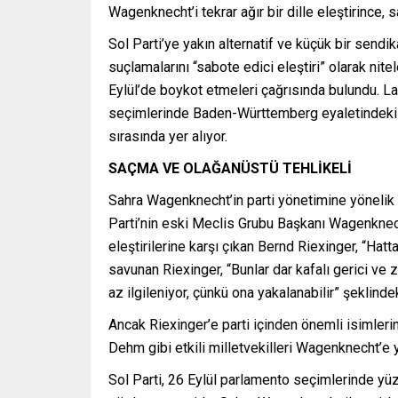
Wagenknecht’i tekrar ağır bir dille eleştirince, sa
Sol Parti’ye yakın alternatif ve küçük bir sen
suçlamalarını “sabote edici eleştiri” olarak ni
Eylül’de boykot etmeleri çağrısında bulundu. La
seçimlerinde Baden-Württemberg eyaletindeki Sol
sırasında yer alıyor.
SAÇMA VE OLAĞANÜSTÜ TEHLİKELİ
Sahra Wagenknecht’in parti yönetimine yönelik el
Parti’nin eski Meclis Grubu Başkanı Wagenknecht
eleştirilerine karşı çıkan Bernd Riexinger, “Hat
savunan Riexinger, “Bunlar dar kafalı gerici ve
az ilgileniyor, çünkü ona yakalanabilir” şeklin
Ancak Riexinger’e parti içinden önemli isimleri
Dehm gibi etkili milletvekilleri Wagenknecht’e yö
Sol Parti, 26 Eylül parlamento seçimlerinde yü