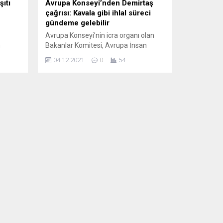
ıtı
Avrupa Konseyi’nden Demirtaş
çağrısı: Kavala gibi ihlal süreci
gündeme gelebilir
Avrupa Konseyi’nin icra organı olan
n
Bakanlar Komitesi, Avrupa İnsan
rdu. AB
Hakları Mahkemesi’nin (AİHM) 22
04.12.2021
0
54
Aralık 2020 tarihli
,
Demirtaş kararındaki “derhal serbest
bırakılmalı“ hükmünü hatırlatarak, o
ış ve
günden bu yana Türk makamlarına
sız
yapılan çağrıların sonuçsuz kaldığına
işaret etti. Bakanlar Komitesi,
erce
Demirtaş’ın derhal serbest bırakılması
talebine yer verilen bir ara karar aldı.
Kararda, Demirtaş’ın mevcut
tutukluluk...