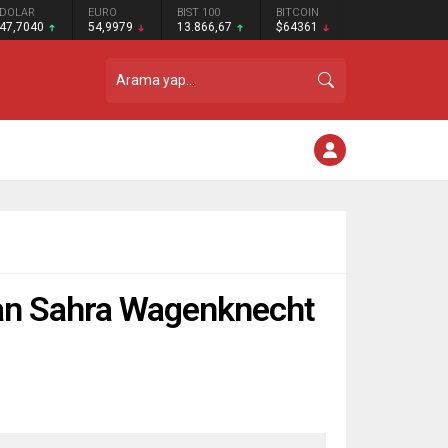
DOLAR
EURO
BIST 100
BITCOIN
47,7040
54,9979
13.866,67
$64361
tutan Sahra Wagenknecht