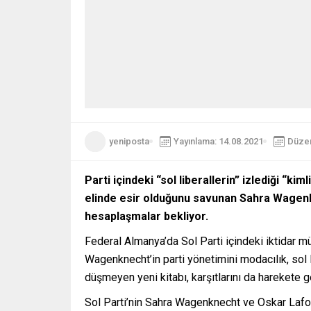
yeniposta
Yayınlama: 14.08.2021
Düzen
Parti içindeki “sol liberallerin” izlediği “ki
elinde esir olduğunu savunan Sahra Wagenkn
hesaplaşmalar bekliyor.
Federal Almanya’da Sol Parti içindeki iktidar m
Wagenknecht’in parti yönetimini modacılık, sol li
düşmeyen yeni kitabı, karşıtlarını da harekete g
Sol Parti’nin Sahra Wagenknecht ve Oskar Lafont