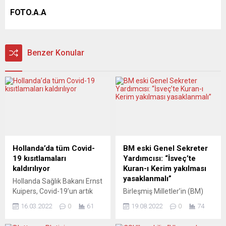
FOTO.A.A
Benzer Konular
Hollanda’da tüm Covid-
BM eski Genel Sekreter
19 kısıtlamaları
Yardımcısı: “İsveç’te
kaldırılıyor
Kuran-ı Kerim yakılması
yasaklanmalı”
Hollanda Sağlık Bakanı Ernst
Kuipers, Covid-19’un artık
Birleşmiş Milletler’in (BM)
büyük bir tehdit
eski Genel Sekreter
16.03.2022
0
61
19.08.2022
0
74
oluşturmadığını ve kalan
Yardımcısı Jan Eliasson,
tüm virüs önlemlerinin
İsveç’te Kuran-ı Kerim