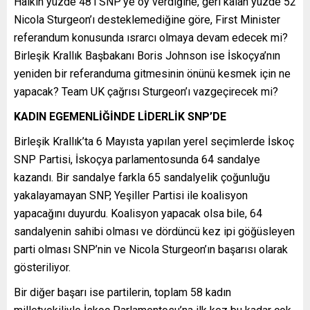
Halkın yüzde 48’i SNP’ye oy verdiğine, geri kalan yüzde 52
Nicola Sturgeon’ı desteklemediğine göre, First Minister
referandum konusunda ısrarcı olmaya devam edecek mi?
Birleşik Krallık Başbakanı Boris Johnson ise İskoçya’nın
yeniden bir referanduma gitmesinin önünü kesmek için ne
yapacak? Team UK çağrısı Sturgeon’ı vazgeçirecek mi?
KADIN EGEMENLİĞİNDE LİDERLİK SNP’DE
Birleşik Krallık’ta 6 Mayısta yapılan yerel seçimlerde İskoç
SNP Partisi, İskoçya parlamentosunda 64 sandalye
kazandı. Bir sandalye farkla 65 sandalyelik çoğunluğu
yakalayamayan SNP, Yeşiller Partisi ile koalisyon
yapacağını duyurdu. Koalisyon yapacak olsa bile, 64
sandalyenin sahibi olması ve dördüncü kez ipi göğüsleyen
parti olması SNP’nin ve Nicola Sturgeon’ın başarısı olarak
gösteriliyor.
Bir diğer başarı ise partilerin, toplam 58 kadın