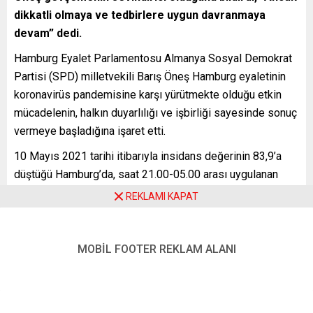
dikkatli olmaya ve tedbirlere uygun davranmaya
devam” dedi.
Hamburg Eyalet Parlamentosu Almanya Sosyal Demokrat
Partisi (SPD) milletvekili Barış Öneş Hamburg eyaletinin
koronavirüs pandemisine karşı yürütmekte olduğu etkin
mücadelenin, halkın duyarlılığı ve işbirliği sayesinde sonuç
vermeye başladığına işaret etti.
10 Mayıs 2021 tarihi itibarıyla insidans değerinin 83,9’a
düştüğü Hamburg’da, saat 21.00-05.00 arası uygulanan
sokağa çıkma kısıtlamasının, 12 Mayıs çarşamba
REKLAMI KAPAT
gününden itibaren kaldırılacağını kaydeden SPD’li Vekil
Öneş “Halkımız kurallara uyduğu, dayanışma ve hassasiyet
gösterdiği için bu başarıda katkısı çok büyük ve bu ortak
MOBİL FOOTER REKLAM ALANI
başarımız için çok teşekkür ediyoruz. Bu sevindirici
gelişmenin devam etmesi ve yeni gevşemeler için tabii ki
dayanışmacı işbirliğimizin devam etmesi çok önemli.