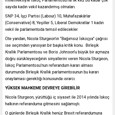
milletvekiliyle İskoç Parlamentosu’na ilk kez bu kadar çok
sayıda kadın vekil kazandırmış olmaları.
SNP 34, İşçi Partisi (Labour) 10, Muhafazakârlar
(Conservative) 8, Yeşiller 5, Liberal Demokratlar 1 kadın
vekil ile parlamentoda temsil edilecekler.
Öte yandan, Nicola Sturgeon’ın “Bağımsız İskoçya” çağrısı
ise seçimden yansıyan bir başka kritik konu. Birleşik
Krallık Parlamentosu ve Boris Johnson’u büyük bir açmaza
doğru sürükleyeceğinin sinyallerini veren Nicola Sturgeon,
İskoç Parlamentosu’nun referandum kararı alması
durumunda Birleşik Krallık parlamentosunun bu kararı
onaylaması gerektiği konusunda ısrarcı.
YÜKSEK MAHKEME DEVREYE GİREBİLİR
Nicola Sturgeon, yürüttüğü iç siyaset ile 2014 yılında İskoç
halkının referanduma gitmesini sağlamıştı.
O günlerde Birleşik Krallık henüz Brexit referandumuna