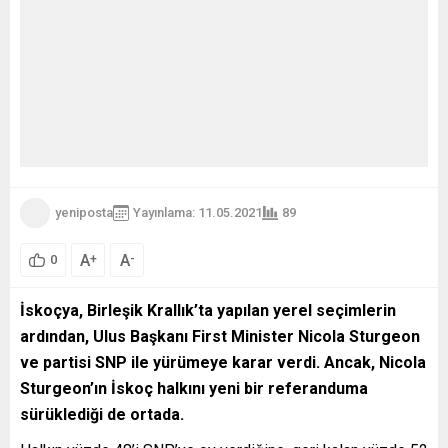
yeniposta
Yayınlama: 11.05.2021
89
A
A
+
-
0
İskoçya, Birleşik Krallık’ta yapılan yerel seçimlerin
ardından, Ulus Başkanı First Minister Nicola Sturgeon
ve partisi SNP ile yürümeye karar verdi. Ancak, Nicola
Sturgeon’ın İskoç halkını yeni bir referanduma
sürüklediği de ortada.