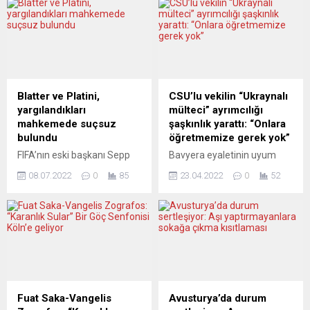
kaldırılacağını bildirdi. Ernst
yakma provokasyonunun
Kuipers, düzenlediği basın
yasaklanmasını istedi. Jan
toplantısında, Covid-19 vaka
Eliasson, sosyal medya
sayılarının yüksek olmasına
hesabı Twitter’dan yaptığı
rağmen, 23 Mart’tan
açıklamada, Kuran-ı Kerim’in
itibaren sadece el yıkama,
yakılmasının “nefret suçu”
hijyene dikkat etme gibi
olarak cezalandırılması ve
Blatter ve Platini,
CSU’lu vekilin “Ukraynalı
tavsiyelerin geçerli olacağını
yasaklanması gerektiğini
yargılandıkları
mülteci” ayrımcılığı
söyledi. Aynı günden
belirtti. Danimarkalı aşırı
mahkemede suçsuz
şaşkınlık yarattı: “Onlara
itibaren kalan diğer
sağcı Sıkı Yön Partisi (Stram
bulundu
öğretmemize gerek yok”
kuralların...
Kurs) lideri Rasmus
FIFA’nın eski başkanı Sepp
Bavyera eyaletinin uyum
Paludan’ın Kuran yakma
Blatter ve UEFA’nın eski
sorumlusu bir siyasetçinin
provokasyonlarının, 7...
08.07.2022
0
85
23.04.2022
0
52
başkanı Michel Platini,
açıklamaları tepkilere neden
haklarında “dolandırıcılık” ve
oldu. Milletvekili Gudrun
“zimmete para geçirme”
Brendel-Fischer, açık
suçlamasıyla İsviçre’de
ayrımcılıkla suçlandı.
açılan davada suçsuz
Alman siyasetinin
bulundu. İsviçre basınında
Ukrayna’dan gelen
yer alan haberlere göre
mültecilere yönelik
Bellinzona Federal Ceza
yaklaşımında giderek artan
Mahkemesi yargıçları,
ayrımcılık uç noktalarda
Fuat Saka-Vangelis
Avusturya’da durum
Blatter’in FIFA başkanı
kendini göstermeye başladı.