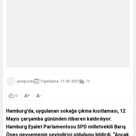
yeniposta
Yayınlama: 11.05.2021
78
A
A
+
-
0
Hamburg’da, uygulanan sokağa çıkma kısıtlaması, 12
Mayıs çarşamba gününden itibaren kaldırılıyor.
Hamburg Eyalet Parlamentosu SPD milletvekili Barış
Öneş gevşemenin sevindirici olduğunu bildirdi, “Ancak