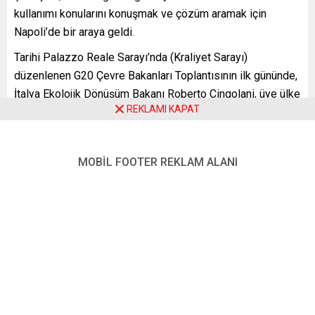
kullanımı konularını konuşmak ve çözüm aramak için
Napoli’de bir araya geldi.
Tarihi Palazzo Reale Sarayı’nda (Kraliyet Sarayı)
düzenlenen G20 Çevre Bakanları Toplantısının ilk gününde,
İtalya Ekolojik Dönüşüm Bakanı Roberto Cingolani, üye ülke
REKLAMI KAPAT
çevre bakanlarını karşıladı.
İki gün sürecek toplantının açılış konuşmasını ev sahibi
Bakan Cingolani yaptı. Cingolani, çevrenin rolünün hiç bu
MOBİL FOOTER REKLAM ALANI
kadar önemli olmadığına dikkati çekerek, “Bu zirve, yürekli,
ortak ve acil küresel eylem gerektiren ve halen de bunu
talep eden benzeri görülmemiş koşullarda yapılıyor” dedi.
İklim değişikliğiyle ilgili raporların bilimsel göstergelerini
görmezden gelmenin mümkün olmadığını dile getiren
Cingolani, “Son aylarda ve günlerde tanık olduğumuz trajik
meteorolojik olaylar, iklim sistemimizin ciddi sorunlar
yaşadığını gösteriyor” diye konuştu. Cingolani, aynı