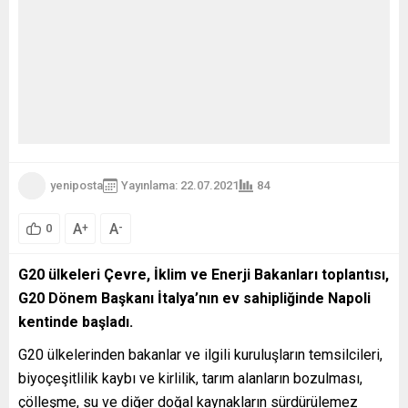
yeniposta
Yayınlama: 22.07.2021
84
A
A
+
-
0
G20 ülkeleri Çevre, İklim ve Enerji Bakanları toplantısı,
G20 Dönem Başkanı İtalya’nın ev sahipliğinde Napoli
kentinde başladı.
G20 ülkelerinden bakanlar ve ilgili kuruluşların temsilcileri,
biyoçeşitlilik kaybı ve kirlilik, tarım alanların bozulması,
çölleşme, su ve diğer doğal kaynakların sürdürülemez