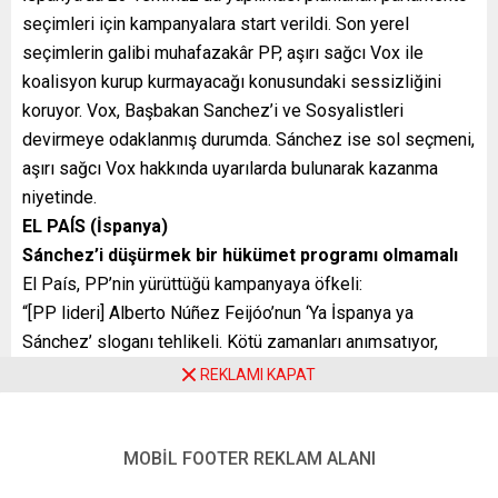
seçimleri için kampanyalara start verildi. Son yerel
seçimlerin galibi muhafazakâr PP, aşırı sağcı Vox ile
koalisyon kurup kurmayacağı konusundaki sessizliğini
koruyor. Vox, Başbakan Sanchez’i ve Sosyalistleri
devirmeye odaklanmış durumda. Sánchez ise sol seçmeni,
aşırı sağcı Vox hakkında uyarılarda bulunarak kazanma
niyetinde.
EL PAÍS (İspanya)
Sánchez’i düşürmek bir hükümet programı olmamalı
El País, PP’nin yürüttüğü kampanyaya öfkeli:
“[PP lideri] Alberto Núñez Feijóo’nun ‘Ya İspanya ya
Sánchez’ sloganı tehlikeli. Kötü zamanları anımsatıyor,
çünkü İspanya’nın yarısını İspanya karşıtı olarak damgalıyor.
REKLAMI KAPAT
… Ancak 2023 İspanyası’nın ihtiyacı olan, siyasal olarak
ayrışmış olsa da tüm farklılıklarıyla bir arada yaşayan
çoğunluğu temsil edebilecek bir hükümet. … İçinden
MOBİL FOOTER REKLAM ALANI
geçtiğimiz jeopolitik ve ekonomik çalkantılar çağında