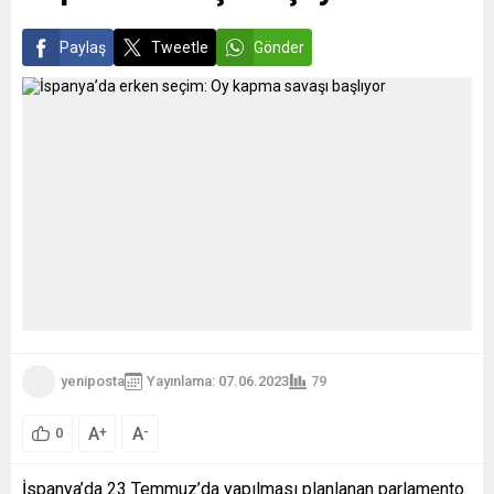
yerel makamlardan üretim...
Paylaş
Tweetle
Gönder
yeniposta
Yayınlama: 07.06.2023
79
A
A
+
-
0
İspanya’da 23 Temmuz’da yapılması planlanan parlamento