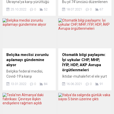
Ukrayna’ya karşı yürüttüğü
Bu yıl 74’üncüsü düzenlenen
savaşa rağmen Ukrayna’nın
Cannes Film Festivali’nde
25.10.2022
0
52
18.07.2021
0
67
yeniden yapılanması için bir
Altın Palmiye ödülünü
“Marshall Planı”
“Titane” adlı filmi kazandı.
oluşturulmasından yana
Fransa’nın Cannes kentinde
olduğunu söyledi. Başbakan
6 Temmuz’da başlayan
Scholz, Berlin’de
festivalin ödül töreni,
düzenlenen Ukrayna’nın
Cannes Festival Sarayı’nda
yeniden inşası
yapıldı. Jüri başkanı Spike
konferansında yaptığı
Lee’nin yanlışlıkla Altın
konuşmada, “Burada söz
Palmiye kazanan filmi erken
Belçika meclisi zorunlu
Otomatik bilgi paylaşımı:
konusu olan şey yeni bir
açıkladığı festivalde, ödül
aşılamayı gündemine
İyi uykular CHP, MHP,
Marshall Planı
Fransız Julia Ducournau’nun
alıyor
İYİP, HDP, AKP Avrupa
oluşturmaktan başka bir şey
yönettiği “Titane” filmine
örgütlenmeleri
Belçika federal meclisi,
değildir” dedi. Ukrayna’nın
verildi. Ducournau, bu
Covid-19’a karşı
İktidar-muhalefet el ele yurt
yeniden inşasının hemen...
ödülü...
aşılanmanın zorunlu hale
dışındaki milyonlarca
13.01.2022
0
84
16.06.2021
0
91
getirilmesini görüşmeye
Türkiye kökenliyi uçurumdan
hazırlanıyor. Belçikalı
aşağıya yuvarladı. Özellikle
milletvekilleri, zorunlu
de Almanya-Avusturya-
aşılamayı Sağlık
Hollanda-Belçika
Komitesi’nde gelecek hafta
hattındakileri. İktidar
görüşecek. Komitede bir
2014’ten beri yolunu yaptı,