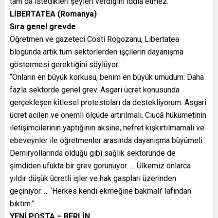
tam da istedikleri şeyleri verdiğini iddia etmez.”
LİBERTATEA (Romanya)
Sıra genel grevde
Öğretmen ve gazeteci Costi Rogozanu, Libertatea
blogunda artık tüm sektörlerden işçilerin dayanışma
göstermesi gerektiğini söylüyor:
“Onların en büyük korkusu, benim en büyük umudum: Daha
fazla sektörde genel grev. Asgari ücret konusunda
gerçekleşen kitlesel protestoları da destekliyorum. Asgari
ücret acilen ve önemli ölçüde artırılmalı. Ciucă hükümetinin
iletişimcilerinin yaptığının aksine, nefret kışkırtılmamalı ve
ebeveynler ile öğretmenler arasında dayanışma büyümeli.
Demiryollarında olduğu gibi sağlık sektöründe de
şimdiden ufukta bir grev görünüyor. … Ülkemiz onlarca
yıldır düşük ücretli işler ve hak gaspları üzerinden
geçiniyor. … ‘Herkes kendi ekmeğine bakmalı’ lafından
bıktım.”
YENİ POSTA – BERLİN