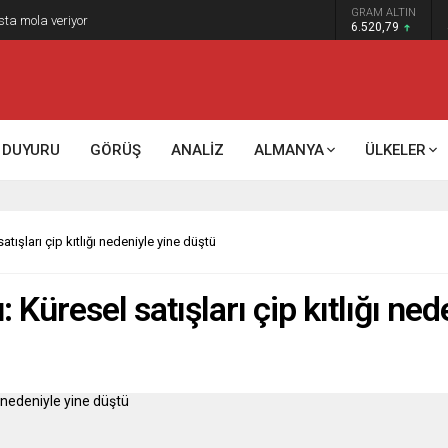
GRAM ALTIN
k kontrol mü, kolonializm mi?
6.520,79
DUYURU
GÖRÜŞ
ANALİZ
ALMANYA
ÜLKELER
atışları çip kıtlığı nedeniyle yine düştü
 Küresel satışları çip kıtlığı ne