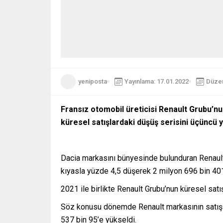
yeniposta
Yayınlama: 17.01.2022
Düzen
Fransız otomobil üreticisi Renault Grubu’nun 
küresel satışlardaki düşüş serisini üçüncü yı
Dacia markasını bünyesinde bulunduran Renault G
kıyasla yüzde 4,5 düşerek 2 milyon 696 bin 401’e
2021 ile birlikte Renault Grubu’nun küresel sat
Söz konusu dönemde Renault markasının satışlar
537 bin 95’e yükseldi.