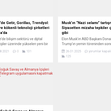
’de Getir, Gorillas, Trendyol:
Musk’ın “Nazi selamı” tartış
e kökenli teknoloji şirketleri
Siyasetten mizaha tepkiler 
a’da
gibi
’de bilişim sektörü ve dijital
Elon Musk’ın ABD Başkanı Dona
ojiler üzerinde yükselen yeni bir
Trump’ın yemin töreninden son
ciler kuşağı oluştu.
Washington’da yaptığı bir el hare
8.2021
0
131
26.01.2025
yorumlar kapalı
maları iyi tanıyan ve geliştiren
skandallar tarihine yeni bir sayf
125
ak şimdilerde Almanya ve yakın
ekledi. Musk, sağ elini kalbine k
inden Avrupa’ya yayılıyor.
ardından ileri doğru uzattığı
rinden eminler, sermaye
hareketiyle büyük bir tepki fırtın
iyorlar, ama özellikle iyi
başlattı. Hitler selamını andıran
anlık hizmetine ihtiyaçları var.
jest, sosyal medyada hızla yayıl
 sokaklarında özel kıyafetleriyle
uluslararası bir tartışmayı ateşl
 çeken Türkiye kökenli şirketlerin
Peki...
ri yeni bir...