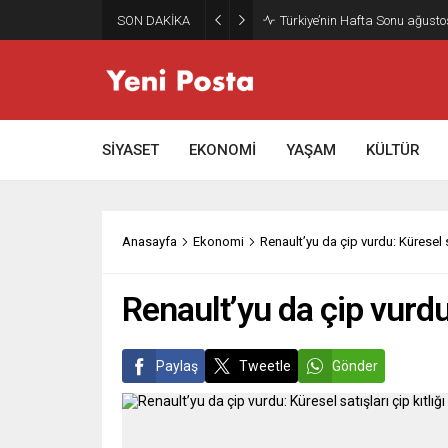
SON DAKİKA
Gazze’nin geleceği: Teknokrati
SİYASET
EKONOMİ
YAŞAM
KÜLTÜR
Anasayfa
Ekonomi
Renault’yu da çip vurdu: Küresel s
Renault’yu da çip vurdu:
Paylaş
Tweetle
Gönder