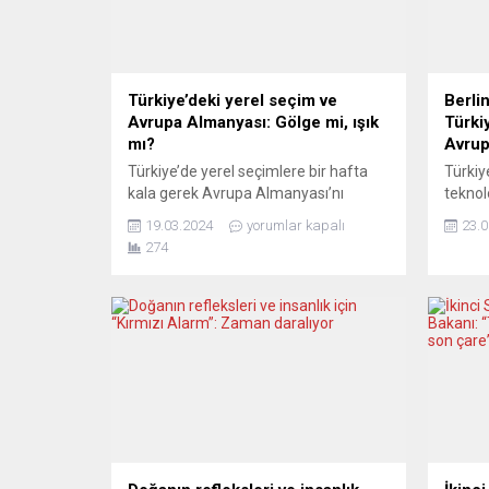
Türkiye’deki yerel seçim ve
Berlin
Avrupa Almanyası: Gölge mi, ışık
Türkiy
mı?
Avrup
Türkiye’de yerel seçimlere bir hafta
Türkiye
kala gerek Avrupa Almanyası’nı
teknol
gerekse de bu ülkede yaşayan Türkiye
girişim
19.03.2024
yorumlar kapalı
23.0
kökenli insanları nelerin beklediği
Algorit
274
sorusuna Frankfurt’ta yanıt aracak.
bu kuş
Yerel seçimlerin “içeride” olduğu
çevres
kadar “dışarıda” da yaratacağı
Ürünle
dalgalanmalar bir panelde masaya
bulabil
yatırılacak. “31 Mart yerel seçimlerinin
danışm
neyi değiştireceği” sorusu
Berlin
çerçevesinde yürütülecek olan
dikkat
panelde, sadece Türkiye için...
kuryele