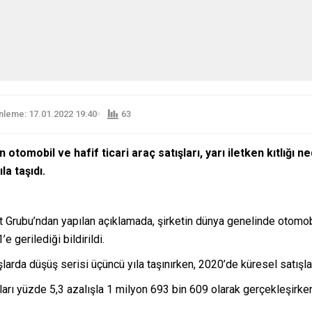
leme: 17.01.2022 19:40
63
otomobil ve hafif ticari araç satışları, yarı iletken kıtlığı 
la taşıdı.
rubu’ndan yapılan açıklamada, şirketin dünya genelinde otomobil 
 gerilediği bildirildi.
ışlarda düşüş serisi üçüncü yıla taşınırken, 2020’de küresel satış
ı yüzde 5,3 azalışla 1 milyon 693 bin 609 olarak gerçekleşirken,