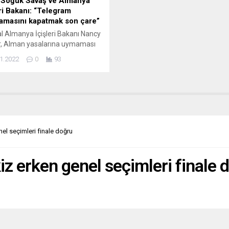
i Soğuk Savaş ve Almanya
eri Bakanı: “Telegram
amasını kapatmak son çare”
l Almanya İçişleri Bakanı Nancy
r, Alman yasalarına uymaması
unda Telegram mesajlaşma
1.2022
0
93
masının son çare olarak
labileceğini söyledi. Nancy
, Alman güvenlik birimlerinin,
sağcıların ve komplo teorilerine
ların internet üzerinden nefret
lerini yaydığı platform olarak
rdiği Telegram mesajlaşma
el seçimleri finale doğru
mına ilişkin değerlendirmelerde
u. “1 Şubat’tan itibaren sosyal
rtık...
iz erken genel seçimleri finale 