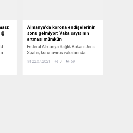
ması:
Almanya’da korona endişelerinin
çığ
sonu gelmiyor: Vaka sayısının
artması mümkün
ld
Federal Almanya Sağlık Bakanı Jens
ra
Spahn, koronavirüs vakalarında
keti,
gelecek aylarda ciddi artışlar
22.07.2021
0
69
a
yaşanabileceği konusunda uyardı.
oyup
Federal Sağlık Bakanı Jens Spahn,
Berlin’de düzenlediği basın
ası
toplantısında, son günlerde vaka
 bu
sayılarında artış yaşandığına işaret
dı ve
etti. Halihazırda haftalık 100 bin kişide
edi.
görülen vaka sayısının 11 civarında
olduğunu belirten Spahn, “Bu sayı, bu
şekilde her...