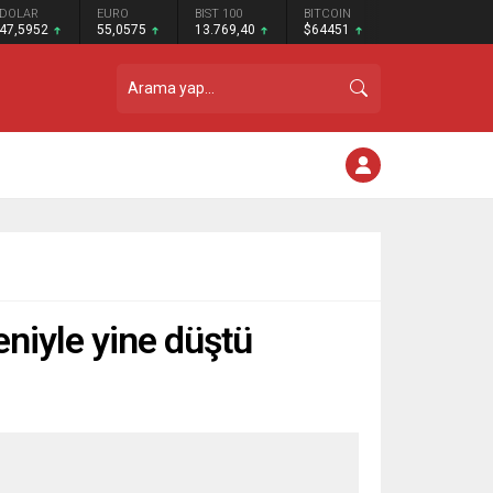
DOLAR
EURO
BIST 100
BITCOIN
47,5952
55,0575
13.769,40
$64451
deniyle yine düştü