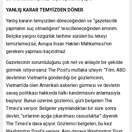
YANLIŞ KARAR TEMYİZDEN DÖNER
Yanlış kararın temyizden döneceğinden ve “gazetecilik
yapmanın suç olmadığının” tescilleneceğinden eminim.
Belçika yargısı özgürlük tarihine sürülen bu lekeyi
temizlemezse, Avrupa İnsan Hakları Mahkemesi’nin
gerekeni yapması kaçınılmaz.
Gazetecinin sorumluluğunu çok net ve anlaşılır bir şekilde
görmek istiyorsanız The Post’u mutlaka izleyin. “Film, ABD
devletinin Vietnam’a gönderdiği bir gözlemcinin,
Vietnam’da ölen Amerikalı askerleri görmesi ve devletin
savaş politikası hakkında halkı kandırmasını anlamasıyla
başlıyor. Bunun üzerine gözlemci, gizli belgeleri The
Times’a veriyor. Belgeler yayınlandıktan bir süre sonra
devlet, “sırlarının açığa çıkarılması casusluktur” diyerek
The Times’a dava açıyor. Gözlemci belgeleri, bu kez
Washington Post’a veriyor. Aynı davaya Washington Post