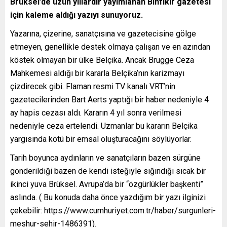
Brüksel’de uzun yıllardır yayımlanan Binfikir gazetesi
için kaleme aldığı yazıyı sunuyoruz.
Yazarına, çizerine, sanatçısına ve gazetecisine gölge
etmeyen, genellikle destek olmaya çalışan ve en azından
köstek olmayan bir ülke Belçika. Ancak Brugge Ceza
Mahkemesi aldığı bir kararla Belçika’nın karizmayı
çizdirecek gibi. Flaman resmi TV kanalı VRT’nin
gazetecilerinden Bart Aerts yaptığı bir haber nedeniyle 4
ay hapis cezası aldı. Kararın 4 yıl sonra verilmesi
nedeniyle ceza ertelendi. Uzmanlar bu kararın Belçika
yargısında kötü bir emsal oluşturacağını söylüyorlar.
Tarih boyunca aydınların ve sanatçıların bazen sürgüne
gönderildiği bazen de kendi isteğiyle sığındığı sıcak bir
ikinci yuva Brüksel. Avrupa’da bir “özgürlükler başkenti”
aslında. ( Bu konuda daha önce yazdığım bir yazı ilginizi
çekebilir:
https://www.cumhuriyet.com.tr/haber/surgunleri-
meshur-sehir-1486391
).