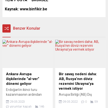
Kaynak:
www.binfikir.be
Benzer Konular
Ankara-Avrupa
Bir savaş nedeni daha:
ilişkilerinde ”al-ver”
AB, Rusya’nın döviz
dönemi geliyor
rezervini Ukrayna’ya
vermek istiyor
Erdoğan’ın ikinci turu
kazanmasının ardından
Avrupa Birliği (AB) Dış
Avrupa ülkelerinden işbirliği
İlişkiler ve Güvenlik Politikası
29.05.2023
09.05.2022
0
59
mesajları geldi, ancak
Yüksek Temsilcisi Josep
yorumlar kapalı
146