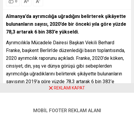
A
A
+
-
0
Almanya’da ayrımcılığa uğradığını belirterek şikâyette
bulunanların sayısı, 2020’de bir önceki yıla göre yüzde
78,3 artarak 6 bin 383’e yükseldi.
Ayrımcılıkla Mücadele Dairesi Başkan Vekili Berhard
Franke, başkent Berlin’de düzenlediği basın toplantısında,
2020 ayrımcılık raporunu açıkladı. Franke, 2020’de köken,
cinsiyet, din, yaş ve dünya görüşü gibi sebeplerden
ayrımcılığa uğradıklarını belirterek şikâyette bulunanların
sayısının 2019’a göre yüzde 78,3 artarak 6 bin 383’e
REKLAMI KAPAT
yükseldiğini söyledi.
2 bin 631 ile en fazla kronik rahatsızlığı bulunan ve engelli
hastaların şikayette bulunduğunu anlatan Franke, bu sayının
MOBİL FOOTER REKLAM ALANI
tüm şikâyetlerin yüzde 41’ini oluşturduğunu aktararak,
“Maske takamayan ya da taktığında sıkıntı yaşayan kronik
rahatsızlığı olanlar özellikle alışverişlerde sorun yaşıyorlar.