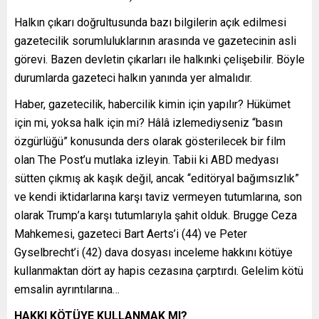
Halkın çıkarı doğrultusunda bazı bilgilerin açık edilmesi
gazetecilik sorumluluklarının arasında ve gazetecinin asli
görevi. Bazen devletin çıkarları ile halkınki çelişebilir. Böyle
durumlarda gazeteci halkın yanında yer almalıdır.
Haber, gazetecilik, habercilik kimin için yapılır? Hükümet
için mi, yoksa halk için mi? Hâlâ izlemediyseniz “basın
özgürlüğü” konusunda ders olarak gösterilecek bir film
olan The Post’u mutlaka izleyin. Tabii ki ABD medyası
sütten çıkmış ak kaşık değil, ancak “editöryal bağımsızlık”
ve kendi iktidarlarına karşı taviz vermeyen tutumlarına, son
olarak Trump’a karşı tutumlarıyla şahit olduk. Brugge Ceza
Mahkemesi, gazeteci Bart Aerts’i (44) ve Peter
Gyselbrecht’i (42) dava dosyası inceleme hakkını kötüye
kullanmaktan dört ay hapis cezasına çarptırdı. Gelelim kötü
emsalin ayrıntılarına…
HAKKI KÖTÜYE KULLANMAK MI?