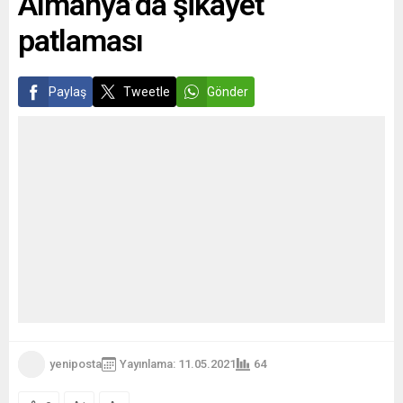
Almanya’da şikâyet
patlaması
Paylaş
Tweetle
Gönder
yeniposta
Yayınlama: 11.05.2021
64