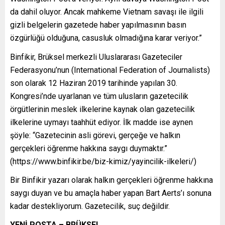
da dahil oluyor. Ancak mahkeme Vietnam savaşı ile ilgili
gizli belgelerin gazetede haber yapılmasının basın
özgürlüğü olduğuna, casusluk olmadığına karar veriyor.”
Binfikir, Brüksel merkezli Uluslararası Gazeteciler
Federasyonu’nun (International Federation of Journalists)
son olarak 12 Haziran 2019 tarihinde yapılan 30.
Kongresi’nde uyarlanan ve tüm ulusların gazetecilik
örgütlerinin meslek ilkelerine kaynak olan gazetecilik
ilkelerine uymayı taahhüt ediyor. İlk madde ise aynen
şöyle: “Gazetecinin asli görevi, gerçeğe ve halkın
gerçekleri öğrenme hakkına saygı duymaktır.”
(https://www.binfikir.be/biz-kimiz/yayincilik-ilkeleri/)
Bir Binfikir yazarı olarak halkın gerçekleri öğrenme hakkına
saygı duyan ve bu amaçla haber yapan Bart Aerts’ı sonuna
kadar destekliyorum. Gazetecilik, suç değildir.
YENİ POSTA – BRÜKSEL