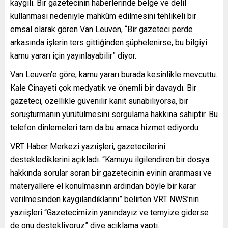
kaygılı. Bir gazetecinin haberlerinde belge ve delil
kullanması nedeniyle mahkûm edilmesini tehlikeli bir
emsal olarak gören Van Leuven, “Bir gazeteci perde
arkasında işlerin ters gittiğinden şüphelenirse, bu bilgiyi
kamu yararı için yayınlayabilir” diyor.
Van Leuven’e göre, kamu yararı burada kesinlikle mevcuttu.
Kale Cinayeti çok medyatik ve önemli bir davaydı. Bir
gazeteci, özellikle güvenilir kanıt sunabiliyorsa, bir
soruşturmanın yürütülmesini sorgulama hakkına sahiptir. Bu
telefon dinlemeleri tam da bu amaca hizmet ediyordu.
VRT Haber Merkezi yazıişleri, gazetecilerini
desteklediklerini açıkladı. “Kamuyu ilgilendiren bir dosya
hakkında sorular soran bir gazetecinin evinin aranması ve
materyallere el konulmasının ardından böyle bir karar
verilmesinden kaygılandıklarını” belirten VRT NWS’nin
yazıişleri “Gazetecimizin yanındayız ve temyize giderse
de onu destekliyoruz” diye açıklama yaptı.