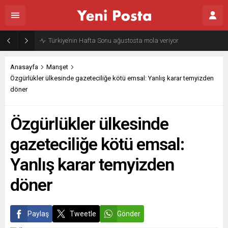
Gazze’nin geleceği: Teknokratik kontrol mü, kolonializm mi?
Anasayfa
Manşet
Özgürlükler ülkesinde gazeteciliğe kötü emsal: Yanlış karar temyizden
döner
Özgürlükler ülkesinde
gazeteciliğe kötü emsal:
Yanlış karar temyizden
döner
Paylaş
Tweetle
Gönder