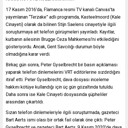
17 Kasım 2016’da, Flamanca resmi TV kanalı Canvas’ta
yayımlanan “Terzake” adlı programda, Kasteelmoord (Kale
Cinayeti) olarak da bilinen Stijn Saelens cinayetiyle ilgili
soruşturmaya ait telefon görüşmeleri yayınladı. Kayıtlar,
kurbanın ailesinin Brugge Ceza Mahkemesi’ni etkilediğini
gösteriyordu. Ancak, Gent Savcılığı durumun böyle
olmadığına karar verdi.
Birkaç gün sonra, Peter Gyselbrecht bir basın açıklaması
yaparak telefon dinlemelerini VRT editörlerine sızdırdığını
itiraf etti. Peter Gyselbrecht, dava dosyası inceleme
hakkını kötüye kullandığı için üç gün gözaltında tutuldu.
Daha sonra ise Kale Cinayeti dosyasında şüpheliler
arasından çıkartıldı.
Sızan telefon dinlemeleriyle ilgili soruşturmada, gazeteci
Bart Aerts ismi olası bir ortak fail olarak öne çıktı. Peter
Gyselbrecht ve gazeteci Bart Aerts, 9 Kasım 2020’de dava