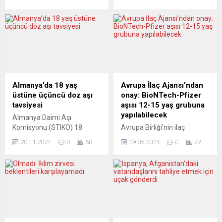
uzmanlar yeni dönemde
Borrell, Rusya’nın
Avrupa-Türkiye ilişkilerinde
dondurulan döviz
soğuk bir dönem öngörüyor.
rezervlerinin Ukrayna’nın
Recep Tayyip Erdoğan’ın
yeniden inşasında
Cumhurbaşkanlığı seçimini
kullanılmasının
ikinci turda kazanarak
değerlendirilebileceğini
yeniden göreve seçilmesinin
bildirdi. Uluslararası bir basın
ardından Avrupa-Türkiye
kuruluşuna röportaj veren
ilişkilerinin hangi yönde
Borrell, Rusya-Ukrayna
Almanya’da 18 yaş
Avrupa İlaç Ajansı’ndan
ilerleyeceği merak konusu
savaşı nedeniyle Rusya’nın
üstüne üçüncü doz aşı
onay: BioNTech-Pfizer
olmaya başladı. Kulislerde
dondurulan döviz
tavsiyesi
aşısı 12-15 yaş grubuna
“Ankara yeni dönemde
rezervlerinin Ukrayna’ya
yapılabilecek
Almanya Daimi Aşı
değerler Avrupası yönünde
aktarılması gerektiğini
Komisyonu (STIKO) 18
Avrupa Birliği’nin ilaç
mi ilerleyecek,...
belirtti. Borrell, Ukrayna’nın
yaşından büyük herkese
düzenleyicisi Avrupa İlaç
savaş sonrası yeniden
20.11.2021
0
68
29.05.2021
0
72
güçlendirici doz aşı
Ajansı (EMA), BioNTech-
inşasının yüzlerce milyar
tavsiyesinde bulundu. Aşının
Pfizer’in yeni tip
avroyu bulabileceğine...
prensipte ikinci dozdan altı
koronavirüse (Covid-19)
ay sonra yaptırılması istendi.
karşı geliştirdiği aşının 12-15
Almanya Daimi Aşı
yaş grubuna
Komisyonu (STIKO)18
uygulanabileceğini bildirdi.
yaşından büyük herkese
Bu, milyarlarca ek sipariş
üçüncü doz aşı yaptırma
anlamına da geliyor.