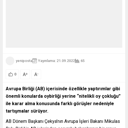
yeniposta
Yayınlama: 21.09.2022
65
A
A
+
-
0
Avrupa Birliği (AB) içerisinde özellikle yaptırımlar gibi
önemli konularda oybirliği yerine “nitelikli oy çokluğu”
ile karar alma konusunda farklı görüşler nedeniyle
tartışmalar sürüyor.
AB Dönem Başkanı Çekya’nın Avrupa İşleri Bakanı Mikulas