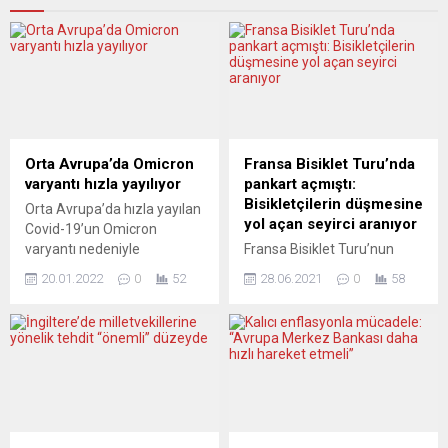
Orta Avrupa’da Omicron
Fransa Bisiklet Turu’nda
varyantı hızla yayılıyor
pankart açmıştı:
Bisikletçilerin düşmesine
Orta Avrupa’da hızla yayılan
yol açan seyirci aranıyor
Covid-19’un Omicron
varyantı nedeniyle
Fransa Bisiklet Turu’nun
Avusturya ve Çekya’da
açılış etabında, açtığı
20.01.2022
0
52
28.06.2021
0
58
günlük en yüksek vaka
pankart ile 50 bisikletçinin
sayıları görülürken,
düşmesine yol açan seyirci
Slovakya’da kapalı alanlara
kadın kayıplara karıştı. Tur
yönelik yeni önlemler hayata
organizatöründen yapılan
geçirildi. Aşı zorunluğunun
açıklamada, ilk etapta yol
Ulusal Meclis’te görüşülerek
kenarından yarışı izlerken
yürürlüğe girmesi beklenen
açtığı pankart ile 50
Avusturya’da virüsün
bisikletçinin düşmesine yol