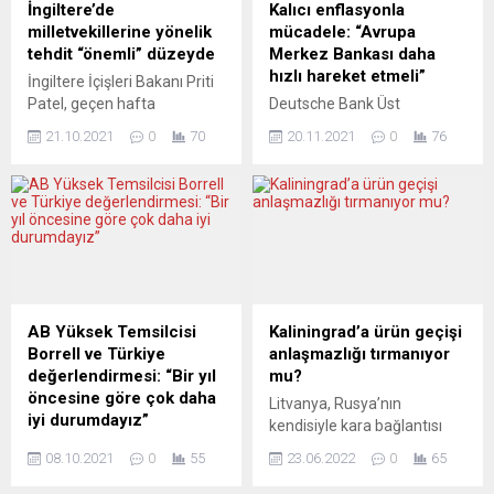
görüldüğü Mart 2020’den
açan seyirci kadının arandığı
İngiltere’de
Kalıcı enflasyonla
itibaren “en yüksek günlük
belirtildi. Açıklamada, kadın
milletvekillerine yönelik
mücadele: “Avrupa
veri” kayıtlara geçti. Ülkede
seyirci hakkında suç
tehdit “önemli” düzeyde
Merkez Bankası daha
son 24 saatte...
duyurusunda bulunulduğu
hızlı hareket etmeli”
İngiltere İçişleri Bakanı Priti
kaydedildi. Bisikletçileri
Patel, geçen hafta
Deutsche Bank Üst
düşürdüğünü gördükten...
milletvekili David Amess’in
Yöneticisi (CEO) Christian
21.10.2021
0
70
20.11.2021
0
76
öldürülmesinin ardından
Sewing, enflasyonun daha
parlamenterlerin karşı
uzun süre yüksek kalmaya
karşıya kaldığı tehdidin artık
devam edeceğini belirterek,
“önemli” düzeyde kabul
Avrupa Merkez Bankası’nın
edildiğini bildirdi. Bakan
(ECB) enflasyonla “daha
Patel, Amess’in 15 Ekim’de
hızlı” şekilde mücadele
bıçaklı saldırı sonucu
etmesi gerektiğini söyledi.
hayatını kaybetmesine
Christian Sewing,
ilişkin parlamentoda yaptığı
Frankfurt’ta düzenlenen
AB Yüksek Temsilcisi
Kaliningrad’a ürün geçişi
konuşmada, milletvekillerine
bankacılık konferansında
Borrell ve Türkiye
anlaşmazlığı tırmanıyor
yönelik tehditlerle ilgili
yaptığı konuşmada, Avro
değerlendirmesi: “Bir yıl
mu?
açıklamalarda bulundu.
Bölgesi’nde koronavirüs
öncesine göre çok daha
Litvanya, Rusya’nın
İngiliz bakan, Müşterek
(Covid-19) salgınında
iyi durumdayız”
kendisiyle kara bağlantısı
Terörizm Analiz Merkezince
küresel ticarette arz-talep
Avrupa Birliği (AB) Dış
olmayan Kaliningrad
(JTAC)...
dengesinin bozulması ve
08.10.2021
0
55
23.06.2022
0
65
İlişkiler ve Güvenlik
bölgesine ürün geçişine kısıt
artan taleple...
Politikaları Yüksek Temsilcisi
getirdi. Buna gerekçe olarak,