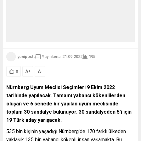
yeniposta
Yayınlama: 21.09.2022
195
A
A
+
-
0
Nürnberg Uyum Meclisi Seçimleri 9 Ekim 2022
tarihinde yapılacak. Tamamı yabancı kökenlilerden
oluşan ve 6 senede bir yapılan uyum meclisinde
toplam 30 sandalye bulunuyor. 30 sandalyeden 5’i için
19 Türk aday yarışacak.
535 bin kişinin yaşadığı Nürnberg’de 170 farklı ülkeden
yaklaşık 135 bin yabancı kökenli insan yaşamakta. Bu