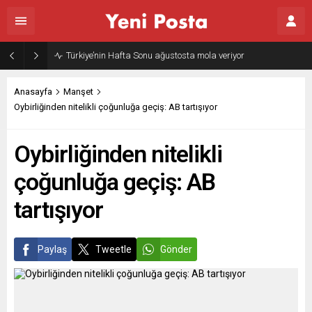
Türkiye’nin Hafta Sonu ağustosta mola veriyor
Anasayfa
Manşet
Oybirliğinden nitelikli çoğunluğa geçiş: AB tartışıyor
Oybirliğinden nitelikli
çoğunluğa geçiş: AB
tartışıyor
Paylaş
Tweetle
Gönder