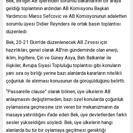
Bek, Birliğin AB işlerinden sorumlu bakanlarının bir araya
geldiği toplantının ardından AB Komisyonu Başkan
Yardımcısı Maros Sefcovic ve AB Komisyonunun adaletten
sorumlu üyesi Didier Reynders ile ortak basın toplantısı
düzenledi.
Bek, 20-21 Ekim’de düzenlenecek AB Zirvesi için
hazırlıkları, genel olarak AB’nin gündeminde olan enerji,
iklim, İngiltere, Çin ve Güney Asya, Batı Balkanlar ile
ilişkiler, Avrupa Siyasi Topluluğu toplantısı gibi konuların
yanı sıra oy birliği yerine bazı alanlarda kararların nitelikli
çoğunluk ile alınması konusunun da görüşüldüğünü belirtti.
“Passarelle clause” olarak bilinen, üye ülkelerin AB
anlaşmasını değiştirmeden, bazı özel konularda çoğunluk
oylamasına geçmesine izin veren bir mekanizmanın da
masaya yatırıldığını ifade eden Bek, üye devletlerden farklı
sesler yükseldiğini söyledi. Bek, üye ülkelerin hangi
alanlarda bu tür bir oylamaya geçilmesi gerektiği