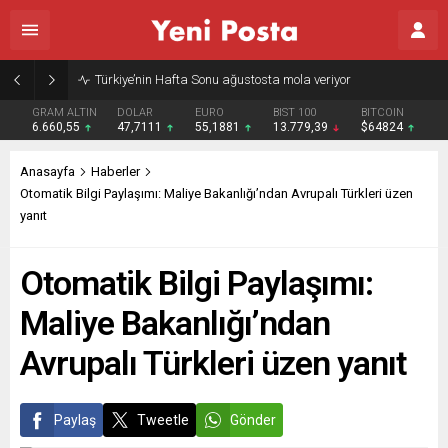
Gazze’nin geleceği: Teknokratik kontrol mü, kolonializm mi?
GRAM ALTIN
DOLAR
EURO
BIST 100
BITCOIN
6.660,55
47,7111
55,1881
13.779,39
$64824
Anasayfa
Haberler
Otomatik Bilgi Paylaşımı: Maliye Bakanlığı’ndan Avrupalı Türkleri üzen
yanıt
Otomatik Bilgi Paylaşımı:
Maliye Bakanlığı’ndan
Avrupalı Türkleri üzen yanıt
Paylaş
Tweetle
Gönder