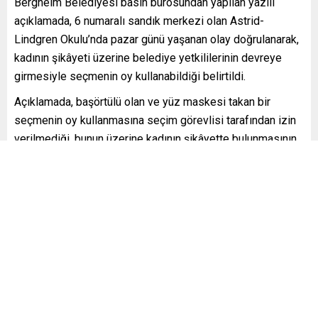
Bergheim Belediyesi basın bürosundan yapılan yazılı
açıklamada, 6 numaralı sandık merkezi olan Astrid-
Lindgren Okulu’nda pazar günü yaşanan olay doğrulanarak,
kadının şikâyeti üzerine belediye yetkililerinin devreye
girmesiyle seçmenin oy kullanabildiği belirtildi.
Açıklamada, başörtülü olan ve yüz maskesi takan bir
seçmenin oy kullanmasına seçim görevlisi tarafından izin
verilmediği, bunun üzerine kadının şikâyette bulunmasının
ardından belediye yetkililerinin, sandık görevlisine
seçmene oy kullanabilmesi için seçim pusulası verilmesi
yönünde talimatta bulunduğu belirtildi.
Bergheim şehir yönetiminin, bu utanç verici olaydan dolayı
kadından, seçim kurulu ve sandık görevlileri adına yazılı
olarak özür dilediği belirtilen açıklamada ayrıca, yapılan ilk
incelemede, olayda herhangi ırkçı, İslamafobik ya da
yabancı düşmanı kasıt olduğuna dair bir delilin
bulunamadığı bilgisi paylaşıldı.