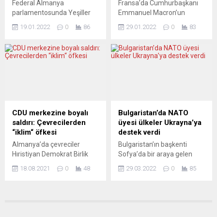
Federal Almanya
Fransa’da Cumhurbaşkanı
Üst...
parlamentosunda Yeşiller
Emmanuel Macron’un
Partisi milletvekili Max
üniversitelerde sistemsel
19.01.2022
0
86
29.01.2022
0
83
Lucks, AİHM kararına
değişikliğe gidilebileceğini
rağmen tahliye edilmeyen
gündeme getirmesi, Covid-
Osman Kavala için Avrupa
19 salgını nedeniyle maddi
Konseyi’ni harekete
sıkıntılar yaşayan öğrenciler
geçmeye çağırdı. Alman
arasında üniversite
Federal Meclisi’nin Yeşiller
ücretlerinin artırılacağı
Partisi milletvekillerinden
endişesine yol açtı.
Max Lucks, Katolik haber
Emmanuel Macron, 13
ajansına (KNA) yaptığı
Ocak’ta Fransa Üniversiteleri
CDU merkezine boyalı
Bulgaristan’da NATO
açıklamada Avrupa
Kongresi’nin 50’nci
saldırı: Çevrecilerden
üyesi ülkeler Ukrayna’ya
Konseyi’nin Türkiye’de
yıldönümüne video
“iklim“ öfkesi
destek verdi
tutukluluğu devam eden
konferansla katılarak
Almanya’da çevreciler
Bulgaristan’ın başkenti
insan hakları aktivisti ve iş
üniversitelerde “sistemsel
Hıristiyan Demokrat Birlik
Sofya’da bir araya gelen
insanı Osman Kavala...
bir dönüşüm” gerektiğini
Partisi (CDU) Genel
Bulgaristan, Romanya,
söyledi ve “Neredeyse tüm
18.08.2021
0
48
29.03.2022
0
85
Merkezi’ne boyalı saldırıda
Karadağ ve Kuzey
öğrenciler için
bulundu. Federal
Makedonya başbakanları,
yükseköğretimin ücretli
Almanya’nın çevre
Rusya’nın saldırısını kınayıp
olmadığı...
politikasını protesto eden bir
Ukrayna’ya desteklerini
grup, Hıristiyan Demokrat
bildirdi. Başbakan Kiril