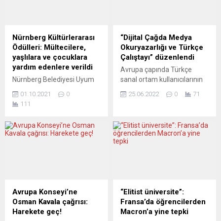
Nürnberg Kültürlerarası
“Dijital Çağda Medya
Ödülleri: Mültecilere,
Okuryazarlığı ve Türkçe
yaşlılara ve çocuklara
Çalıştayı” düzenlendi
yardım edenlere verildi
Avrupa çapında Türkçe
Nürnberg Belediyesi Uyum
sanal ortam kullanıcılarının
Meclisi Kültürlerarası
dijital okuryazarlıklarının
01.10.2021
0
25.06.2022
0
71
Ödülleri bu yıl pandemi
geliştirilmesi ve dünyada en
111
zamanlarında zorluk çeken
yaygın beşinci dil olan
sığınmacılara, yaşlılara,
Türkçenin öğretilip
çocuklara ve gençlere
yaygınlaştırılması için
yardım eden üç derneğe
düzenlenen çalıştaylar dizisi
verildi. We Integrate e.V,
devam ediyor. Almanya’nın
HeHani e.V ve Mischpacha
Köln kentinde “Dijital Çağda
e.V adlı sivil toplum
Medya Okuryazarlığı ve
örgütlerine 3 bin avroluk
Türkçe Çalıştayı”nın ilk
ödül paylaştırıldı. Söz
oturumu yapıldı. Türkiye
Avrupa Konseyi’ne
“Elitist üniversite”:
konusu ödül 1992 yılından
Cumhuriyeti Kültür ve
Osman Kavala çağrısı:
Fransa’da öğrencilerden
bu yana her yıl geleneksel
Turizm Bakanlığının destek
Harekete geç!
Macron’a yine tepki
bir...
verdiği, Radyo ve Televizyon