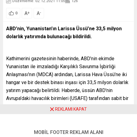
Düzenleme: 02.12.2021 11:05
126
A
A
+
-
0
ABD’nin, Yunanistan’ın Larissa Üssü’ne 33,5 milyon
dolarlık yatırımda bulunacağı bildirildi.
Kathimerini gazetesinin haberinde, ABD’nin ekimde
Yunanistan ile imzaladığı Karşılıklı Savunma İşbirliği
Anlaşması’nın (MDCA) ardından, Larissa Hava Üssü’ne iki
hangar ve bir destek binası inşası için 33,5 milyon dolarlık
yatırım yapacağı belirtildi. Haberde, üssün ABD’nin
Avrupa’daki havacılık birimleri (USAFE) tarafından sabit bir
bağlantı noktası olarak kullanılacağı, ABD’den Yunanistan’ın
REKLAMI KAPAT
silahlanma programına ilişkin yeni tekliflerin de beklendiği
kaydedildi.
MOBİL FOOTER REKLAM ALANI
Atina’nın ABD’den F-35 savaş uçağı alımının, ancak sürecin