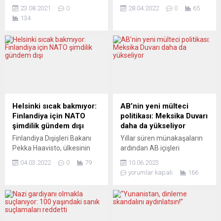
dijital teknolojiler üzerinde
kolaylaştırmayı amaçlayan
23.08.2021
0
28.04.2022
0
65
yükselen yeni bir girişimciler
önlemler paketini tanıttı.
134
kuşağı oluştu. Algoritmaları
Buna göre adaylar, oturum
iyi tanıyan ve geliştiren bu
ve çalışma iznine tek
kuşak şimdilerde Almanya
başvuru ile müracaat
ve yakın çevresinden
edebilecek. Avrupa Birliği
Avrupa’ya yayılıyor.
(AB) Komisyonu, Avrupa’ya
Ürünlerinden eminler,
yasal göçü kolaylaştırmayı
sermaye bulabiliyorlar, ama
amaçlayan önlemler paketi
özellikle iyi danışmanlık
açıkladı. Tasarı, AB sınırları
hizmetine ihtiyaçları var.
içinde birleşik oturum ve
Helsinki sıcak bakmıyor:
AB’nin yeni mülteci
Berlin sokaklarında özel
çalışma izni ile uzun vadeli
Finlandiya için NATO
politikası: Meksika Duvarı
kıyafetleriyle dikkat çeken
oturum...
şimdilik gündem dışı
daha da yükseliyor
Türkiye kökenli şirketlerin
Finlandiya Dışişleri Bakanı
Yıllar süren münakaşaların
kuryeleri yeni bir...
Pekka Haavisto, ülkesinin
ardından AB içişleri
NATO’ya üyeliğini
bakanları, mülteci
04.03.2022
0
79
10.06.2023
konuşmanın şu anda sırası
politikasının bir hayli
yorumlar kapalı
166
olmadığını, şimdi Ukrayna ile
katılaştırılması konusunda
dayanışma sergilemek
uzlaşıya vardı. Üye ülkelerin
gerektiğini söyledi.
çoğunluğu, güvenli olduğu
Olağanüstü nitelikli NATO
kabul edilen ülkelerden
Dışişleri Bakanları
gelenler için hızlandırılmış