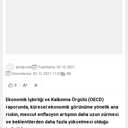
yeniposta
Yayınlama: 02.12.2021
Düzenleme: 02.12.2021 11:07
88
A
A
+
-
0
Ekonomik İşbirliği ve Kalkınma Örgütü (OECD)
raporunda,
küresel ekonomik görünüme yönelik ana
riskin, mevcut enflasyon artışının daha uzun sürmesi
ve beklentilerden daha fazla yükselmesi olduğu