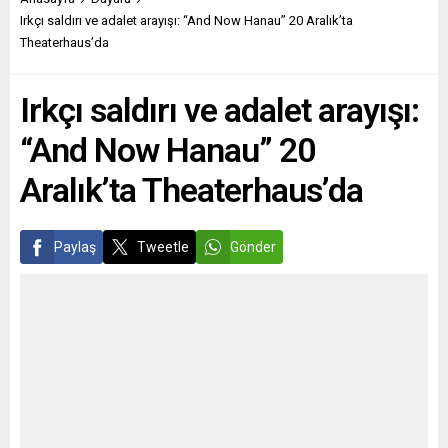
başarısızlıkla karşı karşıya
toplantısında, 2020
Irkçı saldırı ve adalet arayışı: “And Now Hanau” 20 Aralık’ta
kalan SPD’nin (Almanya
ayrımcılık raporunu açıkladı.
Theaterhaus’da
Sosyal Demokrat Partisi)
Franke, 2020’de köken,
milletvekillerinden Turgut
cinsiyet, din, yaş ve dünya
Irkçı saldırı ve adalet arayışı:
Yüksel, seçimle ilgili
görüşü gibi sebeplerden
değerlendirmesinde alınan
ayrımcılığa uğradıklarını
“And Now Hanau” 20
sonuçta...
belirterek şikâyette...
Aralık’ta Theaterhaus’da
Paylaş
Tweetle
Gönder