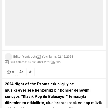
Editor Yeniposta
Yayınlama: 02.12.2024
Düzenleme: 02.12.2024 23:10
129
A
A
+
-
0
2024 Night of the Proms etkinliği, yine
müzikseverlere benzersiz bir konser deneyimi
sunuyor. “Klasik Pop ile Buluşuyor” temasıyla
düzenlenen etkinlikte, uluslararası rock ve pop müzik