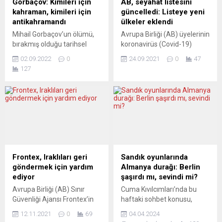
Gorbaçov: Kimileri için
AB, seyahat listesini
kahraman, kimileri için
güncelledi: Listeye yeni
antikahramandı
ülkeler eklendi
Mihail Gorbaçov’un ölümü,
Avrupa Birliği (AB) üyelerinin
bırakmış olduğu tarihsel
koronavirüs (Covid-19)
mirasa dair şiddetli bir
salgını nedeniyle seyahat
02.09.2022
0
24.09.2021
0
47
tartışmanın fitilini ateşledi.
kısıtlaması
127
Rus devlet medyası,
uygulamayabileceği
kendisini Sovyetler Birliği’nin
ülkelerin bulunduğu listeye 3
çöküşünden sorumlu
ülke eklendi. AB
olmakla suçluyor. Kimi
Konseyi’nden yapılan
yorumcular ise, Nobel Barış
açıklamaya göre, seyahat
Ödülü sahibi Gorbaçov’un
kısıtlamalarından muaf
önayak olduğu fırsatlardan
tutulan ülkeler listesi
faydalanılamamış
güncellendi. Son
olmasından yakınıyor.
güncellemeyle listede yer
Frontex, Iraklıları geri
Sandık oyunlarında
LIBERTATEA (Romanya)
alan ülkeler Avustralya,
göndermek için yardım
Almanya durağı: Berlin
CENAZEYE NEREDEYSE HİÇ
Kanada, Şili, Ürdün, Kuveyt,
ediyor
şaşırdı mı, sevindi mi?
KİMSE GİTMEYECEK Yazar
Yeni Zelanda, Katar,
Avrupa Birliği (AB) Sınır
Cuma Kıvılcımları’nda bu
Vasile Ernu, Libertatea’da
Ruanda, Suudi Arabistan,
Güvenliği Ajansı Frontex’in
haftaki sohbet konusu,
şanlı bir...
Singapur, Güney Kore,
Direktörü Fabrice Leggeri,
Türkiye’deki 31 Mart yerel
Ukrayna...
12.11.2021
0
69
04.04.2024
ajansın, Polonya’ya Belarus
seçimleri. Programda,