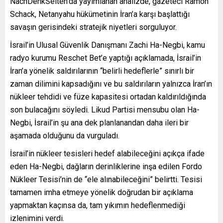
NachDenkSeiten’da yayımlanan analizde, gazeteci Ramon
Schack, Netanyahu hükümetinin İran’a karşı başlattığı
savaşın gerisindeki stratejik niyetleri sorguluyor.
İsrail’in Ulusal Güvenlik Danışmanı Zachi Ha-Negbi, kamu
radyo kurumu Reschet Bet’e yaptığı açıklamada, İsrail’in
İran’a yönelik saldırılarının “belirli hedeflerle” sınırlı bir
zaman dilimini kapsadığını ve bu saldırıların yalnızca İran’ın
nükleer tehdidi ve füze kapasitesi ortadan kaldırıldığında
son bulacağını söyledi. Likud Partisi mensubu olan Ha-
Negbi, İsrail’in şu ana dek planlanandan daha ileri bir
aşamada olduğunu da vurguladı.
İsrail’in nükleer tesisleri hedef alabileceğini açıkça ifade
eden Ha-Negbi, dağların derinliklerine inşa edilen Fordo
Nükleer Tesisi’nin de “ele alınabileceğini” belirtti. Tesisi
tamamen imha etmeye yönelik doğrudan bir açıklama
yapmaktan kaçınsa da, tam yıkımın hedeflenmediği
izlenimini verdi.