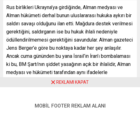
Rus birlikleri Ukrayna’ya girdiğinde, Alman medyası ve
Alman hükümeti derhal bunun uluslararası hukuka aykırı bir
saldırı savaşı olduğunu ilan etti. Mağdura destek verilmesi
gerektiğini, saldırganın ise bu hukuk ihlali nedeniyle
ödüllendirilmemesi gerektiğini savundular. Alman gazeteci
Jens Berger’e göre bu noktaya kadar her şey anlaşılır.
Ancak cuma gününden bu yana İsrail’in İran’ı bombalaması
ki bu, BM Şartı’nın şiddet yasağının açık bir ihlalidir, Alman
medyası ve hükümeti tarafından aynı ifadelerle
tanımlanmıyor. Şimdi ise Almanya’dan, mağdura değil
REKLAMI KAPAT
saldırgana destek vermesi isteniyor. Bu, ikiyüzlülüğün en
uç örneklerinden biri. Rusya’nın uluslararası hukuk ihlaline
tepki gösterenler, İsrail’in hukuk ihlaline sessiz kalıyor.
MOBİL FOOTER REKLAM ALANI
Alman eleştirel analiz portalı NachDenkSeiten’da Jens
Berger’in kaleme aldığı yorum yazısı, Almanya ve Avrupa
Birliği’nin dış politika anlayışındaki çifte standartları gözler