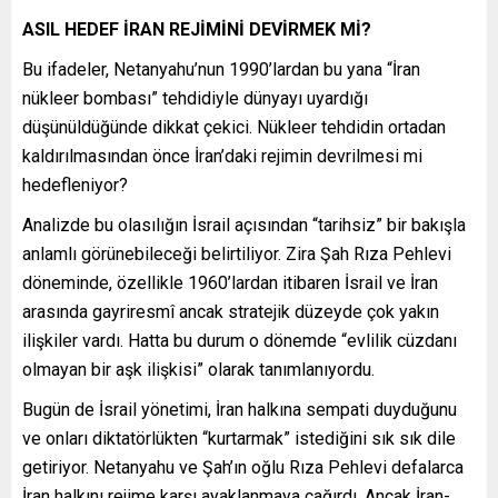
ASIL HEDEF İRAN REJİMİNİ DEVİRMEK Mİ?
Bu ifadeler, Netanyahu’nun 1990’lardan bu yana “İran
nükleer bombası” tehdidiyle dünyayı uyardığı
düşünüldüğünde dikkat çekici. Nükleer tehdidin ortadan
kaldırılmasından önce İran’daki rejimin devrilmesi mi
hedefleniyor?
Analizde bu olasılığın İsrail açısından “tarihsiz” bir bakışla
anlamlı görünebileceği belirtiliyor. Zira Şah Rıza Pehlevi
döneminde, özellikle 1960’lardan itibaren İsrail ve İran
arasında gayriresmî ancak stratejik düzeyde çok yakın
ilişkiler vardı. Hatta bu durum o dönemde “evlilik cüzdanı
olmayan bir aşk ilişkisi” olarak tanımlanıyordu.
Bugün de İsrail yönetimi, İran halkına sempati duyduğunu
ve onları diktatörlükten “kurtarmak” istediğini sık sık dile
getiriyor. Netanyahu ve Şah’ın oğlu Rıza Pehlevi defalarca
İran halkını rejime karşı ayaklanmaya çağırdı. Ancak İran-