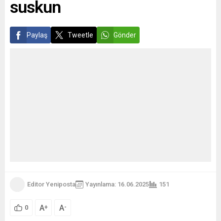
suskun
Paylaş
Tweetle
Gönder
Editor Yeniposta
Yayınlama: 16.06.2025
152
A
A
+
-
0