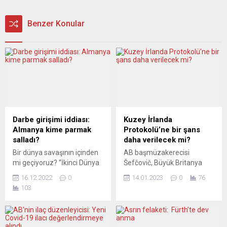
Benzer Konular
Darbe girişimi iddiası:
Kuzey İrlanda
Almanya kime parmak
Protokolü’ne bir şans
salladı?
daha verilecek mi?
Bir dünya savaşının içinden
AB başmüzakerecisi
mi geçiyoruz? “İkinci Dünya
Šefčovič, Büyük Britanya
Savaşı bitmedi” diyenler var.
Dışişleri Bakanı Cleverly ve
16.12.2022
0
14.01.2023
0
76
“Üçüncü Dünya Savaşı’nın
Kuzey İrlanda Bakanı
103
içinden geçtiğimizi” ileri
Heaton-Harris, pazartesi
sürenler var. Bütün bu
günü gerçekleştirdikleri bir
yaşananlara nasıl bir anlam
buluşmada Kuzey İrlanda ile
vermemiz gerekiyor?
İrlanda arasındaki mal