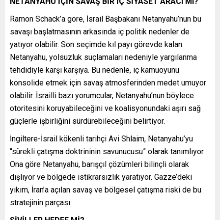
NETANYAHU İÇİN SAVAŞ BİR İÇ SİYASET ARACI MI?
Ramon Schack’a göre, İsrail Başbakanı Netanyahu’nun bu
savaşı başlatmasının arkasında iç politik nedenler de
yatıyor olabilir. Son seçimde kıl payı görevde kalan
Netanyahu, yolsuzluk suçlamaları nedeniyle yargılanma
tehdidiyle karşı karşıya. Bu nedenle, iç kamuoyunu
konsolide etmek için savaş atmosferinden medet umuyor
olabilir. İsrailli bazı yorumcular, Netanyahu’nun böylece
otoritesini koruyabileceğini ve koalisyonundaki aşırı sağ
güçlerle işbirliğini sürdürebileceğini belirtiyor.
İngiltere-İsrail kökenli tarihçi Avi Shlaim, Netanyahu’yu
“sürekli çatışma doktrininin savunucusu” olarak tanımlıyor.
Ona göre Netanyahu, barışçıl çözümleri bilinçli olarak
dışlıyor ve bölgede istikrarsızlık yaratıyor. Gazze’deki
yıkım, İran’a açılan savaş ve bölgesel çatışma riski de bu
stratejinin parçası.