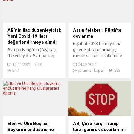
“İmparatorluk vatandaşları”
trafiğine ilişkin veri
adı altında pek de “yetkin”
paylaşımında bulunmak
oldukları düşünülemeyecek
konusunda uzlaşıya varmış
bir “darbeci” grubun binlerce
görünüyor. Buluşmanın
polis eşliğinde “içeri
ardından yapılan ortak
AB’nin ilaç düzenleyicisi:
Asrın felaketi: Fürth’te
alınması”, başlı başına yanıt
açıklamada, uzlaşının Kuzey
Yeni Covid-19 ilacı
dev anma
bekleyen bir...
İrlanda Protokolü
değerlendirmeye alındı
6 Şubat 2023’te meydana
müzakereleri için “yeni bir
Avrupa Birliği’nin (AB) ilaç
gelen Kahramanmaraş
temel” teşkil ettiği ifade...
düzenleyicisi Avrupa İlaç
merkezli asrın felaketinde
Ajansı (EMA),
yaşamını yitirenler için
19.11.2021
0
04.02.2024
GlaxoSmithKline firması
Almanya’nın Fürth kentinde
247
yorumlar kapalı
553
tarafından koronavirüs
anma etkinliği
(Covid-19) tedavisi için
düzenlendi. Nürnberg
üretilen ilacın piyasaya
Başkonsolosu Fatma Taşan
sürülmesi için yapılan
Cebeci’nin himayesinde,
başvuruyu değerlendirmeye
DİTİB Kuzey Bavyera Eyalet
başladı. EMA’dan yapılan
Birliği ve İGMG Kuzey
açıklamaya göre,
Bavyera Bölge
sotrovimab içeren “Xevudy”
Başkanlığı’nın birlikte
adlı monoklonal antikorun
organize ettiği anma
Elbit ve Ulm Beşlisi:
AB, Çin’e karşı Trump
AB’de pazarlama onayı için
törenine Türk sivil toplum
Soykırım endüstrisine
tarzı gümrük duvarları mı
şirket tarafından başvuru
kuruluşlarının Başkan ve