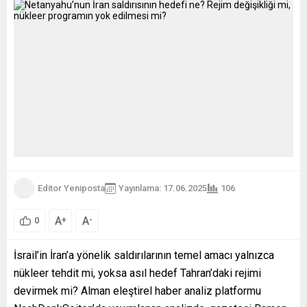
Editor Yeniposta
Yayınlama: 17.06.2025
106
A
A
+
-
0
İsrail’in İran’a yönelik saldırılarının temel amacı yalnızca
nükleer tehdit mi, yoksa asıl hedef Tahran’daki rejimi
devirmek mi? Alman eleştirel haber analiz platformu