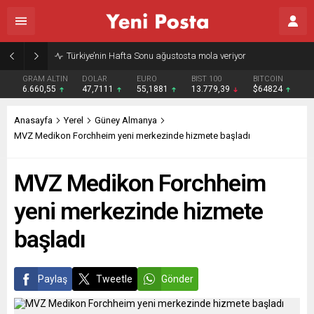
Gazze’nin geleceği: Teknokratik kontrol mü, kolonializm mi?
GRAM ALTIN
DOLAR
EURO
BIST 100
BITCOIN
6.660,55
47,7111
55,1881
13.779,39
$64824
Anasayfa
Yerel
Güney Almanya
MVZ Medikon Forchheim yeni merkezinde hizmete başladı
MVZ Medikon Forchheim
yeni merkezinde hizmete
başladı
Paylaş
Tweetle
Gönder