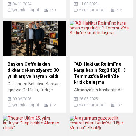
gazeteciler örgütü Avrupa
Almanya’nın Münih kentinde
04.11.2024
11.09.2023
Türk Gazeteciler Birliği’nin
çifte şampiyonluk için
yorumlar kapalı
350
yorumlar kapalı
215
(ATGB) 9’uncu genel kurulu
eldiven giyecek. Genç
Frankfurt’ta gerçekleştirildi.
boksörümüz WBA (Dünya
Frankfurt Halkevi’nde
boks biriği) ve IBF
düzenlenen genel kurulda
(Uluslararası Boks
gazeteci – yazar Recai Aksu
Federasyonu) dallarında
Başkanlığa yeniden seçildi
Avrupa şampiyonluk kemeri
ve güven tazeledi. BAŞKAN
için mücadele verecek. Eski
RECAİ AKSU: “ATGB
dünya şampiyonlarımızdan
GÜÇLENEREK YOLUNA
Levent Çukur’un oğlu Emre
Başkan Ceffalia’dan
“AB-Hakikat Rejimi”ne
DEVAM EDİYOR” ATGB
Çukur, başarıdan başarıya
dikkat çeken ziyaret: 30
karşı basın özgürlüğü: 3
Başkanı Recai Aksu, genel
koşuyor. Bugüne kadar
yıllık arşive hayran kaldı
Temmuz’da Berlin’de
kuruldan birlik ve...
profesyonel...
kritik buluşma
Geislingen Belediye Başkanı
Ignazio Ceffalia, Türkçe
Almanya’nın başkentinde
müzik arşiviyle dikkat çeken
önemli bir buluşma “AB’nin
09.06.2026
26.06.2025
Prestige Müzik’i ziyaret etti.
“Hakikat Rejimi”ne karşı
yorumlar kapalı
102
yorumlar kapalı
137
Avrupa’da Türkçe müzik
basın özgürlüğü” başlığı
alanında uzun yıllardır
altında gerçekleştirilecek.
hizmet veren işletmenin
Berlin’deki bu kritik
sahibi Erol Uzvanik, 30 yılı
Buluşmada gazetecilere
aşkın süredir korunan CD ve
yönelik AB yaptırımları ve