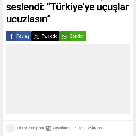
seslendi: “Türkiye’ye uçuşlar
CESUR...
ucuzlasın”
Paylaş
Tweetle
Gönder
Editor Yeniposta
Yayınlama: 06.12.2025
592