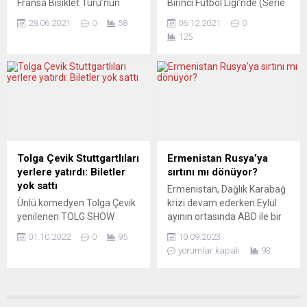
Fransa Bisiklet Turu’nun
Birinci Futbol Ligi’nde (Serie
2021 tarihinde ise...
bakanları toplantısının
açılış etabında, açtığı
A) top koşturan milli
ardından açıklamalarda,
28.06.2021
0
58
06.12.2021
0
pankart ile 50 bisikletçinin
futbolcular Hakan
“kolektif savunma konusu”
125
düşmesine yol açan seyirci
Çalhanoğlu ve Merih
üzerinde...
kadın kayıplara karıştı. Tur
Demiral’ın dün akşamki
organizatöründen yapılan
maçlarda takımlarına yaptığı
açıklamada, ilk etapta yol
katkıyı övdü. Ligin 16’ncı
kenarından yarışı izlerken
haftasında Atalanta’nın
açtığı pankart ile 50
deplasmanda Napoli’yi 3-2
bisikletçinin düşmesine yol
yenmesiyle, Milano takımları
açan seyirci kadının arandığı
Milan ve Inter’in zirveyi ele
belirtildi. Açıklamada, kadın
geçirmesi, İtalyan spor
Tolga Çevik Stuttgartlıları
Ermenistan Rusya’ya
seyirci hakkında suç
basınında geniş yer buldu.
yerlere yatırdı: Biletler
sırtını mı dönüyor?
duyurusunda bulunulduğu
Inter’in Roma’yı...
yok sattı
Ermenistan, Dağlık Karabağ
kaydedildi. Bisikletçileri
Ünlü komedyen Tolga Çevik
krizi devam ederken Eylül
düşürdüğünü gördükten...
yenilenen TOLG SHOW
ayının ortasında ABD ile bir
gösterisiyle Stuttgart’ı adeta
askeri tatbikat düzenleme
01.10.2022
0
95
10.09.2023
salladı. Kentin en gözde
niyetinde görünüyor. Bu,
yorumlar kapalı
93
konser salonlarından
Ermenistan’ın Belarus,
Porsche Arena’da sahne
Kazakistan, Kırgızistan,
alan Tolga Çevik’in
Rusya ve Tacikistan ile
gösterisinin biletleri ise
birlikte üyesi olduğu Kolektif