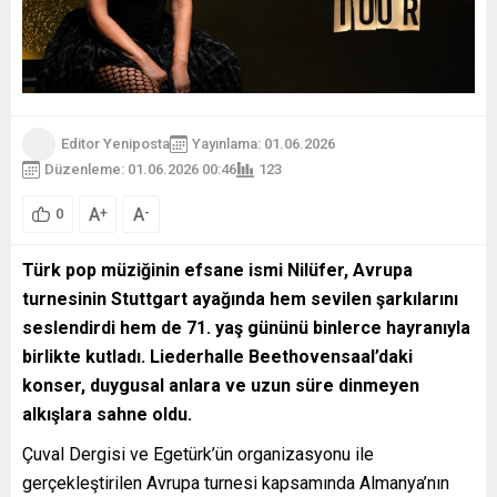
Editor Yeniposta
Yayınlama: 01.06.2026
Düzenleme: 01.06.2026 00:46
123
A
A
+
-
0
Türk pop müziğinin efsane ismi Nilüfer, Avrupa
turnesinin Stuttgart ayağında hem sevilen şarkılarını
seslendirdi hem de 71. yaş gününü binlerce hayranıyla
birlikte kutladı. Liederhalle Beethovensaal’daki
konser, duygusal anlara ve uzun süre dinmeyen
alkışlara sahne oldu.
Çuval Dergisi ve Egetürk’ün organizasyonu ile
gerçekleştirilen Avrupa turnesi kapsamında Almanya’nın