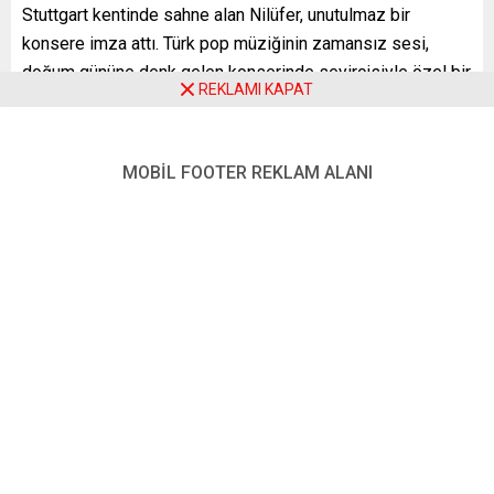
Stuttgart kentinde sahne alan Nilüfer, unutulmaz bir
konsere imza attı. Türk pop müziğinin zamansız sesi,
doğum gününe denk gelen konserinde seyircisiyle özel bir
REKLAMI KAPAT
akşam yaşadı. Türk pop müziğinin en güçlü kadın
seslerinden biri olarak yarım asrı aşan sanat yaşamını
sürdüren Nilüfer, Stuttgart’ta hem nostalji rüzgârı estirdi
MOBİL FOOTER REKLAM ALANI
hem de yeni kuşaklarla kurduğu bağı gözler önüne serdi.