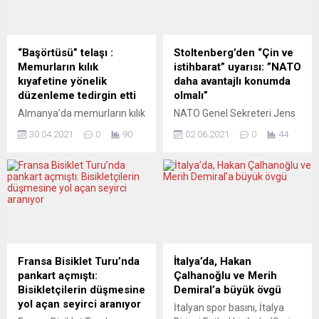
“Başörtüsü” telaşı :
Stoltenberg’den “Çin ve
Memurların kılık
istihbarat” uyarısı: ”NATO
kıyafetine yönelik
daha avantajlı konumda
düzenleme tedirgin etti
olmalı”
Almanya’da memurların kılık
NATO Genel Sekreteri Jens
kıyafetine yönelik yasa
Stoltenberg, Kuzey Atlantik
30.04.2021
0
90
02.06.2021
0
44
tasarısı ülkedeki bazı
İttifakı’nın 2030 vizyonu
Müslüman grupları tedirgin
çerçevesinde küresel
etti. Yeni düzenlemenin
rekabette teknoloji alanında
sosyal uyum için tehdit
avantaj sağlamak ve üyeleri
oluşturduğu ve
arasında teknolojik uçurumu
sezdirmeden başörtü
engellemek için çalışmalar
yasağının getirildiği öne
yaptığını belirtti.
sürülüyor. Federal Almanya
Stoltenberg, NATO üyesi
İçişleri Bakanlığı,
ülkelerin liderlerini 14
Fransa Bisiklet Turu’nda
İtalya’da, Hakan
memurların “dış görünümü”
Haziran’da buluşturacak
pankart açmıştı:
Çalhanoğlu ve Merih
ile ilgili bir yasa tasarısını 23
zirveye hazırlık kapsamında
Bisikletçilerin düşmesine
Demiral’a büyük övgü
Şubat 2021 tarihinde
videokonferans yöntemiyle
yol açan seyirci aranıyor
İtalyan spor basını, İtalya
sunduğunu, teklifin 21 Nisan
düzenlenen savunma