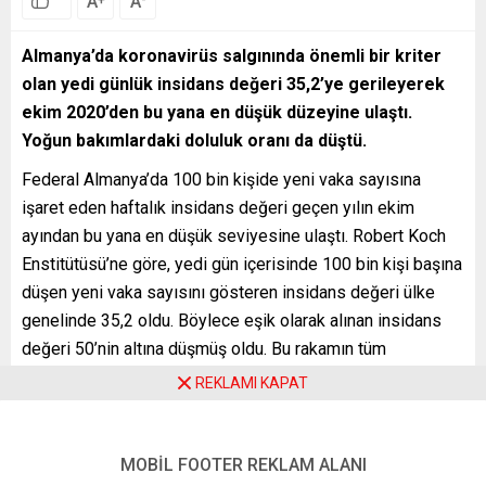
A
A
0
Almanya’da koronavirüs salgınında önemli bir kriter
olan yedi günlük insidans değeri 35,2’ye gerileyerek
ekim 2020’den bu yana en düşük düzeyine ulaştı.
Yoğun bakımlardaki doluluk oranı da düştü.
Federal Almanya’da 100 bin kişide yeni vaka sayısına
işaret eden haftalık insidans değeri geçen yılın ekim
ayından bu yana en düşük seviyesine ulaştı. Robert Koch
Enstitütüsü’ne göre, yedi gün içerisinde 100 bin kişi başına
düşen yeni vaka sayısını gösteren insidans değeri ülke
genelinde 35,2 oldu. Böylece eşik olarak alınan insidans
değeri 50’nin altına düşmüş oldu. Bu rakamın tüm
eyaletlerde ortalamanın 50 sınırının altında seyrettiği
REKLAMI KAPAT
bildirildi. Yoğun bakımlardaki doluluk oranının da kasım
2020’den bu yana en düşük düzeye gerilediği bildiriliyor.
MOBİL FOOTER REKLAM ALANI
Uzmanlar, rakamlardaki olumlu gelişmenin aşılamada yol