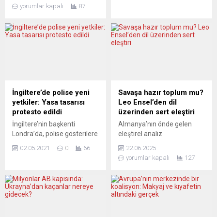
Almanya’nın artık ana akım
Komisyonu, yeni tip
yorumlar kapalı
87
medyanın manşetlerine de
koronavirüs tedavisinde
giren sanayisizleşme süreci
kullanılabilecek aday bir ilaç
ve bu çıkmazın hangi yeni
için İngiltere merkezli ilaç
gelişmeleri tetikleyeceği…
şirketi Glaxo Smith Kline ile
Osman Çutsay, özellikle
tedarik anlaşması
“savunma endüstrisi” diye
imzaladığını duyurdu.
güzellenen silah şirketlerinin
Komisyon’dan yapılan yazılı
bilançolarındaki son kâr
açıklamada, bunun,
patlamalarının arka planını
haziranda duyurulan beş
İngiltere’de polise yeni
Savaşa hazır toplum mu?
ve bunların muhtemel
umut verici aday ilaçtan
yetkiler: Yasa tasarısı
Leo Ensel’den dil
siyasal açılımlarını masaya
oluşan ilk portföyün parçası
protesto edildi
üzerinden sert eleştiri
yatırırken, Cemil Fuat
olduğu ve Birliğin ilaç
İngiltere’nin başkenti
Almanya’nın önde gelen
Hendek, imalat sanayisinin...
düzenleyicisi Avrupa İlaç
Londra’da, polise gösterilere
eleştirel analiz
Ajansı (EMA)...
müdahalede daha fazla
platformlarından
02.05.2021
0
66
22.06.2025
yetki veren yasa tasarısı
NachDenkSeiten, barış
yorumlar kapalı
127
protesto edildi. Değişik
araştırmacısı ve çatışma
gruplara mensup binlerce
çözüm uzmanı Dr. Leo
gösterici, Trafalgar
Ensel’in kaleme aldığı çarpıcı
Meydanı’nda bir araya geldi.
bir yazı dizisine ev sahipliği
Ülkede 6’dan fazla kişinin bir
yapıyor:“Das Wörterbuch der
araya gelmesi yasak
Kriegstüchtigkeit” (Savaş