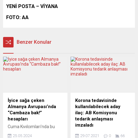
YENİ POSTA – VİYANA
FOTO: AA
Benzer Konular
İyice sağa çeken
Korona tedavisinde
Almanya Avrupası’nda
kullanılabilecek aday
“Cambaza bak!”
ilaç: AB Komisyonu
hesapları
tedarik anlaşması
imzaladı
Cuma Kıvılcımları’nda bu
haftaki sohbetin ilk konusu,
Avrupa Birliği (AB)
25.05.2024
29.07.2021
0
66