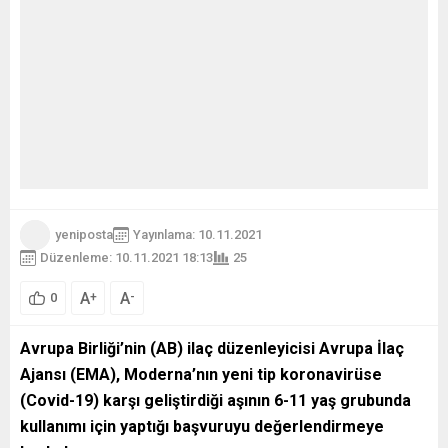
yeniposta
Yayınlama: 10.11.2021
Düzenleme: 10.11.2021 18:13
25
A
A
+
-
0
Avrupa Birliği’nin (AB) ilaç düzenleyicisi Avrupa İlaç
Ajansı (EMA), Moderna’nın yeni tip koronavirüse
(Covid-19) karşı geliştirdiği aşının 6-11 yaş grubunda
kullanımı için yaptığı başvuruyu değerlendirmeye