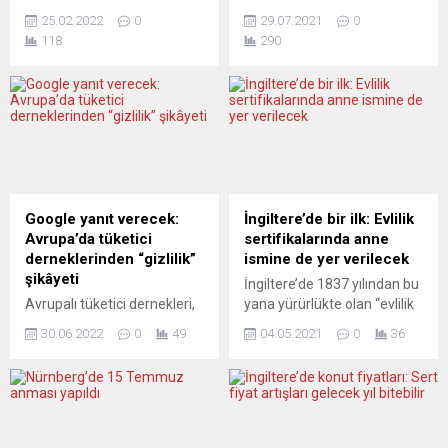
özgürlüğün türkücüsü Aşık
deniz trafiğinin durmasına
25.02.2022
0
29.07.2021
0
Şah Turna (Şahturna) ve
ve küresel ticaret için alarm
118
290
bestekâr, yazar, aktivist eşi
zillerinin çalmasına neden
Ozan Şiar Ağdaşan’ın yazıp
olan “Ever Given” adlı yük
bestelediği Barış Türküsü
gemisi 4 ayın ardından
şiirleri ve şarkıları sosyal
Hollanda’nın Rotterdam
medyada yeniden gündeme
Limanı’na vardı. Hollanda
geldi. Konuyla ilgili bir
basınında yer alan haberde,
açıklama yapan Ozan Şiar
3 aydan fazla kanalın
Ağdaşan “Barış” konulu
çıkışındaki Mur Gölü’nde
eserlere yönelik ilgiyi şöyle
tutulduktan sonra tazminat
Google yanıt verecek:
İngiltere’de bir ilk: Evlilik
değerlendirdi: “Sevgili
konusunda anlaşma
Avrupa’da tüketici
sertifikalarında anne
yaşamı güzel...
sağlanmasının ardından...
derneklerinden “gizlilik”
ismine de yer verilecek
şikâyeti
İngiltere’de 1837 yılından bu
Avrupalı tüketici dernekleri,
yana yürürlükte olan “evlilik
ABD’li teknoloji şirketi
kayıt sisteminde” değişikliğe
30.06.2022
0
49
04.05.2021
0
36
Google’ı hesap kayıt
gidilerek, çiftlerin yalnızca
süreciyle ilgili olarak kişisel
baba adının kayıtlı olduğu
verileri kullanması nedeniyle
evlilik sertifikalarında ilk kez
veri koruma otoritelerine
anne isminin de yer alacağı
şikâyet etti. Almanya
bildirildi. İçişleri
Federal Tüketiciyi Koruma
Bakanlığından yapılan