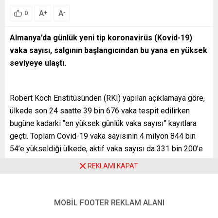
A
A
+
-
0
Almanya’da günlük yeni tip koronavirüs (Kovid-19)
vaka sayısı, salgının başlangıcından bu yana en yüksek
seviyeye ulaştı.
Robert Koch Enstitüsünden (RKI) yapılan açıklamaya göre,
ülkede son 24 saatte 39 bin 676 vaka tespit edilirken
bugüne kadarki “en yüksek günlük vaka sayısı” kayıtlara
geçti. Toplam Covid-19 vaka sayısının 4 milyon 844 bin
54’e yükseldiği ülkede, aktif vaka sayısı da 331 bin 200’e
çıkarak salgının dördüncü dalgasında zirveye ulaştı.
REKLAMI KAPAT
Son 24 saatte 236 kişinin yaşamını yitirmesiyle virüse
bağlı toplam can kaybı sayısı 96 bin 963’e çıktı. Haftalık
MOBİL FOOTER REKLAM ALANI
100 bin kişide görülen yeni vaka sayısı 232 olarak
belirlendi.