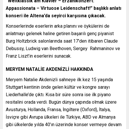
“Weltklassik am Klavier – Erzählkonzert:
Appassionata – Virtuose Leidenschaft!” başlıklı anlatı
konseri ile Altena’da seyirci karşısına çıkacak.
Konserlerinde eserlerin arka planını ve öykülerini de
anlatmayı gelenek haline getiren başarılı genç piyanist
Burg Holtzbrick salonlarında saat 17’den itibaren Claude
Debussy, Ludwig van Beethoven, Sergey Rahmaninov ve
Franz Liszt’in eserlerini sunacak.
MERYEM NATALİE AKDENİZLİ HAKKINDA
Meryem Natalie Akdenizli sahneye ilk kez 15 yaşında
Stuttgart kentinin önde gelen kültür ve kongre sarayı
Liederhalle’de çıktı. Kısa bir süre sonra ise ilk piyano
resitalini orada verdi. Bugün dünya çapında olmak üzere
Avusturya, Hollanda, Fransa, İngiltere (Oxford), İtalya,
İsviçre gibi Avrupa ülkeleri ile Türkiye, ABD ve Almanya
gibi ülkelerde yılda 40’ın üzerinde konser vermeye devam