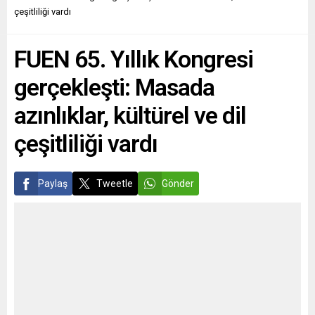
Macaristan’da dördüncüsü
yaşam maliyetlerine ilişkin
çeşitliliği vardı
düzenlenen Türk Filmleri
dikkat çeken bir
Haftası kapsamında, Bizim
değerlendirme yaptı.
FUEN 65. Yıllık Kongresi
İçin Şampiyon, 7. Koğuştaki
Almanya Sosyal Demokrat
Mucize,...
Parti (SPD) Federal Meclis
gerçekleşti: Masada
Milletvekili Karaahmetoğlu,
ekonomik baskının yalnızca
azınlıklar, kültürel ve dil
iç...
çeşitliliği vardı
Paylaş
Tweetle
Gönder