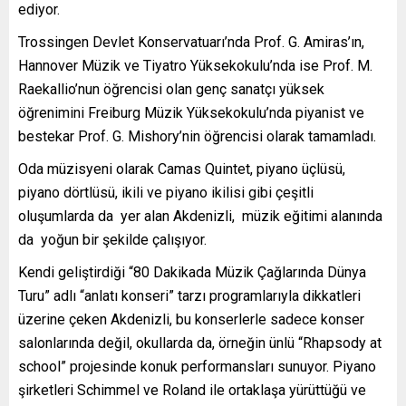
ediyor.
Trossingen Devlet Konservatuarı’nda Prof. G. Amiras’ın,
Hannover Müzik ve Tiyatro Yüksekokulu’nda ise Prof. M.
Raekallio’nun öğrencisi olan genç sanatçı yüksek
öğrenimini Freiburg Müzik Yüksekokulu’nda piyanist ve
bestekar Prof. G. Mishory’nin öğrencisi olarak tamamladı.
Oda müzisyeni olarak Camas Quintet, piyano üçlüsü,
piyano dörtlüsü, ikili ve piyano ikilisi gibi çeşitli
oluşumlarda da yer alan Akdenizli, müzik eğitimi alanında
da yoğun bir şekilde çalışıyor.
Kendi geliştirdiği “80 Dakikada Müzik Çağlarında Dünya
Turu” adlı “anlatı konseri” tarzı programlarıyla dikkatleri
üzerine çeken Akdenizli, bu konserlerle sadece konser
salonlarında değil, okullarda da, örneğin ünlü “Rhapsody at
school” projesinde konuk performansları sunuyor. Piyano
şirketleri Schimmel ve Roland ile ortaklaşa yürüttüğü ve