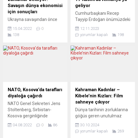
Savaşın dünya ekonomisi
geliyor
için sonuçları
Cumhurbaşkanı Recep
Ukrayna savaşından önce
Tayyip Erdoğan önümüzdeki
zaten yüksek olan enerji
hafta cuma günü Berlin’i
15.04.2022
0
12.11.2023
fiyatları daha da artarken,
ziyaret etmeyi planlıyor. “Bir
138
yorumlar kapalı
198
birçok Avrupa ülkesinde
dizi siyasi konu” üzerine
enflasyon şu anda yüzde
görüşmeler yapılması
7’yi aşmış durumda. Rusya
planlanan ziyaretin Alman
ve Ukrayna’nın başlıca
hükümeti için bir denge
üreticileri olduğu buğday ve
unsuru olması bekleniyor.
ayçiçek yağı başta olmak
Planlanan programın
üzere gıda fiyatları da
ayrıntıları Federal Hükümet
yükselmeye devam ediyor.
Sözcü Yardımcısı Christiane
Avrupa medyasında
Hoffmann tarafından
NATO, Kosova’da tarafları
Kahraman Kadınlar –
yorumcular, değişen
açıklandı. Programa göre
diyaloğa çağırdı
Kibele’nin Kızları: Film
derecelerde olsa da ciddi
Erdoğan önce
sahneye çıkıyor
NATO Genel Sekreteri Jens
bir...
Cumhurbaşkanı Frank-
Stoltenberg, Sırbistan-
Dünya tarihinin zorluklarına
Walter Steinmeier ile
Kosova gerginliğinde
göğüs geren unutulmaz
görüşecek, ardından...
farklılıkların çözümlenmesi
kadınların hikayeleri,
04.08.2022
0
86
30.10.2024
için tarafların diyalog
“Kahraman Kadınlar –
yorumlar kapalı
269
kurması gerektiğini bildirdi.
Kibele’nin Kızları” tiyatro