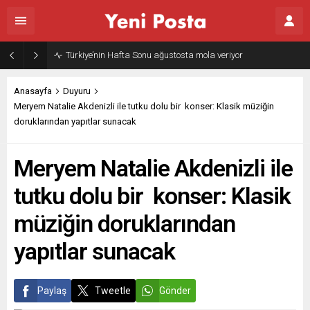
Gazze’nin geleceği: Teknokratik kontrol mü, kolonializm mi?
Anasayfa
Duyuru
Meryem Natalie Akdenizli ile tutku dolu bir konser: Klasik müziğin
doruklarından yapıtlar sunacak
Meryem Natalie Akdenizli ile
tutku dolu bir konser: Klasik
müziğin doruklarından
yapıtlar sunacak
Paylaş
Tweetle
Gönder