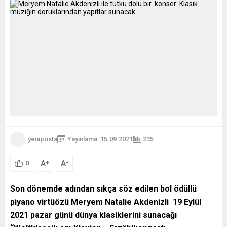
yeniposta
Yayınlama: 15.09.2021
235
A
A
+
-
0
Son dönemde adından sıkça söz edilen bol ödüllü
piyano virtüözü Meryem Natalie Akdenizli 19 Eylül
2021 pazar günü dünya klasiklerini sunacağı