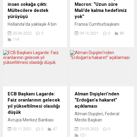
insan sokağa çıktı:
Macron: “Uzun süre
Mültecilere destek
Mali’de kalma hedefimiz
yürüyüşü
yok“
Hollanda’da yaklaşık 4 bin
Fransa Cumhurbaşkanı
kişi, mültecilere destek için
Emmanuel Macron,
20.06.2022
0
09.10.2021
0
89
40 kilometre yürüdü. Mülteci
ülkesinin uzun süre Mali’de
114
Vakfı tarafından bu yıl
kalma hedefinin
13’üncüsü düzenlenen
bulunmadığını belirtti.
“Mültecilerin Gecesi” destek
Ülkenin Montpellier kentinde
yürüyüşüne katılan 4 bin kişi,
Afrikalı gençlerin katıldığı ve
40 kilometre yürüdü ve
Afrikalı ülkelerin devlet
toplam 1 milyon 140 bin 70
başkanlarının yer almadığı
avro bağış topladı.
Afrika-Fransa Zirvesi
Rotterdam, Amsterdam,
düzenlendi. Zirvede yer alan
Utrecht, Nijmegen, Den
tek cumhurbaşkanı olan
ECB Başkanı Lagarde:
Alman Dışişleri’nden
Haag ve Tilburg
Macron, burada yaptığı
Faiz oranlarının gelecek
“Erdoğan’a hakaret”
kentlerindeki yürüyüşte,
konuşmada, Mali’deki askeri
yıl yükseltilmesi olasılığı
açıklaması
mültecilerin...
üsleri mümkün olan en hızlı
düşük
Alman Dışişleri, Federal
şekilde kapatmak istediğini,
Avrupa Merkez Bankası
Meclis Başkan
ancak “güçlü...
(ECB) Başkanı Christine
yardımcılarından Kubicki’nin
03.11.2021
0
47
29.09.2022
0
Lagarde, Avro Bölgesi’nde
Erdoğan’a yönelik hakaret
121