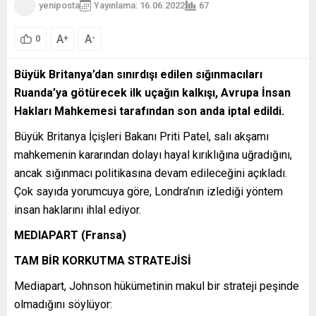
yeniposta
Yayınlama: 16.06.2022
67
A
A
+
-
0
Büyük Britanya’dan sınırdışı edilen sığınmacıları
Ruanda’ya götürecek ilk uçağın kalkışı, Avrupa İnsan
Hakları Mahkemesi tarafından son anda iptal edildi.
Büyük Britanya İçişleri Bakanı Priti Patel, salı akşamı
mahkemenin kararından dolayı hayal kırıklığına uğradığını,
ancak sığınmacı politikasına devam edileceğini açıkladı.
Çok sayıda yorumcuya göre, Londra’nın izlediği yöntem
insan haklarını ihlal ediyor.
MEDIAPART (Fransa)
TAM BİR KORKUTMA STRATEJİSİ
Mediapart, Johnson hükümetinin makul bir strateji peşinde
olmadığını söylüyor: