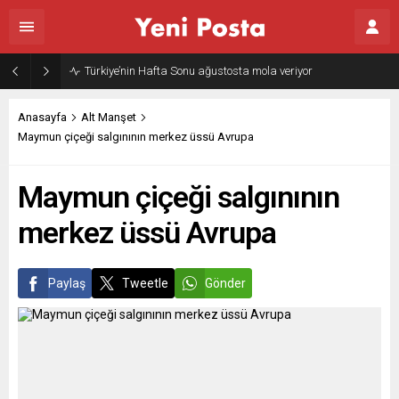
Türkiye’nin Hafta Sonu ağustosta mola veriyor
Anasayfa
Alt Manşet
Maymun çiçeği salgınının merkez üssü Avrupa
Maymun çiçeği salgınının
merkez üssü Avrupa
Paylaş
Tweetle
Gönder