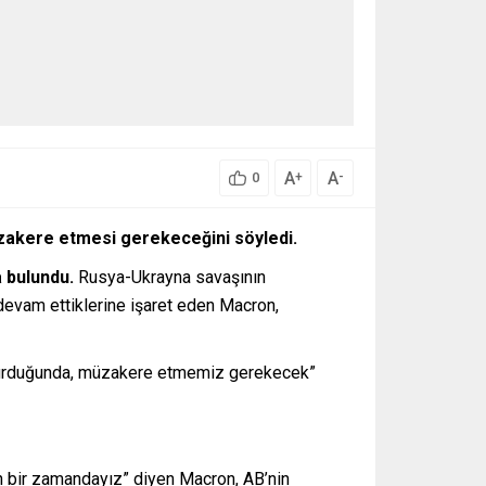
A
A
+
-
0
zakere etmesi gerekeceğini söyledi.
a bulundu.
Rusya-Ukrayna savaşının
 devam ettiklerine işaret eden Macron,
a durduğunda, müzakere etmemiz gerekecek”
n bir zamandayız” diyen Macron, AB’nin