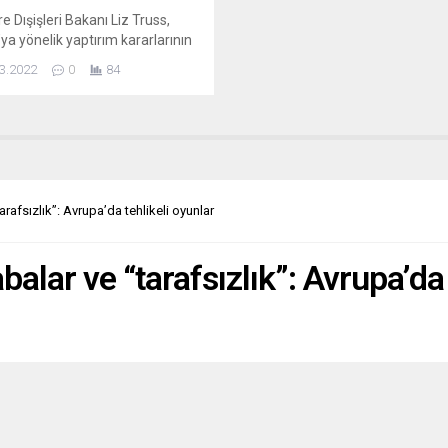
re Dışişleri Bakanı Liz Truss,
ya yönelik yaptırım kararlarının
acağının sinyalini vererek, “Hiçbir
3.2022
0
84
nkasının, SWIFT’e (uluslararası
ransferi sistemi) erişimi
ğından emin olmalıyız” dedi.
uss, Litvanya’nın başkenti
’a yaptığı ziyaret kapsamında,
a Dışişleri Bakanı Eva Maria
s, Litvanya Dışişleri Bakanı
afsızlık”: Avrupa’da tehlikeli oyunlar
lius Landsbergis ve Letonya
ri Bakanı Edgars...
ar ve “tarafsızlık”: Avrupa’da 