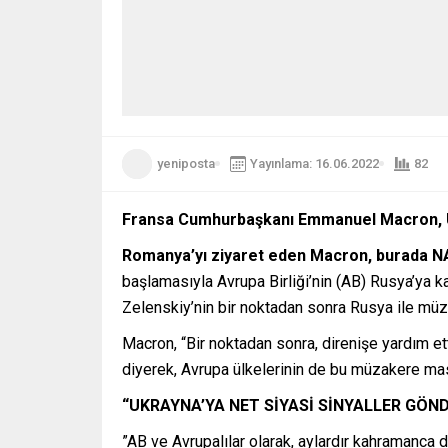
yeniposta
Yayınlama: 16.06.2022
82
Fransa Cumhurbaşkanı Emmanuel Macron, Uk
Romanya’yı ziyaret eden Macron, burada N
başlamasıyla Avrupa Birliği’nin (AB) Rusya’ya k
Zelenskiy’nin bir noktadan sonra Rusya ile mü
Macron, “Bir noktadan sonra, direnişe yardım 
diyerek, Avrupa ülkelerinin de bu müzakere masa
“UKRAYNA’YA NET SİYASİ SİNYALLER GÖN
”AB ve Avrupalılar olarak, aylardır kahramanca