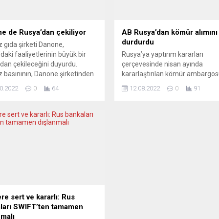
e de Rusya’dan çekiliyor
AB Rusya’dan kömür alımını
durdurdu
z gıda şirketi Danone,
daki faaliyetlerinin büyük bir
Rusya’ya yaptırım kararları
dan çekileceğini duyurdu.
çerçevesinde nisan ayında
z basınının, Danone şirketinden
kararlaştırılan kömür ambargo
n açıklamaya dayandırdığı
yürürlüğe girdi. Avrupa Birliği’ni
0.2022
0
64
12.08.2022
0
91
 göre, şirket, Rusya’daki süt ve
Ukrayna savaşı nedeniyle Rusy
l ürünleri faaliyetlerini transfer
karşı kararlaştırdığı kömür am
ürünü başlatma kararını
yürürlüğe girdi. Böylece AB üyes
dı. Söz konusu işlemin, yetkili
ülkeler artık Rusya’dan kömür it
arın onayına tabi tutulacağına
edemeyecek. AB ülkeleri amba
kete 1 milyar avroya kadar mal
kararını Rusya’ya yönelik beşinc
ceğine değinildi. Süt...
yaptırım paketinin bir parçası ol
nisan ayında kabul etmiş, ancak.
ere sert ve kararlı: Rus
ları SWIFT’ten tamamen
nmalı