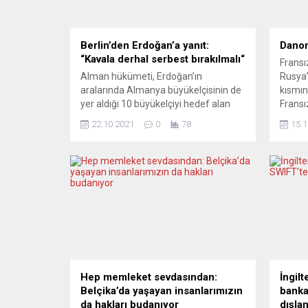
Berlin’den Erdoğan’a yanıt:
Danon
“Kavala derhal serbest bırakılmalı“
Fransı
Alman hükümeti, Erdoğan’ın
Rusya’
aralarında Almanya büyükelçisinin de
kısmın
yer aldığı 10 büyükelçiyi hedef alan
Fransı
sözlerine, “Kavala’nın derhal serbest
yapıla
22.10.2021
0
78
15.1
bırakılması” beklentisini yineleyerek
habere
yanıt verdi. Merkel hükümeti,
bitkise
Cumhurbaşkanı Recep Tayyip
prosed
Erdoğan’ın tepkisine rağmen, Osman
açıkla
Kavala’nın derhal serbest bırakılması
makaml
çağrısını yineledi. Alman Hükümet
ve şir
Sözcü Yardımcısı Ulrike Demmer,
olabile
olağan basın toplantısında soru
üzerine, Cumhurbaşkanı Recep...
Hep memleket sevdasından:
İngilt
Belçika’da yaşayan insanlarımızın
banka
da hakları budanıyor
dışla