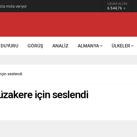
GRAM ALTIN
sta mola veriyor
6.544,76
DUYURU
GÖRÜŞ
ANALİZ
ALMANYA
ÜLKELER
için seslendi
zakere için seslendi