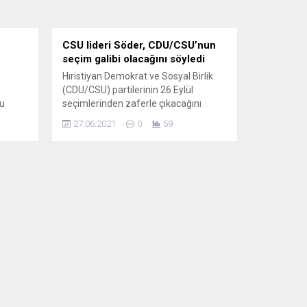
CSU lideri Söder, CDU/CSU’nun
seçim galibi olacağını söyledi
Hıristiyan Demokrat ve Sosyal Birlik
(CDU/CSU) partilerinin 26 Eylül
su
seçimlerinden zaferle çıkacağını
n (AB)
söyleyen CSU Genel Başkanı Markus
27.06.2021
0
59
a’ya
Söder, Birlik’90/Yeşiller’i ise ana rakip
bargosu
olarak gösterdi. CSU lideri Markus
i
Söder yaklaşan federal seçimleri için
hal
kampanya yürüteceğini ilan etti.
rgo
Nürnberg’deki Max Morlock Stadı’nda
i
konuşan Söder, seçmenlerin tüm
arak
potansiyelinden yararlanmanın
..
önemli olduğuna işaret etti....