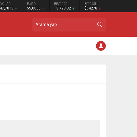
DOLAR
EURO
BIST 100
BITCOIN
47,7013
55,0086
13.798,82
$64278