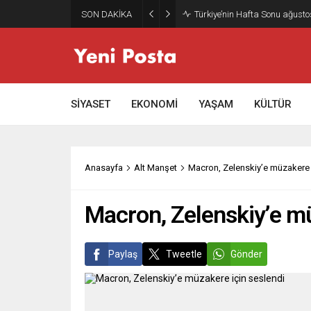
SON DAKİKA
Türkiye’nin Hafta Sonu ağusto
SİYASET
EKONOMİ
YAŞAM
KÜLTÜR
Anasayfa
Alt Manşet
Macron, Zelenskiy’e müzakere 
Macron, Zelenskiy’e mü
Paylaş
Tweetle
Gönder