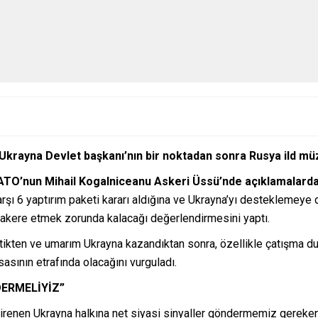
rayna Devlet başkanı’nın bir noktadan sonra Rusya ild mü
ATO’nun Mihail Kogalniceanu Askeri Üssü’nde açıklamalard
arşı 6 yaptırım paketi kararı aldığına ve Ukrayna’yı desteklemeye
zakere etmek zorunda kalacağı değerlendirmesini yaptı.
ettikten ve umarım Ukrayna kazandıktan sonra, özellikle çatışm
sının etrafında olacağını vurguladı.
DERMELİYİZ”
 direnen Ukrayna halkına net siyasi sinyaller göndermemiz gereke