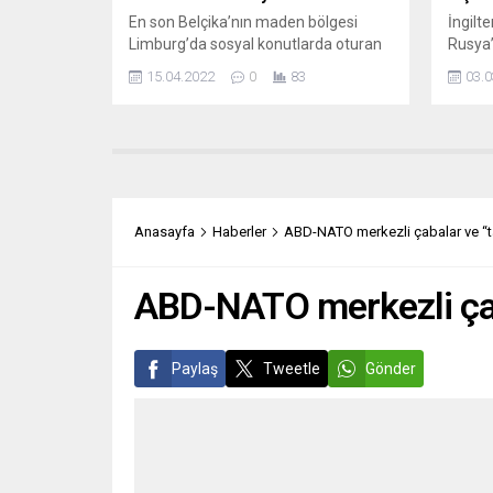
En son Belçika’nın maden bölgesi
İngilte
Limburg’da sosyal konutlarda oturan
Rusya’
263 ailenin yurtdışında ev sahibi
artırıl
15.04.2022
0
83
03.0
olduğunu saptandı. Sosyal konutları
Rus ba
ellerinden alındı. Cezalar kesildi.
para t
Yurtdışında yaşayan vatandaşların
olmadı
hakları budanmaya devam ediyor.
Liz Tr
Destekledikleri Ankara’daki iktidar ise
Vilnus
suskun… Ve gri ve ıslak ve soğuk
Estony
ülkede otuz küsur yıldır yaşamama
Liimet
Anasayfa
Haberler
ABD-NATO merkezli çabalar ve “tar
rağmen, güzel ülkemde yağan...
Gabrie
Dışişle
ABD-NATO merkezli çabal
Paylaş
Tweetle
Gönder