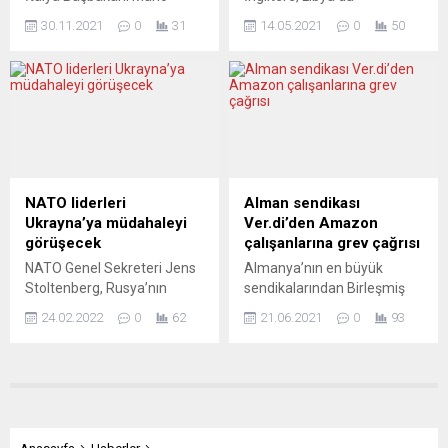
Nachrichten gazetesi,
Draghi, hükümetinin artan
Terhune’deki çok sayıda
Suriyeli sığınmacıların
30.11.2021
0
31
14.05.2021
0
50
enerji fiyatlarının özellikle
toplu mezarda bulunan
ülkelerine...
halkın yoksul kesimi
sivillerin öldürülmesinden
üzerindeki etkisini
sorumlu, Halife Hafter
sınırlamak için
yanlısı Kaniyat milisleri ve
halihazırdakine ek olarak bir
liderlerini yaptırım listesine
kez daha müdahale etmeye
aldı. İngiltere Dışişleri Bakanı
hazır olduklarını bildirdi.
Dominic Raab, Twitter
Başbakan Draghi,
hesabından yaptığı
“Sürdürülebilir bir geçiş için
açıklamada, Kaniyat
NATO liderleri
Alman sendikası
İş ve Enerji” konulu
milislerinin 2020 yılına kadar
Ukrayna’ya müdahaleyi
Ver.di’den Amazon
konferansta yaptığı
masum insanların
görüşecek
çalışanlarına grev çağrısı
konuşmada, ekolojik
katledildiği ve işkence
NATO Genel Sekreteri Jens
Almanya’nın en büyük
dönüşüm ve artan enerji
yapıldığı 5 yıllık bir terör
Stoltenberg, Rusya’nın
sendikalarından Birleşmiş
fiyatlarına yönelik mesajlar
egemenliğini yönettiğini
Ukrayna’ya askeri
Hizmet Sektörü Sendikası
verdi....
vurgulayarak “İngiltere
24.02.2022
0
62
21.06.2021
0
93
müdahalesi sonrası
(Ver.di), ABD’li Amazon’u
bugün,...
müttefik ülkelerin liderlerini
daha iyi ücret ve çalışma
yarın video konferans
koşullarına zorlamak için
yöntemiyle toplantıya
şirketin 7 deposundaki
çağırdığını bildirdi. Jens
işçileri bugünden itibaren 3
Stoltenberg, Kuzey Atlantik
günlük bir greve gitmeye