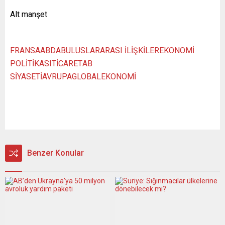
Alt manşet
FRANSA
ABD
AB
ULUSLARARASI İLİŞKİLER
EKONOMİ
POLİTİKASI
TİCARET
AB
SİYASETİ
AVRUPA
GLOBAL
EKONOMİ
Benzer Konular