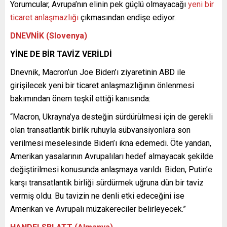
Yorumcular, Avrupa’nın elinin pek güçlü olmayacağı
yeni bir
ticaret anlaşmazlığı
çıkmasından endişe ediyor.
DNEVNİK (SIovenya)
YİNE DE BİR TAVİZ VERİLDİ
Dnevnik, Macron’un Joe Biden’ı ziyaretinin ABD ile
girişilecek yeni bir ticaret anlaşmazlığının önlenmesi
bakımından önem teşkil ettiği kanısında:
“Macron, Ukrayna’ya desteğin sürdürülmesi için de gerekli
olan transatlantik birlik ruhuyla sübvansiyonlara son
verilmesi meselesinde Biden’ı ikna edemedi. Öte yandan,
Amerikan yasalarının Avrupalıları hedef almayacak şekilde
değiştirilmesi konusunda anlaşmaya varıldı. Biden, Putin’e
karşı transatlantik birliği sürdürmek uğruna dün bir taviz
vermiş oldu. Bu tavizin ne denli etki edeceğini ise
Amerikan ve Avrupalı müzakereciler belirleyecek.”