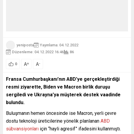
yeniposta
Yayınlama: 04.12.2022
Düzenleme: 04.12.2022 16:46
86
A
A
+
-
0
Fransa Cumhurbaşkanı’nın ABD’ye gerçekleştirdiği
resmi ziyarette, Biden ve Macron birlik duruşu
sergiledi ve Ukrayna’ya müşterek destek vaadinde
bulundu.
Buluşmanın hemen öncesinde ise Macron, yerli çevre
dostu teknoloji üreticilerine yönelik planlanan
ABD
sübvansiyonları
için “hayli agresif” ifadesini kullanmıştı.