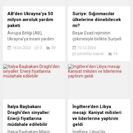
AB’den Ukrayna’ya 50
Suriye: Sığınmacılar
milyon avroluk yardım
ülkelerine dönebilecek
paketi
mi?
Avrupa Birliği (AB),
Beşar Esad rejiminin
Ukrayna’ya insani yardım
çökmesiyle birlikte Suriyeli
için 50 milyon avro daha
sığınmacıların geri dönüş
18.04.2022
0
59
10.12.2024
harcayacağını duyurdu.
meselesi yeniden
yorumlar kapalı
74
Konuya ilişkin yapılan
tartışılmaya başlandı. 2011
açıklamada, “Ağır
yılında başlayan iç savaş
çatışmaların ve füze
nedeniyle milyonlarca
saldırılarının kritik önemdeki
Suriyeli yerlerinden edilmiş,
sivil altyapıyı tahrip ettiği
özellikle Avrupa’da sağ
Ukrayna’da insani
popülist partiler tarafından
ihtiyaçların önemi çok
hedef alınmıştı. Şimdi ise
büyük” ifadelerine yer
uluslararası kamuoyu,
verildi. Öngörülen miktarın
sığınmacıların ülkelerine
İtalya Başbakanı
İngiltere’den Libya
45 milyon avrosunun
dönüp dönemeyeceği
Draghi’den sinyaller:
mesajı: Kaniyat milisleri
Ukrayna’daki insani
sorusuna yanıt arıyor. “Bu
Enerji fiyatlarına
ve liderlerine yaptırım
projelere tahsis edildiği, geri
Fırsat Kaçırılmamalı”
müdahale edilebilir
geldi
kalan...
Avusturya’nın Salzburger
İtalya Başbakanı Mario
İngiltere, Libya’da